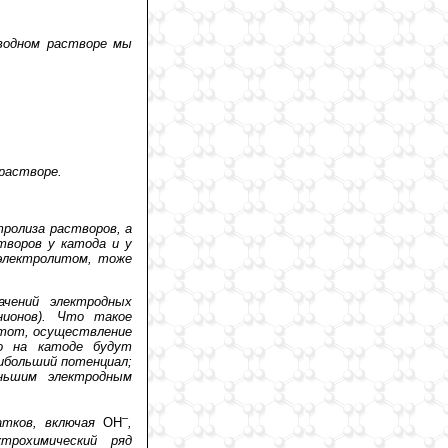
 водном растворе мы
растворе.
ролиза растворов, а
творов у катода и у
 электролитом, тоже
чений электродных
нионов). Что такое
 тот, осуществление
то на катоде будут
ибольший потенциал;
ньшим электродным
–
атков, включая
ОН
,
трохимический ряд