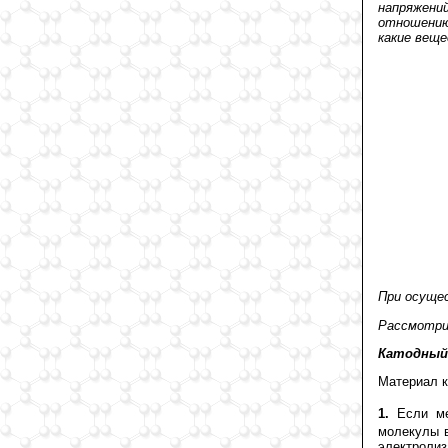
напряжени
отношению 
какие веще
При осуще
Рассмотрим
Катодный 
Материал к
1.
Если ме
молекулы в
электролиз