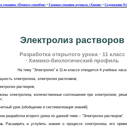
я страница «Первого сентября»
•
Главная страница журнала «Химия»
•
Содержание №1
Электролиз растворов
Разработка открытого урока · 11 класс
· Химико-биологический профиль
На тему “Электролиз” в 11-м классе отводится 4 учебных часа
ущность электролиза, электролиз расплавов;
лектролиз растворов;
аконы электролиза, количественные соотношения при электролизе, реш
ч;
ачетный урок (обобщение и систематизация знаний).
на разработка второго урока по данной теме – “Электролиз растворов”.
а.
Расширить и углубить знания о процессе электролиза, его приме