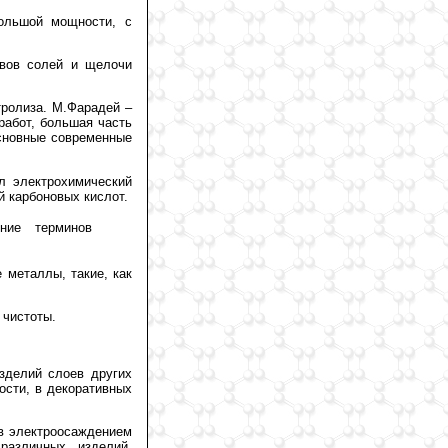
ольшой мощности, с
авов солей и щелочи
ктролиза. М.Фарадей –
работ, большая часть
основные современные
л электрохимический
 карбоновых кислот.
ние терминов
 металлы, такие, как
 чистоты.
изделий слоев других
ости, в декоративных
ов электроосаждением
различных изделий,