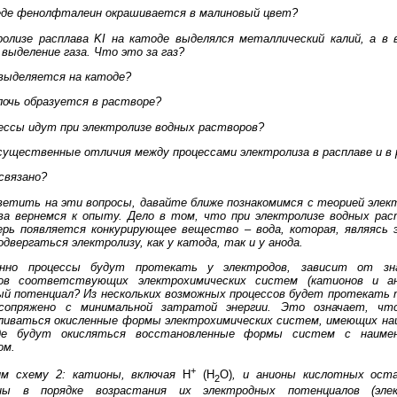
реде фенолфталеин окрашивается в малиновый цвет?
ролизе расплава KI на катоде выделялся металлический калий, а в
выделение газа. Что это за газ?
 выделяется на катоде?
очь образуется в растворе?
ессы идут при электролизе водных растворов?
ущественные отличия между процессами электролиза в расплаве и в 
связано?
етить на эти вопросы, давайте ближе познакомимся с теорией элект
ва вернемся к опыту. Дело в том, что при электролизе водных рас
ерь появляется конкурирующее вещество – вода, которая, являясь
одвергаться электролизу, как у катода, так и у анода.
енно процессы будут протекать у электродов, зависит от зна
ов соответствующих электрохимических систем (катионов и а
ый потенциал? Из нескольких возможных процессов будет протекать
сопряжено с минимальной затратой энергии. Это означает, ч
ливаться окисленные формы электрохимических систем, имеющих на
де будут окисляться восстановленные формы систем с наиме
ом.
+
м схему 2: катионы, включая
Н
(Н
О)
, и анионы кислотных ост
2
ены в порядке возрастания их электродных потенциалов (элек