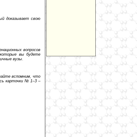
ый доказывает свою
енационных вопросов
 которые вы будете
личные вузы
.
вайте вспомним, что
сь карточки № 1–3 –