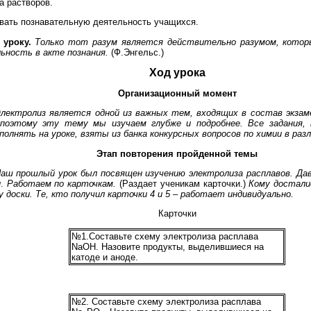
а растворов.
вать познавательную деятельность учащихся.
 уроку.
Только тот разум является действительно разумом, котор
ьность в акте познания.
(Ф.Энгельс.)
Ход урока
Организационный момент
лектролиз является одной из важных тем, входящих в состав экзам
 поэтому эту тему мы изучаем глубже и подробнее. Все задания,
полнять на уроке, взяты из банка конкурсных вопросов по химии в раз
Этап повторения пройденной темы
аш прошлый урок был посвящен изучению электролиза расплавов. Да
и
.
Работаем по карточкам.
(Раздает ученикам карточки.)
Кому достали
 доски. Те, кто получил карточки 4 и 5 – работает индивидуально.
Карточки
№1.Составьте схему электролиза расплава
NaОН. Назовите продукты, выделившиеся на
катоде и аноде.
№2. Составьте схему электролиза расплава