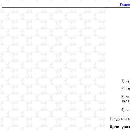
Главна
1) с
2) э
3) з
зада
4) з
Представле
Цели урок