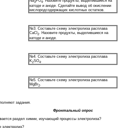
Na
РО
. Назовите продукты, выделившиеся на
3
4
катоде и аноде. Сделайте вывод об окислении
кислородсодержащих кислотных остатков.
№3. Составьте схему электролиза расплава
СаСl
. Назовите продукты, выделившиеся на
2
катоде и аноде.
№4. Составьте схему электролиза расплава
K
SO
.
2
4
№5. Составьте схему электролиза расплава
MgBr
.
2
полняют задания.
Фронтальный опрос
ывается раздел химии, изучающий процессы электролиза?
ое электролиз?