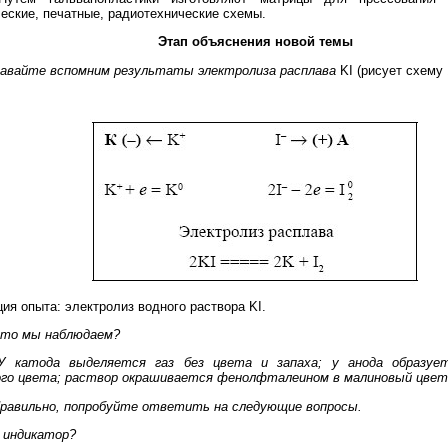
еские, печатные, радиотехнические схемы.
Этап объяснения новой темы
авайте вспомним результаты электролиза расплава
KI (рисует схему 
ия опыта: электролиз водного раствора KI.
то мы наблюдаем?
У катода выделяется газ без цвета и запаха; у анода образуе
го цвета; раствор окрашивается фенолфталеином в малиновый цвет
равильно, попробуйте ответить на следующие вопросы.
 индикатор?