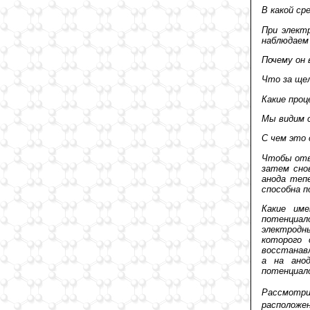
В какой с
При элект
наблюдаем 
Почему он
Что за щел
Какие проц
Мы видим с
С чем это 
Чтобы отв
затем сно
анода теп
способна п
Какие им
потенциал
электродн
которого 
восстанав
а на ано
потенциал
Рассмотри
располож