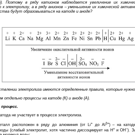
й). Поэтому в ряду катионов наблюдается увеличение их химиче
к электролизу, а в ряду анионов – уменьшение их химической активн
ства будут образовываться на катоде и аноде?
ствлении электролиза имеются определенные правила, которые нужно
 отдельно процессы на катоде (К) и аноде (А).
процесс.
атода не участвует в процессе электролиза.
+
3+
талл расположен в ряду до алюминия (от Li
до Al
) – на катод
+
–
оды (слабый электролит, хотя частично диссоциирует на H
и ОН
). 
а молекул воды: