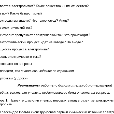
ывается электролитом? Какие вещества к ним относятся?
ое ион? Какие бывают ионы?
лектроды вы знаете? Что такое катод? Анод?
е электрический ток?
лектролит пропускают электрический ток: что происходит?
лектрохимический процесс идет на катоде? На аноде?
ущность процесса электролиза?
 роль электрического тока?
твечают на вопросы.
роверим, как выполнены задания по карточкам.
рточкам (у доски).
Результаты работы с дополнительной литературой
ейчас выступят ученики, подготовившие дома ответы на вопросы.
ос 1.
Назовите фамилии ученых, внесших вклад в развитие электрохими
тролиза.
. Алессандро Вольта сконструировал первый химический источник электр