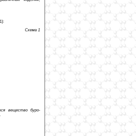
1):
Схема 1
тся вещество буро-
.