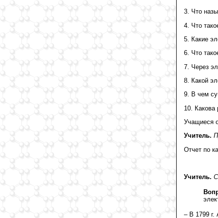
3. Что наз
4. Что так
5. Какие э
6. Что тако
7. Через э
8. Какой э
9. В чем с
10. Какова
Учащиеся о
Учитель.
П
Отчет по ка
Учитель.
С
Вопр
элек
– В 1799 г