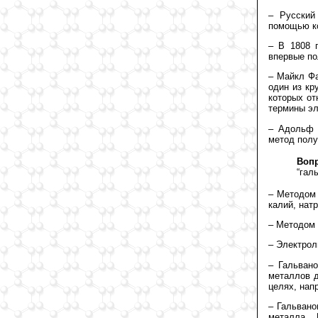
– Русский
помощью ко
– В 1808 
впервые по
– Майкл Фа
один из кр
которых от
термины эл
– Адольф 
метод полу
Воп
“гал
– Методом 
калий, натр
– Методом 
– Электрол
– Гальвано
металлов д
целях, нап
– Гальвано
металла. 