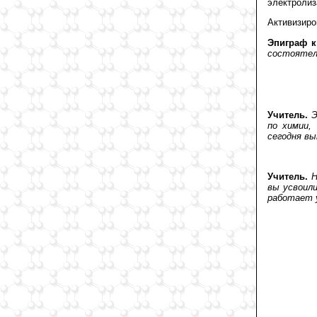
электролиз
Активизиро
Эпиграф к
состоятел
Учитель.
Э
по химии,
сегодня вы
Учитель.
Н
вы усвоил
работает у