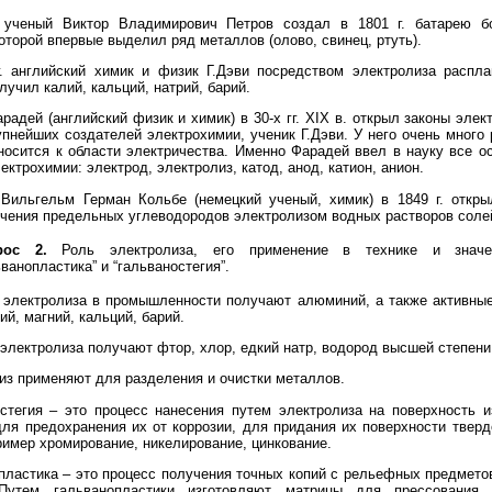
 ученый Виктор Владимирович Петров создал в 1801 г. батарею б
торой впервые выделил ряд металлов (олово, свинец, ртуть).
г. английский химик и физик Г.Дэви посредством электролиза распл
лучил калий, кальций, натрий, барий.
радей (английский физик и химик) в 30-х гг. XIX в. открыл законы эле
упнейших создателей электрохимии, ученик Г.Дэви. У него очень много 
носится к области электричества. Именно Фарадей ввел в науку все 
ектрохимии: электрод, электролиз, катод, анод, катион, анион.
Вильгельм Герман Кольбе (немецкий ученый, химик) в 1849 г. откры
чения предельных углеводородов электролизом водных растворов солей
рос 2.
Роль электролиза, его применение в технике и значе
ьванопластика” и “гальваностегия”.
электролиза в промышленности получают алюминий, а также активные
ий, магний, кальций, барий.
электролиза получают фтор, хлор, едкий натр, водород высшей степени
из применяют для разделения и очиcтки металлов.
стегия – это процесс нанесения путем электролиза на поверхность 
ля предохранения их от коррозии, для придания их поверхности тверд
ример хромирование, никелирование, цинкование.
пластика – это процесс получения точных копий с рельефных предмет
Путем гальванопластики изготовляют матрицы для прессования 