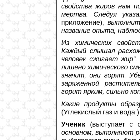
свойства жиров нам п
мертва. Следуя указ
приложение),
выполнит
название опыта, наблю
Из химических свой
Каждый слышал расхож
человек сжигает жир”.
лишено химического см
значит, они горят. У
заряженной растите
горит ярким, сильно к
Какие продукты образ
(Углекислый газ и вода.)
Ученик
(выступает с
основном, выполняют ро