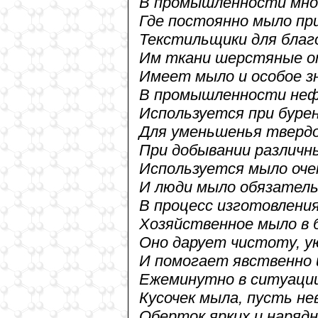
В промышленности мно
Где постоянно мыло п
Текстильщики для бла
Им ткани шерстяные
Имеет мыло и особое з
В промышленности неф
Используется при буре
Для уменьшенья тверд
При добывании различн
Используется мыло оче
И люди мыло обязатель
В процесс изготовлени
Хозяйственное мыло в 
Оно дарует чистоту, у
И помогает явственно 
Ежеминутно в ситуаци
Кусочек мыла, пусть нев
Оберток ярких и наряд