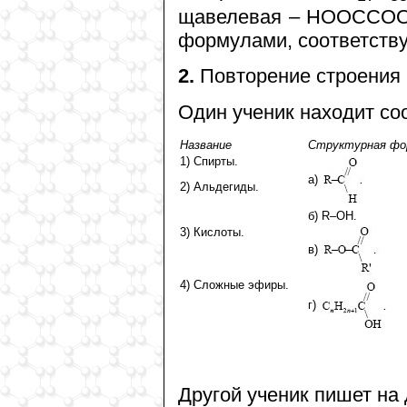
щавелевая – HOOCCOOH
формулами, соответств
2.
Повторение строения 
Один ученик находит соо
Название
Структурная фо
1) Спирты.
а)
2) Альдегиды.
б) R–OH.
3) Кислоты.
в)
4) Сложные эфиры.
г)
Другой ученик пишет на