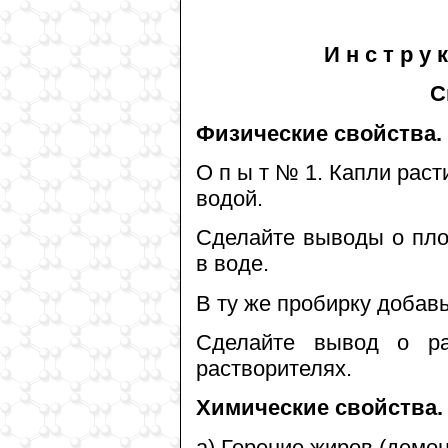
И н с т р у к
С
Физические свойства.
О п ы т № 1. Капли раст
водой.
Сделайте выводы о пло
в воде.
В ту же пробирку добавь
Сделайте вывод о ра
растворителях.
Химические свойства.
а) Горение жиров (демон