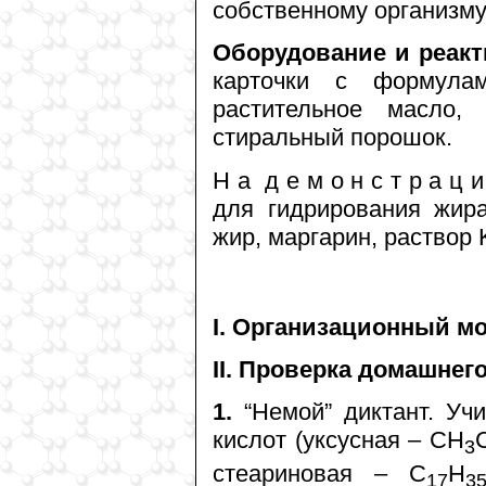
собственному организму
Оборудование и реакт
карточки с формулам
растительное масло, 
стиральный порошок.
Н а д е м о н с т р а ц 
для гидрирования жир
жир, маргарин, раствор
I. Организационный мо
II. Проверка домашнего
1.
“Немой” диктант. Уч
кислот (уксусная – СН
3
стеариновая – С
Н
17
3