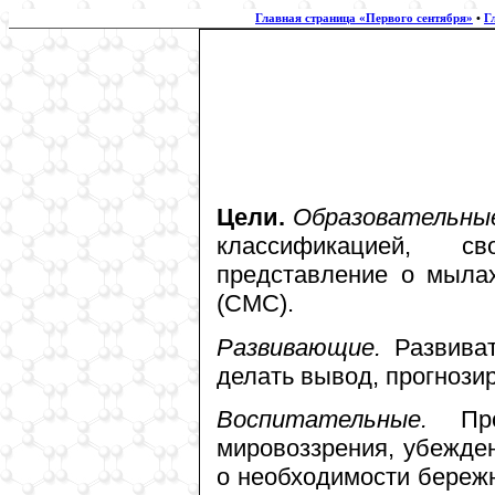
Главная страница «Первого сентября»
•
Г
Цели.
Образовательны
классификацией, с
представление о мыла
(СМС).
Развивающие.
Развиват
делать вывод, прогнози
Воспитательные.
Прод
мировоззрения, убежден
о необходимости береж