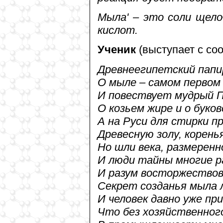
Мыла' – это соли щел
кислот.
Ученик
(выступает с со
Древнеегипетский папи
О мыле – самом первом 
И повествует мудрый 
О козьем жире и о буко
А на Руси для стирки п
Древесную золу, корень
Но шли века, размеренно
И люди тайны многие р
И разум восторжествов
Секрет созданья мыла 
И человек давно уже при
Что без хозяйственног