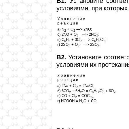
В1.
Установите соответ
условиями, при которых
У р а в н е н и е
р е а к ц и и
а) N
+ O
—> 2NO;
2
2
б) 2NO + O
—> 2NO
;
2
2
в) C
H
+ 3Cl
—> C
H
Cl
;
6
6
2
6
6
6
г) 2SO
+ O
—> 2SO
.
2
2
3
В2.
Установите соответ
условиями их протекани
У р а в н е н и е
р е а к ц и и
а) 2Na + Cl
= 2NaCl;
2
б) 6CO
+ 6H
O = C
H
O
+ 6O
;
2
2
6
12
6
2
в) CO + Cl
= COCl
;
2
2
г) HCOOH = H
O + CO.
2