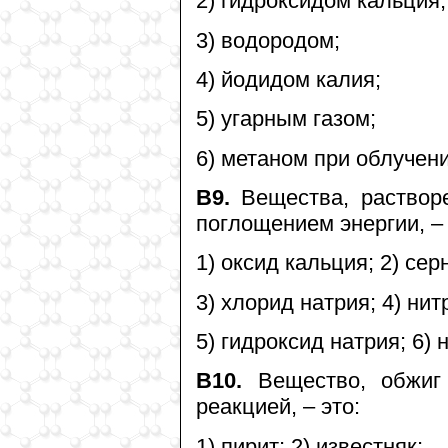
2) гидроксидом кальция;
3) водородом;
4) йодидом калия;
5) угарным газом;
6) метаном при облучени
В9.
Вещества, растворе
поглощением энергии, – 
1) оксид кальция; 2) сер
3) хлорид натрия; 4) нит
5) гидроксид натрия; 6)
В10.
Вещество, обжиг 
реакцией, – это:
1) пирит; 2) известняк;