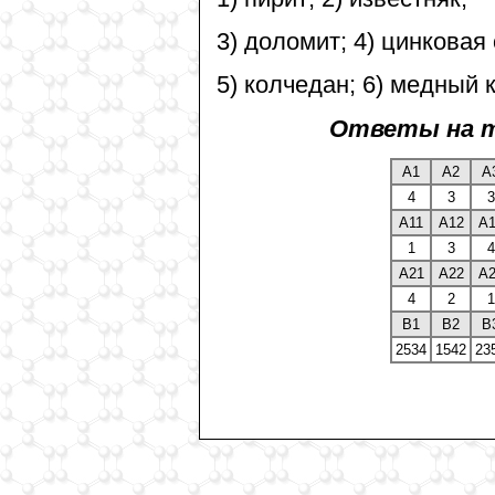
3) доломит; 4) цинковая
5) колчедан; 6) медный 
Ответы на т
А1
А2
А
4
3
3
А11
А12
А1
1
3
4
А21
А22
А2
4
2
1
В1
В2
В
2534
1542
23