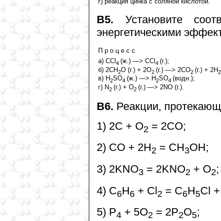
г) реакция цинка с соляной кислотой.
В5.
Установите соот
энергетическими эффек
П р о ц е с с
а) СCl
(ж.) —> CCl
(г.);
4
4
б) 2СH
О (г.) + 2О
(г.) —> 2СО
(г.) + 2Н
2
2
2
2
в) H
SO
(ж.) —> H
SO
(водн.);
2
4
2
4
г) N
(г.) + O
(г.) —> 2NO (г.).
2
2
В6.
Реакции, протекающи
1) 2С + О
= 2СО;
2
2) СО + 2Н
= СН
ОН;
2
3
3) 2KNO
= 2KNO
+ O
;
3
2
2
4) C
H
+ Cl
= C
H
Cl +
6
6
2
6
5
5) Р
+ 5О
= 2Р
О
;
4
2
2
5