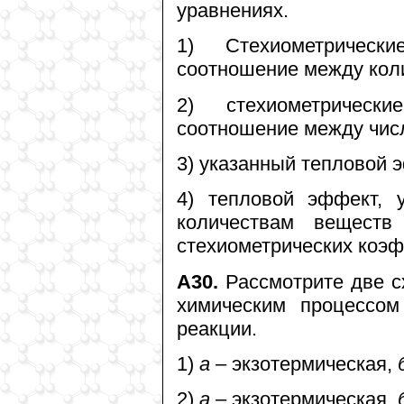
уравнениях.
1) Стехиометричес
соотношение между кол
2) стехиометричес
соотношение между чис
3) указанный тепловой 
4) тепловой эффект, 
количествам веществ
стехиометрических коэ
А30.
Рассмотрите две с
химическим процессо
реакции.
1)
а
– экзотермическая,
2)
а
– экзотермическая,