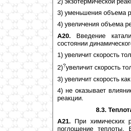
2) экзотермической реак
3) уменьшения объема р
4) увеличения объема р
А20.
Введение катали
состоянии динамическог
1) увеличит скорость то
?
2)
увеличит скорость то
3) увеличит скорость ка
4) не оказывает влияни
реакции.
8.3. Тепло
А21.
При химических р
поглощение теплоты. 