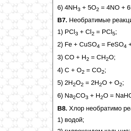
6) 4NH
+ 5O
= 4NO + 
3
2
В7.
Необратимые реакци
1) PCl
+ Cl
= PCl
;
3
2
5
2) Fe + CuSO
= FeSO
+
4
4
3) CO + H
= CH
O;
2
2
4) C + O
= CO
;
2
2
5) 2H
O
= 2H
О + O
;
2
2
2
2
6) Na
CO
+ H
O = NaH
2
3
2
В8.
Хлор необратимо ре
1) водой;