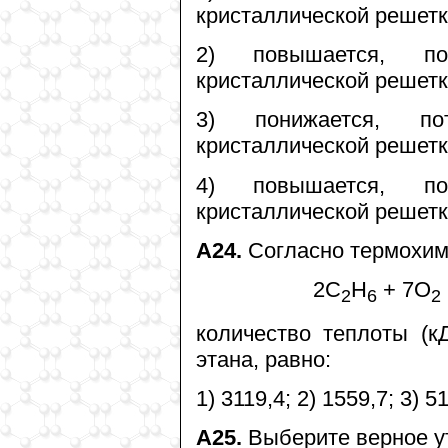
кристаллической решетк
2) повышается, по
кристаллической решетк
3) понижается, по
кристаллической решетк
4) повышается, по
кристаллической решетк
А24.
Согласно термохим
2C
H
+ 7O
2
6
2
количество теплоты (к
этана, равно:
1) 3119,4; 2) 1559,7; 3) 51
А25.
Выберите верное у