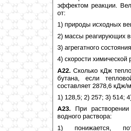
эффектом реакции. Ве
от:
1) природы исходных ве
2) массы реагирующих в
3) агрегатного состояни
4) скорости химической 
А22.
Сколько кДж теплот
бутана, если теплов
составляет 2878,6 кДж/
1) 128,5; 2) 257; 3) 514; 4
А23.
При растворении 
водного раствора:
1) понижается, по