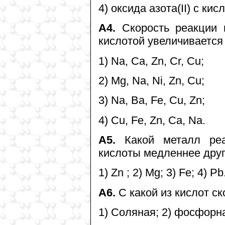
4) оксида азота(II) с ки
А4.
Скорость реакции 
кислотой увеличивается 
1) Na, Ca, Zn, Cr, Cu;
2) Mg, Na, Ni, Zn, Cu;
3) Na, Ba, Fe, Cu, Zn;
4) Cu, Fe, Zn, Сa, Na.
А5.
Какой металл реа
кислоты медленнее дру
1) Zn ; 2) Mg; 3) Fe; 4) Pb
А6.
С какой из кислот с
1) Соляная; 2) фосфорн