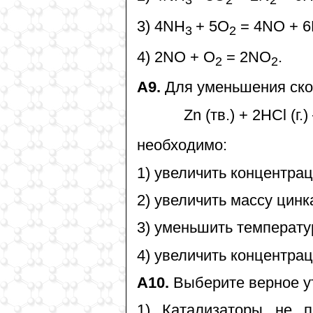
3
2
2
3) 4NH
+ 5O
= 4NO + 
3
2
4) 2NO + O
= 2NO
.
2
2
А9.
Для уменьшения ско
Zn (тв.) + 2НСl (г.
необходимо:
1) увеличить концентра
2) увеличить массу цинк
3) уменьшить температу
4) увеличить концентра
А10.
Выберите верное у
1) Катализаторы не 