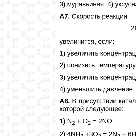
3) муравьиная; 4) уксусн
А7.
Скорость реакции
2
увеличится, если:
1) увеличить концентрац
2) понизить температуру
3) увеличить концентра
4) уменьшить давление.
А8.
В присутствии катал
которой следующее:
1) N
+ O
= 2NO;
2
2
2) 4NH
+3O
= 2N
+ 6