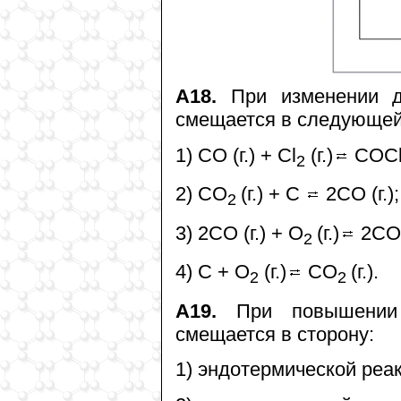
А18.
При изменении д
смещается в следующей
1) СО (г.) + Сl
(г.)
СОС
2
2) СО
(г.) + С
2СО (г.);
2
3) 2СО (г.) + О
(г.)
2СО
2
4) С + О
(г.)
СО
(г.).
2
2
А19.
При повышении д
смещается в сторону:
1) эндотермической реа