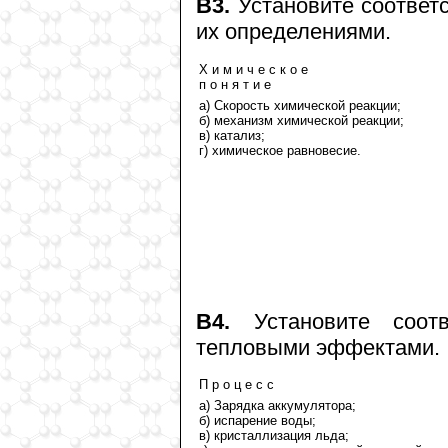
В3.
Установите соответ
их определениями.
Х и м и ч е с к о е
п о н я т и е
а) Скорость химической реакции;
б) механизм химической реакции;
в) катализ;
г) химическое равновесие.
В4.
Установите соот
тепловыми эффектами.
П р о ц е с с
а) Зарядка аккумулятора;
б) испарение воды;
в) кристаллизация льда;