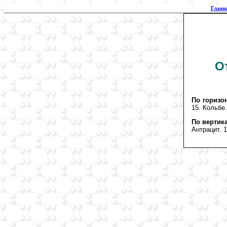
Главн
О
По горизо
15. Кольбе.
По вертик
Антрацит. 1