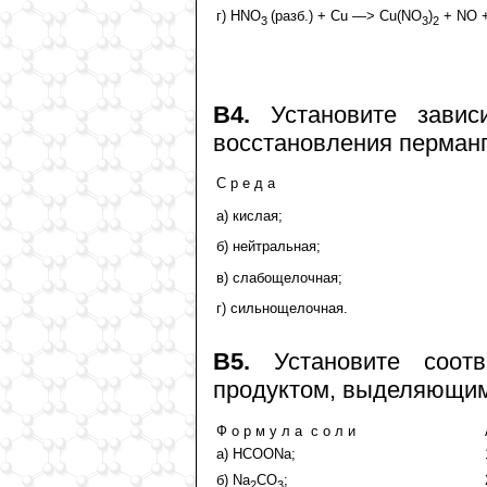
г) HNO
(разб.) + Cu —> Cu(NO
)
+ NO 
3
3
2
В4.
Установите зави
восстановления перманг
С р е д а
а) кислая;
б) нейтральная;
в) слабощелочная;
г) сильнощелочная.
В5.
Установите соотв
продуктом, выделяющим
Ф о р м у л а с о л и
а) HCOONa;
б) Na
CO
;
2
3