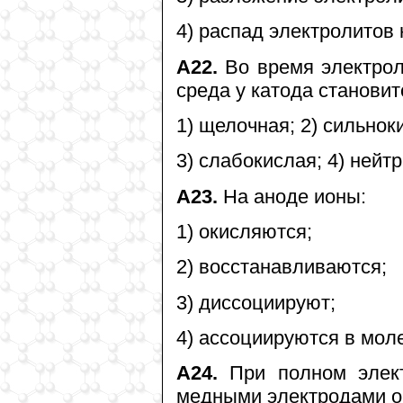
4) распад электролитов 
А22.
Во время электрол
среда у катода становит
1) щелочная; 2) сильнок
3) слабокислая; 4) нейт
А23.
На аноде ионы:
1) окисляются;
2) восстанавливаются;
3) диссоциируют;
4) ассоциируются в мол
А24.
При полном элект
медными электродами о