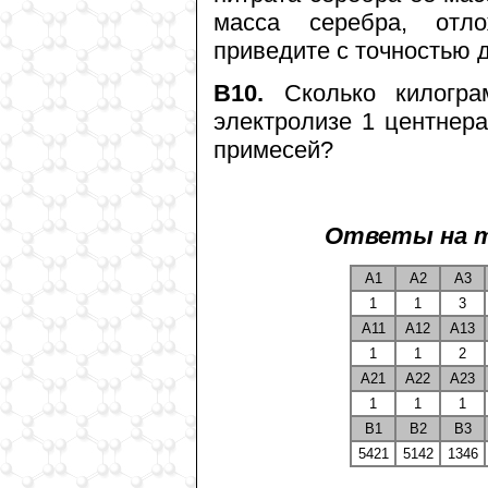
масса серебра, отл
приведите с точностью 
В10.
Сколько килогра
электролизе 1 центнер
примесей?
Ответы на т
А1
А2
А3
1
1
3
А11
А12
А13
1
1
2
А21
А22
А23
1
1
1
В1
В2
В3
5421
5142
1346