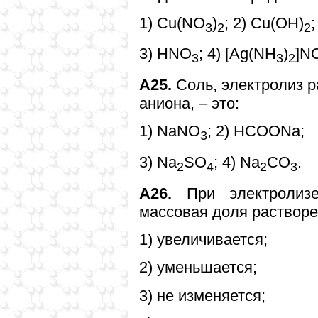
1) Cu(NO
)
; 2) Cu(OH)
;
3
2
2
3) HNO
; 4) [Ag(NH
)
]N
3
3
2
А25.
Соль, электролиз р
аниона, – это:
1) NaNO
; 2) HCOONa;
3
3) Na
SO
; 4) Na
CO
.
2
4
2
3
А26.
При электролизе
массовая доля растворе
1) увеличивается;
2) уменьшается;
3) не изменяется;