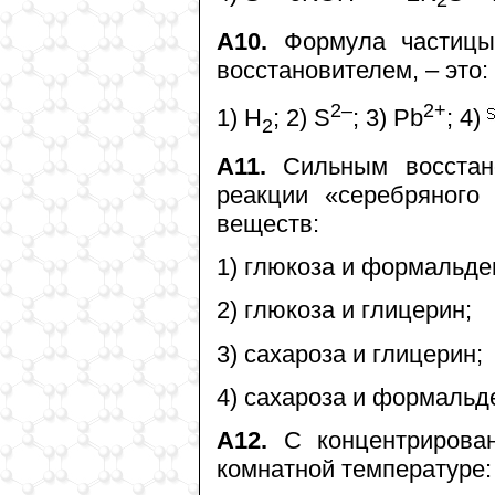
2
A10.
Формула частицы,
восстановителем, – это:
2–
2+
1) H
; 2) S
; 3) Pb
; 4)
2
А11.
Сильным восстано
реакции «серебряного
веществ:
1) глюкоза и формальде
2) глюкоза и глицерин;
3) сахароза и глицерин;
4) сахароза и формальд
А12.
C концентрирован
комнатной температуре: