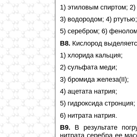
1) этиловым спиртом; 2
3) водородом; 4) ртутью;
5) серебром; 6) фенолом
В8.
Кислород выделяется
1) хлорида кальция;
2) сульфата меди;
3) бромида железа(II);
4) ацетата натрия;
5) гидроксида стронция;
6) нитрата натрия.
В9.
В результате погр
нитрата серебра ее мас