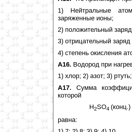
1) Нейтральные ато
заряженные ионы;
2) положительный заряд
3) отрицательный заряд
4) степень окисления а
А16.
Водород при нагрев
1) хлор; 2) азот; 3) ртуть
А17.
Сумма коэффицие
которой
H
SO
(конц.
2
4
равна:
1) 7; 2) 8; 3) 9; 4) 10.