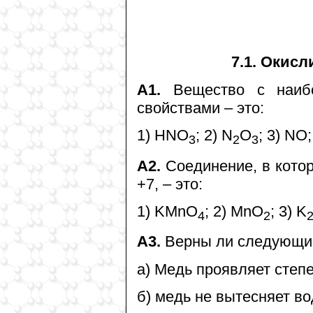
7.1. Окис
А1.
Вещество с наибо
свойствами – это:
1) HNO
; 2) N
O
; 3) NO
3
2
3
А2.
Соединение, в котор
+7, – это:
1) KMnO
; 2) MnO
; 3) K
4
2
А3.
Верны ли следующие
а) Медь проявляет степе
б) медь не вытесняет во