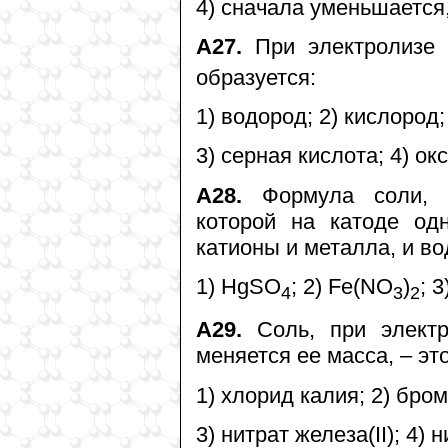
4) сначала уменьшается,
А27.
При электролизе 
образуется:
1) водород; 2) кислород;
3) серная кислота; 4) ок
А28.
Формула соли, п
которой на катоде од
катионы и металла, и во
1) HgSO
; 2) Fe(NO
)
; 
4
3
2
А29.
Соль, при электр
меняется ее масса, – это
1) хлорид калия; 2) бро
3) нитрат железа(II); 4) 