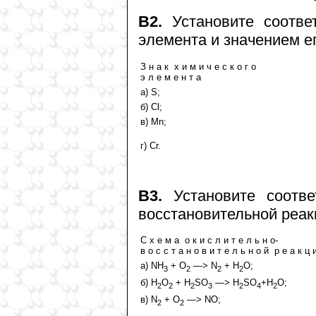
В2.
Установите соотве
элемента и значением е
З н а к х и м и ч е с к о г о
э л е м е н т а
а) S;
б) Cl;
в) Mn;
г) Cr.
В3.
Установите соотве
восстановительной реак
С х е м а о к и с л и т е л ь н о-
в о с с т а н о в и т е л ь н о й р е а к ц 
а) NH
+ O
—> N
+ H
O;
3
2
2
2
б) H
O
+ H
SO
—> H
SO
+H
O;
2
2
2
3
2
4
2
в) N
+ O
—> NO;
2
2