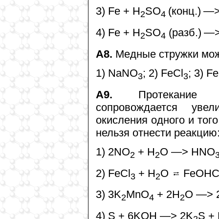
3) Fe + H
SO
(конц.)
—>
2
4
4) Fe + H
SO
(разб.)
—>
2
4
А8.
Медные стружки можн
1) NaNO
; 2) FeCl
; 3) F
3
3
А9.
Протекание реа
сопровождается уве
окисления одного и тог
нельзя отнести реакцию
1) 2NO
+ H
O —> HNO
2
2
2) FeCl
+ H
O
FeOHC
3
2
3) 3K
MnO
+ 2H
O —> 
2
4
2
4) S + 6KOH —> 2K
S +