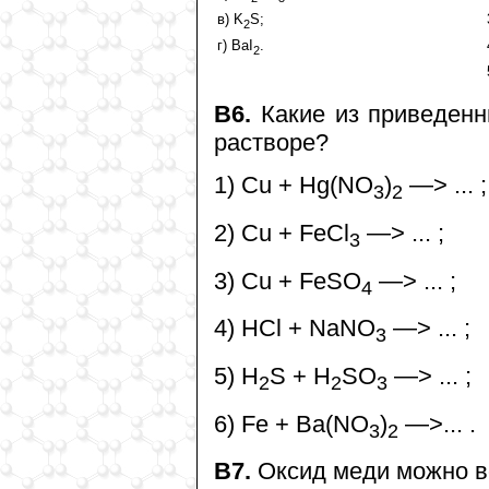
в) K
S;
2
г) BaI
.
2
B6.
Какие из приведенн
растворе?
1) Cu + Hg(NO
)
—> ... ;
3
2
2) Cu + FeCl
—> ... ;
3
3) Cu + FeSO
—> ... ;
4
4) HCl + NaNO
—> ... ;
3
5) H
S + H
SO
—> ... ;
2
2
3
6) Fe + Ba(NO
)
—>... .
3
2
В7.
Оксид меди можно в