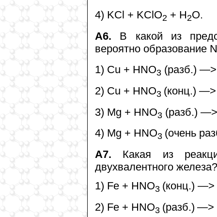
4) KCl + KClO
+ H
O.
2
2
А6.
В какой из предс
вероятно образование 
1) Cu + HNO
(разб.) —>
3
2) Cu + HNO
(конц.) —>
3
3) Mg + HNO
(разб.) —>
3
4) Mg + HNO
(очень ра
3
А7.
Какая из реакци
двухвалентного железа
1) Fe + HNO
(конц.) —>
3
2) Fe + HNO
(разб.)
—> 
3