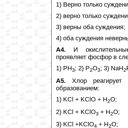
1) Верно только суждени
2) верно только суждени
3) верны оба суждения;
4) оба суждения неверн
А4.
И окислительные
проявляет фосфор в сл
1) PH
; 2) P
O
; 3) NaH
3
2
3
2
А5.
Хлор реагирует 
образованием:
1) KCl + KClO + H
O;
2
2) KCl + KClO
+ H
O;
3
2
3) KCl +KClO
+ H
O;
4
2