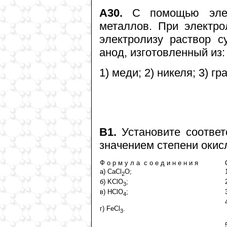
А30.
С помощью элект
металлов. При электро
электролизу раствор 
анод, изготовленный из:
1) меди; 2) никеля; 3) г
В1.
Установите соответ
значением степени окис
Ф о р м у л а с о е д и н е н и я
а) CaCl
O;
2
б) KClO
;
3
в) HClO
;
4
г) FeCl
.
3