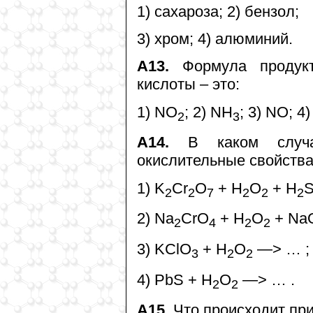
1) сахароза; 2) бензол;
3) хром; 4) алюминий.
А13.
Формула продукта
кислоты – это:
1) NO
; 2) NH
; 3) NO; 4)
2
3
А14.
В каком случае
окислительные свойств
1) K
Cr
O
+ H
O
+ H
2
2
7
2
2
2
2) Na
CrO
+ H
O
+ Na
2
4
2
2
3) KClO
+ H
O
—> … ;
3
2
2
4) PbS + H
O
—> … .
2
2
А15.
Что происходит при