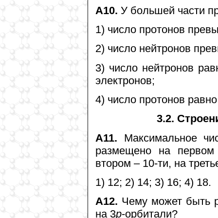
А10.
У большей части п
1) число протонов прев
2) число нейтронов пре
3) число нейтронов рав
электронов;
4) число протонов равно
3.2. Строе
А11.
Максимальное чис
размещено на первом 
втором – 10-ти, на трет
1) 12; 2) 14; 3) 16; 4) 18.
А12.
Чему может быть р
на 3
p
-орбитали?