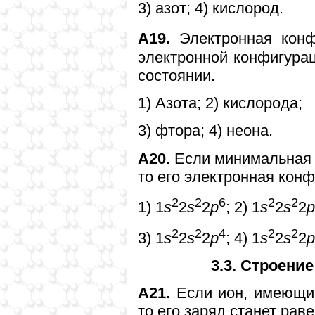
3) азот; 4) кислород.
А19.
Электронная конф
электронной конфигура
состоянии.
1) Азота; 2) кислорода;
3) фтора; 4) неона.
А20.
Если минимальная с
то его электронная конф
2
2
6
2
2
1) 1
s
2
s
2
p
; 2) 1
s
2
s
2
p
2
2
4
2
2
3) 1
s
2
s
2
p
; 4) 1
s
2
s
2
p
3.3. Строени
А21.
Если ион, имеющий
то его заряд станет раве