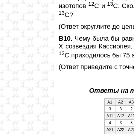
12
13
изотопов
С и
С. Ск
13
С?
(Ответ округлите до цел
В10.
Чему была бы равн
Х созвездия Кассиопея,
12
С приходилось бы 75
(Ответ приведите с точн
Ответы на т
А1
А2
А3
3
3
2
А11
А12
А1
4
3
3
А21
А22
А2