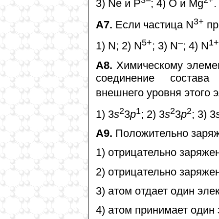
3–
2+
3) Ne и P
; 4) O и Mg
.
3+
А7.
Если частица N
пр
5+
–
1+
1) N; 2) N
; 3) N
; 4) N
А8.
Химическому элемен
соединение состав
внешнего уровня этого 
2
1
2
2
1) 3
s
3
p
; 2) 3
s
3
p
; 3) 3
А9.
Положительно заряже
1) отрицательно заряже
2) отрицательно заряже
3) атом отдает один эле
4) атом принимает один 