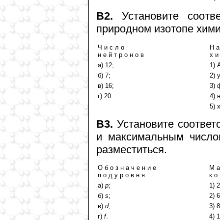
В2.
Установите соотв
природном изотопе хими
Ч и с л о
Н а
н е й т р о н о в
х и
а) 12;
1) 
б) 7;
2) 
в) 16;
3) 
г) 20.
4) 
5) 
В3.
Установите соответ
и максимальным число
разместиться.
О б о з н а ч е н и е
М а
п о д у р о в н я
к о
а)
p
;
1) 2
б)
s
;
2) 6
в)
d
;
3) 8
г)
f
.
4) 1