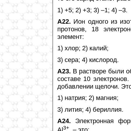
1) +5; 2) +3; 3) –1; 4) –3.
А22.
Ион одного из изо
протонов, 18 электро
элемент:
1) хлор; 2) калий;
3) сера; 4) кислород.
А23.
В растворе были о
составе 10 электронов.
добавлении щелочи. Это
1) натрия; 2) магния;
3) лития; 4) бериллия.
А24.
Электронная форм
3+
Al
, – это: