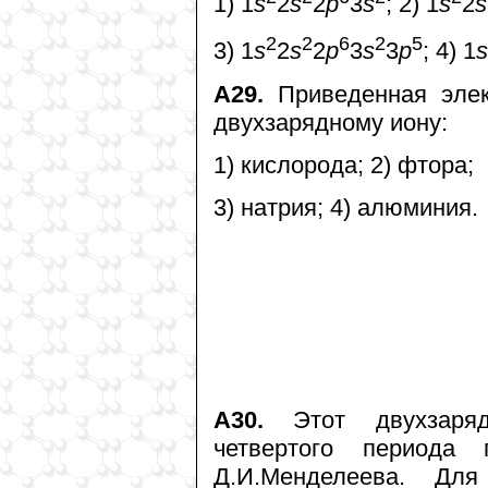
1) 1
s
2
s
2
p
3
s
; 2) 1
s
2
s
2
2
6
2
5
3) 1
s
2
s
2
p
3
s
3
p
; 4) 1
s
А29.
Приведенная элект
двухзарядному иону:
1) кислорода; 2) фтора;
3) натрия; 4) алюминия.
А30.
Этот двухзаряд
четвертого периода 
Д.И.Менделеева. Дл