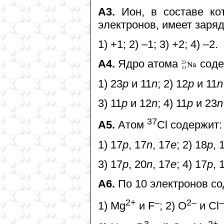
А3.
Ион, в составе кот
электронов, имеет заряд
1) +1; 2) –1; 3) +2; 4) –2.
А4.
Ядро атома
соде
1) 23
p
и 11
n
; 2) 12
p
и 11
n
3) 11
p
и 12
n
; 4) 11
p
и 23
n
37
А5.
Атом
Cl содержит:
1) 17
p
, 17
n
, 17
e
; 2) 18
p
, 
3) 17
p
, 20
n
, 17
e
; 4) 17
p
, 
А6.
По 10 электронов со
2+
–
2–
–
1) Mg
и F
; 2) O
и Cl