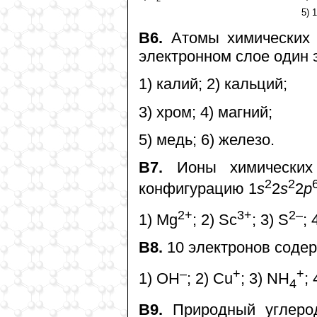
5) 1
В6.
Атомы химических 
электронном слое один э
1) калий; 2) кальций;
3) хром; 4) магний;
5) медь; 6) железо.
В7.
Ионы химических 
2
2
конфигурацию 1
s
2
s
2
p
2+
3+
2–
1) Mg
; 2) Sс
; 3) S
; 
В8.
10 электронов содер
–
+
+
1) OH
; 2) Cu
; 3) NH
; 
4
В9.
Природный углерод