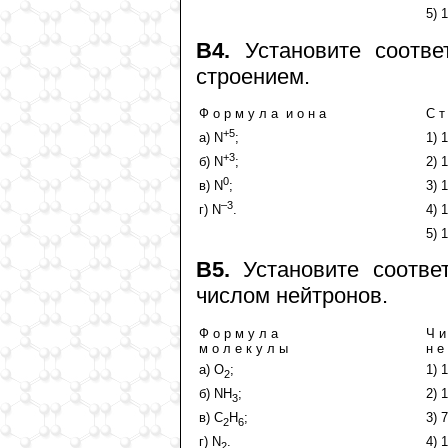
5) 1
В4.
Установите соотве
строением.
Ф о р м у л а и о н а
С т
+5
а) N
;
1) 1
+3
б) N
;
2) 1
0
в) N
;
3) 1
–3
г) N
.
4) 1
5) 1
В5.
Установите соотве
числом нейтронов.
Ф о р м у л а
Ч и
м о л е к у л ы
н е
а) О
;
1) 1
2
б) NH
;
2) 1
3
в) C
H
;
3) 7
2
6
г) N
.
4) 1
2