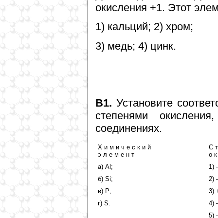
окисления +1. Этот элем
1) кальций; 2) хром;
3) медь; 4) цинк.
В1.
Установите соответ
степенями окислени
соединениях.
Х и м и ч е с к и й
С т
э л е м е н т
о к
а) Al;
1) 
б) Si;
2) 
в) P;
3) 
г) S.
4) 
5) 