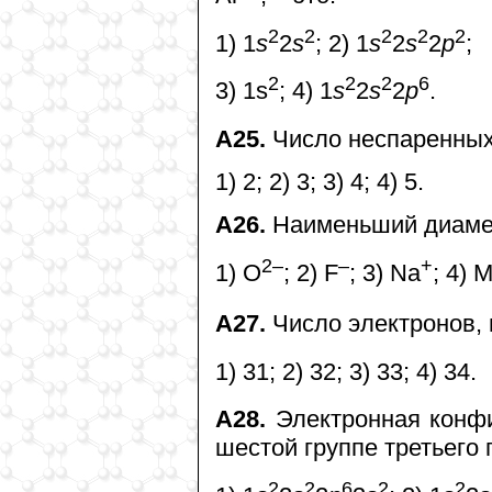
2
2
2
2
2
1) 1
s
2
s
; 2) 1
s
2
s
2
p
;
2
2
2
6
3) 1s
; 4) 1
s
2
s
2
p
.
А25.
Число неспаренных 
1) 2; 2) 3; 3) 4; 4) 5.
А26.
Наименьший диамет
2–
–
+
1) О
; 2) F
; 3) Na
; 4) 
А27.
Число электронов, 
1) 31; 2) 32; 3) 33; 4) 34.
А28.
Электронная конфи
шестой группе третьего 
2
2
6
2
2