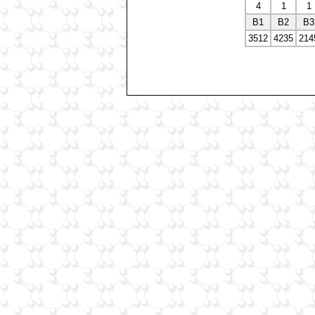
4
1
1
В1
В2
В3
3512
4235
214