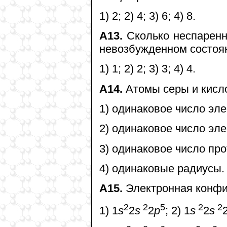
1) 2; 2) 4; 3) 6; 4) 8.
А13.
Сколько неспаренн
невозбужденном состоя
1) 1; 2) 2; 3) 3; 4) 4.
А14.
Атомы серы и кисл
1) одинаковое число эл
2) одинаковое число эл
3) одинаковое число про
4) одинаковые радиусы.
А15.
Электронная конфиг
2
2
5
2
2
1) 1
s
2
s
2
p
; 2) 1
s
2
s