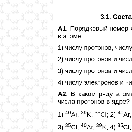
3.1. Сост
А1.
Порядковый номер х
в атоме:
1) числу протонов, числ
2) числу протонов и чис
3) числу протонов и чис
4) числу электронов и ч
А2.
В каком ряду атомы
чиcла протонов в ядре?
40
39
35
40
1)
Ar,
K,
Cl; 2)
Ar,
35
40
39
35
3)
Cl,
Ar,
K; 4)
Cl