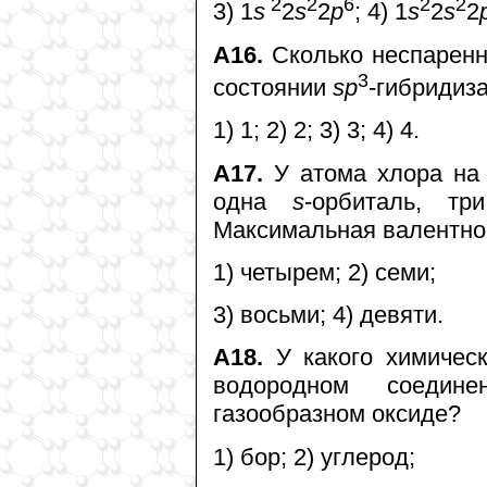
2
2
6
2
2
3) 1
s
2
s
2
p
; 4) 1
s
2
s
2
А16.
Сколько неспаренн
3
состоянии
sp
-гибридиз
1) 1; 2) 2; 3) 3; 4) 4.
А17.
У атома хлора на 
одна
s
-орбиталь, т
Максимальная валентнос
1) четырем; 2) семи;
3) восьми; 4) девяти.
А18.
У какого химическ
водородном соедин
газообразном оксиде?
1) бор; 2) углерод;