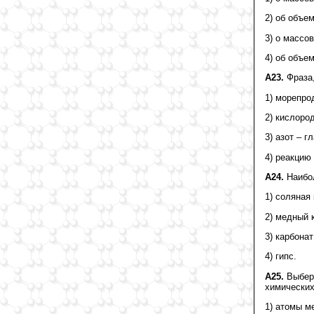
2) об объе
3) о массо
4) об объе
А23.
Фраза,
1) морепро
2) кислоро
3) азот – 
4) реакцию
А24.
Наибол
1) соляная
2) медный 
3) карбонат
4) гипс.
А25.
Выбери
химических
1) атомы м