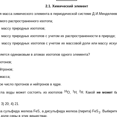
2.1. Химический элемент
 масса химического элемента в периодической системе Д.И.Менделеев
амого распространенного изотопа;
 массу природных изотопов;
 массу природных изотопов с учетом их распространенности в природе;
 массу природных изотопов c учетом их массовой доли или массу иску
яется одинаковым в атомах изотопов одного элемента?
ротонов;
ейтронов;
 масса;
ое число протонов и нейтронов в ядре.
16
1
2
ла воды может состоять из изотопов
О,
Н,
Н. Какой
не может
бы
 3) 20; 4) 21.
 сульфида железа FeS, а дисульфида железа (пирита) FeS
. Выберит
2
 доле серы в этих веществах.