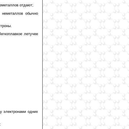
неметаллов отдают;
ы неметаллов обычно
ктроны.
егкоплавкое летучее
у электронами одних
: