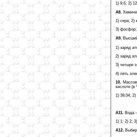
1) 9,6; 2) 12
А8.
Химичес
1) сера; 2)
3) фосфор;
А9.
Высший 
1) заряд а
2) заряд ат
3) четыре 
4) пять эл
10.
Массова
кислоте (в
1) 39,04; 2)
А11.
Вода –
1) 1; 2) 2; 3
А12.
Выбери