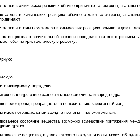
еталлов в химических реакциях обычно принимают электроны, а атомы 
металлов в химических реакциях обычно отдают электроны, а атом
принимают;
еталлов и атомы неметаллов в химических реакциях обычно отдают эле
ва вещества в значительной степени определяются его строением. Л
меет обычно кристаллическую решетку:
;
ярную;
ческую.
ите
неверное
утверждение:
ейтронов в ядре равно разности массового числа и заряда ядра:
риняв электроны, превращается в положительно заряженный ион;
ны имеют отрицательный заряд, а протоны – положительный;
ированное состояние вещества возможно вследствие притяжения межд
драми других.
ллическое вещество, в узлах которого находятся ионы, может обладать