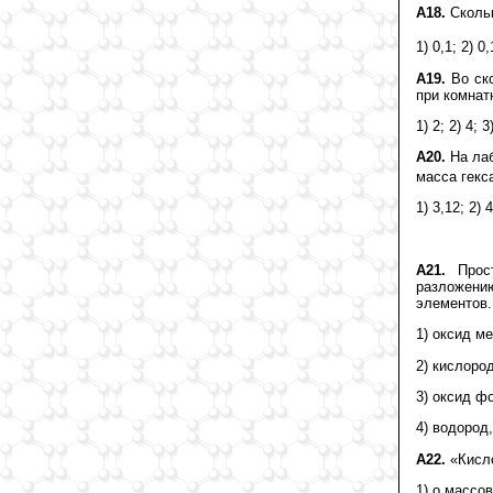
А18.
Скольк
1) 0,1; 2) 0,
А19.
Во ско
при комнат
1) 2; 2) 4; 3
А20.
На лаб
масса гекс
1) 3,12; 2) 4
А21.
Прост
разложени
элементов.
1) оксид м
2) кислоро
3) оксид ф
4) водород,
А22.
«Кисло
1) о массо