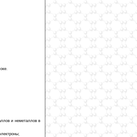
оке.
аллов и неметаллов в
электроны;