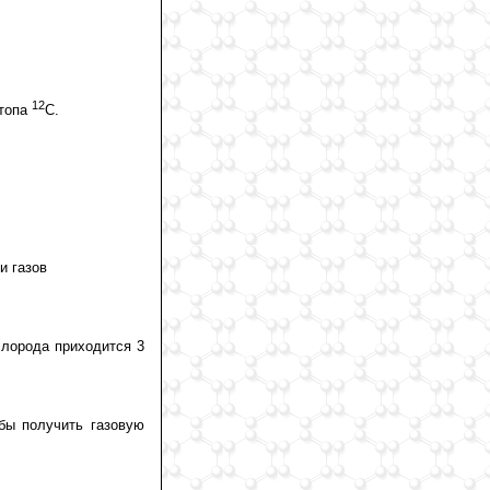
12
отопа
С.
и газов
слорода приходится 3
бы получить газовую