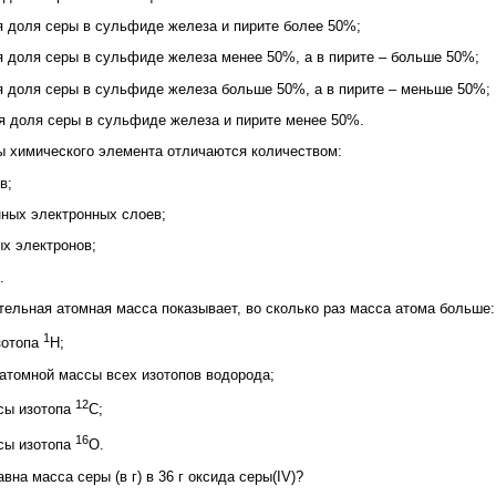
я доля серы в сульфиде железа и пирите более 50%;
я доля серы в сульфиде железа менее 50%, а в пирите – больше 50%;
я доля серы в сульфиде железа больше 50%, а в пирите – меньше 50%;
я доля серы в сульфиде железа и пирите менее 50%.
ы химического элемента отличаются количеством:
в;
нных электронных слоев;
ых электронов;
.
ельная атомная масса показывает, во сколько раз масса атома больше:
1
зотопа
H;
 атомной массы всех изотопов водорода;
12
ссы изотопа
С;
16
ссы изотопа
О.
вна масса серы (в г) в 36 г оксида серы(IV)?