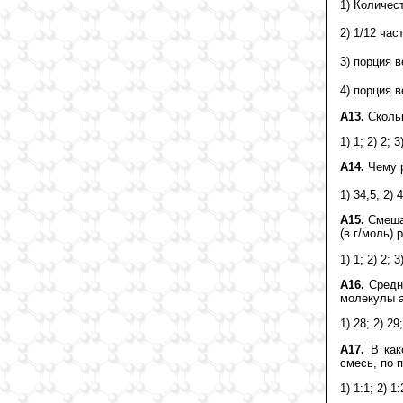
1) Количес
2) 1/12 ча
3) порция 
4) порция 
А13.
Скольк
1) 1; 2) 2; 3
А14.
Чему р
1) 34,5; 2) 4
А15.
Смешал
(в г/моль) 
1) 1; 2) 2; 3
А16.
Средня
молекулы а
1) 28; 2) 29;
А17.
В како
смесь, по 
1) 1:1; 2) 1: