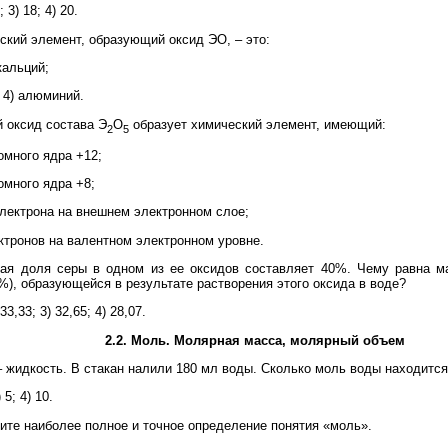
; 3) 18; 4) 20.
кий элемент, образующий оксид ЭО, – это:
 кальций;
 4) алюминий.
оксид состава Э
O
образует химический элемент, имеющий:
2
5
томного ядра +12;
омного ядра +8;
электрона на внешнем электронном слое;
ектронов на валентном электронном уровне.
я доля серы в одном из ее оксидов составляет 40%. Чему равна м
 %), образующейся в результате растворения этого оксида в воде?
 33,33; 3) 32,65; 4) 28,07.
2.2. Моль. Молярная масса, молярный объем
 жидкость. В стакан налили 180 мл воды. Сколько моль воды находится
) 5; 4) 10.
те наиболее полное и точное определение понятия «моль».