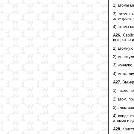
2) атомы м
3) атомы 
электроны 
4) атомы м
А26.
Свойст
вещество и
1) атомную
2) молекул
3) ионную;
4) металли
А27.
Выбер
1) число н
2) атом, п
3) электро
4) конденс
атомов и я
А28.
Криста