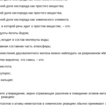
мной доле кислорода как простого вещества;
вой доле кислорода как простого вещества;
мной доле кислорода как химического элемента.
 в которой речь идет о простом веществе, – это:
дукты богаты йодом;
д входит в состав молекулы воды;
главная составная часть атмосферы;
 окисления двухвалентного железа можно наблюдать на разрезанном ябл
ее вероятно, что смесь – это:
 кислота;
купорос;
 кальция;
те утверждение, верно отражающее различие в поведении атомов мет
 реакциях:
еталлов и атомы неметаллов в химических реакциях обычно принимают 