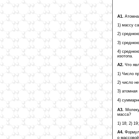
А1.
Атомная
1) массу с
2) среднюю
3) среднюю
4) среднюю
изотопа.
А2.
Что явл
1) Число п
2) число н
3) атомная
4) суммарн
А3.
Молеку
масса?
1) 18; 2) 19;
А4.
Формула
о массовой