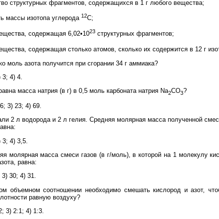
тво структурных фрагментов, содержащихся в 1 г любого вещества;
12
сть массы изотопа углерода
С;
23
вещества, содержащая 6,02•10
структурных фрагментов;
вещества, содержащая столько атомов, сколько их содержится в 12 г из
о моль азота получится при сгорании 34 г аммиака?
) 3; 4) 4.
авна масса натрия (в г) в 0,5 моль карбоната натрия Na
CO
?
2
3
6; 3) 23; 4) 69.
и 2 л водорода и 2 л гелия. Средняя молярная масса полученной смес
равна:
) 3; 4) 3,5.
я молярная масса смеси газов (в г/моль), в которой на 1 молекулу ки
зота, равна:
 3) 30; 4) 31.
м объемном соотношении необходимо смешать кислород и азот, что
плотности равную воздуху?
2; 3) 2:1; 4) 1:3.