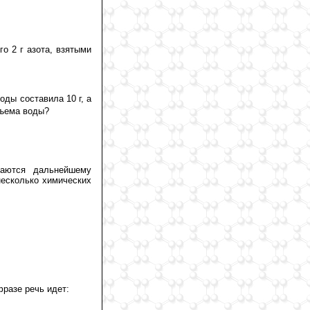
о 2 г азота, взятыми
воды составила 10 г, а
бъема воды?
аются дальнейшему
есколько химических
разе речь идет: