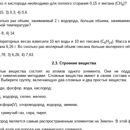
о л кислорода необходимо для полного сгорания 0,15 л метана (СН
)?
4
15; 3) 0,3; 4) 0,6.
лько раз объем, занимаемый 2 г водорода, больше объема, занимаемог
ной температуре?
) 8; 4) 14.
ораторных весах взвесили 10 мл воды и 10 мл гексана (С
Н
). Масса 
6
14
ана 6,26 г. Во сколько раз молярный объем гексана больше молярного о
,78; 3) 6,26; 4) 7,63.
2.3. Строение вещества
ые вещества состоят из атомов одного элемента. Они не подд
ю химическими методами. Сложные вещества имеют в своем составе н
 Выберите группу, включающую два сложных и два простых вещества:
еди, фосфор, вода, кислород;
д, водород, селен, железо;
осфора(V), хлороводород, водород, аммиак;
 гремучий газ, сера, пирит.
род является самым распространенным элементом на Земле». В этой ф
вой доле кислорода как химического элемента;