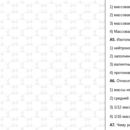
1) массова
2) массова
3) массова
4) Массова
А5.
Изотоп
1) нейтроно
2) заполне
3) валентн
4) протонов
А6.
Относит
1) массы и
2) средней
3) 1/12 ма
4) 1/16 ма
А7.
Чему ра