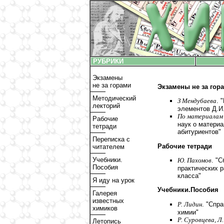
РУБРИКИ
Экзамены
не за горами
Экзамены не за гор
Методический
З Мендубаева
. 
лекторий
элементов Д.И
По материалам
Рабочие
наук о материа
тетради
абитуриентов"
Переписка с
Рабочие тетради
читателем
Учебники.
Ю. Пахомов
. "
Пособия
практических 
класса"
Я иду на урок
Учебники.Пособия
Галерея
известных
Р. Лидин
. "Спр
химиков
химии"
Р. Суровцева, Л.
Летопись