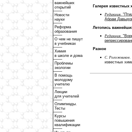
важнейших
Галерея известных 
открытий
Редакция
. "Пт
Новости
Абрам Давыдо
науки
Реформа
Летопись важнейши
образования
Редакция
. "Вор
О чем не пишут
репрессированн
в учебниках
Разное
Химия
в школе и дома
С. Рогожников
.
известных хим
Проблемы
экологии
В помощь
молодому
учителю
Лекции
для учителей
Олимпиады.
Тесты
Курсы
повышения
квалификации