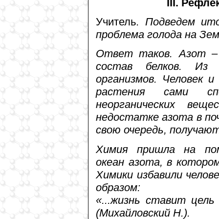
III. Рефл
Учитель.
Подведем ит
проблема голода на Зе
Ответ таков. Азот – 
состав белков. Из
организмов. Человек 
растения сами сп
неорганических вещ
недостатке азота в поч
свою очередь, получаю
Химия пришла на по
океан азота, в которо
Химики избавили челов
образом:
«...жизнь ставит цель
(Михайловский Н.).