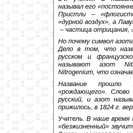
называл его «постоянн
Пристли – «флогист
«дурной воздух», а Лав
– частица отрицания,
Но почему символ азот
Дело в том, что назв
русском и французск
называют азот Nit
Nitrogenium, что означ
Название прошло 
«рождающего». Слово 
русский, и азот назы
прижилось, в 1824 г. ве
Учитель.
В наше время 
«безжизненный» звучит 