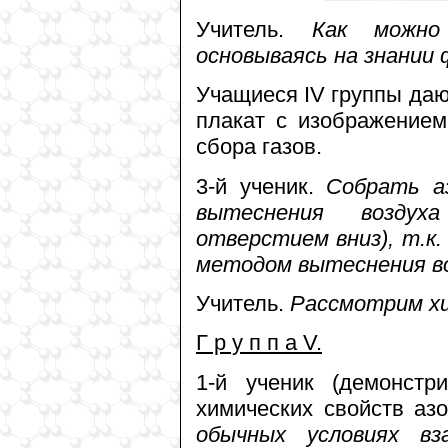
Учитель.
Как можно 
основываясь на знании 
Учащиеся IV группы даю
плакат с изображением
сбора газов.
3-й ученик.
Собрать аз
вытеснения воздуха
отверстием вниз), т.к.
методом вытеснения вод
Учитель.
Рассмотрим хи
Г р у п п а V.
1-й ученик (демонстр
химических свойств азо
обычных условиях в