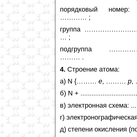
порядковый ном
………… ;
группа …………………………
… ;
подгруппа ……………
……… .
4.
Строение атома:
а) N {………
e
, ………
p
,
б) N + ...............................
в) электронная схема: .......
г) электронографическая схема: 
д) степени окисления (п