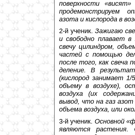
поверхности «висят
продемонстрируем о
азота и кислорода в воз
2-й ученик.
Зажигаю све
и свободно плавает в
свечу цилиндром, объе
частей с помощью дел
после того, как свеча п
деление. В результат
(кислород занимает 1/
объему в воздухе), о
воздуха (их содержан
вывод, что на газ азо
объема воздуха, или око
3-й ученик.
Основной «ф
являются растения.