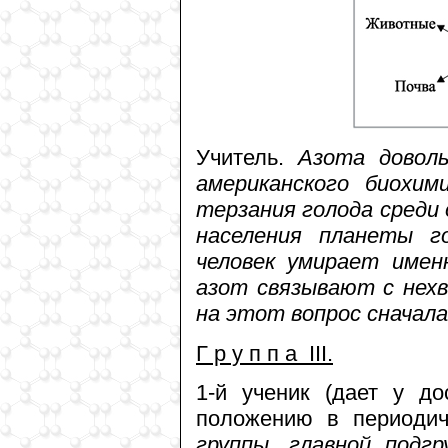
Учитель.
Азота довольн
американского биохим
терзания голода среди 
населения планеты г
человек умирает имен
азот связывают с нех
на этот вопрос сначал
Г р у п п а III.
1-й ученик (дает у до
положению в периодич
группы, главной подгр