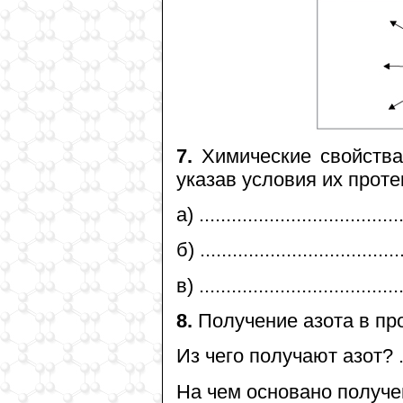
7.
Химические свойства
указав условия их проте
а) .....................................
б) .....................................
в) .....................................
8.
Получение азота в п
Из чего получают азот? .........
На чем основано получение? ....