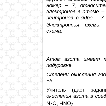
номер – 7, относите
электронов в атоме – 
нейтронов в ядре – 7.
Электронная схема: 
схема:
Атом азота имеет т
подуровне.
Степени окисления азот
+5.
Учитель (дает зада
окисления азота в соед
N
О, НNO
.
2
2