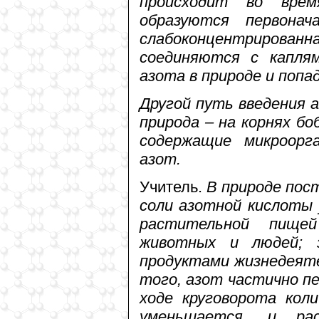
происходит во врем
образуются первона
слабоконцентрированн
соединяются с капля
азота в природе и попад
Другой путь введения 
природа – на корнях бо
содержащие микроорг
азот.
Учитель.
В природе пост
соли азотной кислоты 
растительной пище
животных и людей; 
продуктами жизнедеяте
того, азот частично пе
ходе круговорота кол
уменьшается, и ра