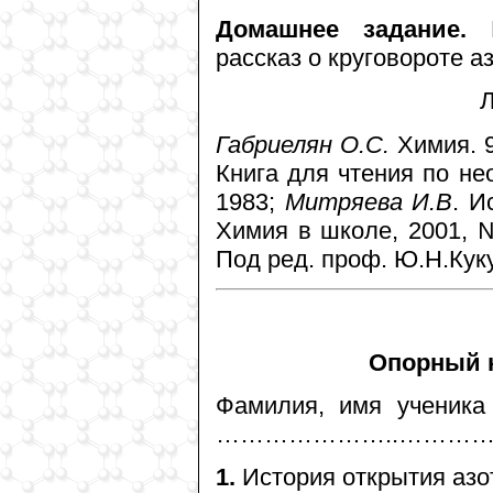
Домашнее задание.
И
рассказ о круговороте аз
Л
Габриелян О.С.
Химия. 9
Книга для чтения по не
1983;
Митряева И.В
. И
Химия в школе, 2001, №
Под ред. проф. Ю.Н.Кук
Опорный к
Фамилия, имя уч
…………………..………
1.
История открытия азо