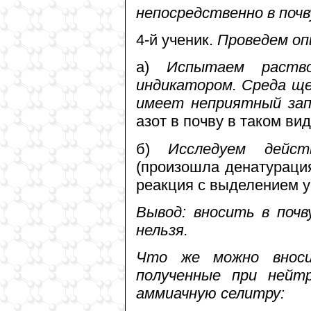
непосредственно в почв
4-й ученик.
Проведем о
а)
Испытаем раств
индикатором. Среда ще
имеет неприятный зап
азот в почву в таком вид
б)
Исследуем дейст
(произошла денатураци
реакция с выделением уг
Вывод: вносить в поч
нельзя.
Что же можно вноси
полученные при нейт
аммиачную селитру: