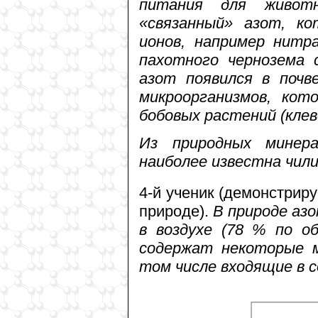
питания для живот
«связанный» азот, к
ионов, например нитр
пахотного чернозема 
азот появился в почв
микроорганизмов, кот
бобовых растений (клеве
Из природных минера
наиболее известна чил
4-й ученик (демонстриру
природе).
В природе аз
в воздухе (78 % по о
содержат некоторые м
том числе входящие в 