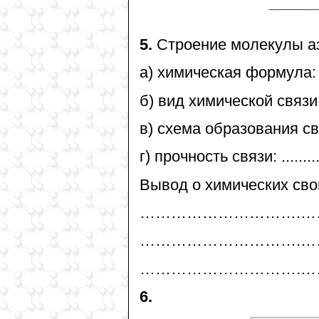
5.
Строение молекулы азота: ....
а) химическая формула: .........
б) вид химической связи в моле
в) схема образования связи: ....
г) прочность связи: ..............
Вывод о химических сво
………………………….…
………………………….…
………………………….………
6.