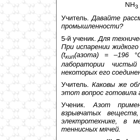
NН
3
Учитель.
Давайте расс
промышленности?
5-й ученик.
Для техниче
При испарении жидкого
(t
(азота) = –196 °
кип
лаборатории чистый
некоторых его соедине
Учитель.
Каковы же об
этот вопрос готовила г
Ученик.
Азот примен
взрывчатых веществ
электротехнике, в м
теннисных мячей.