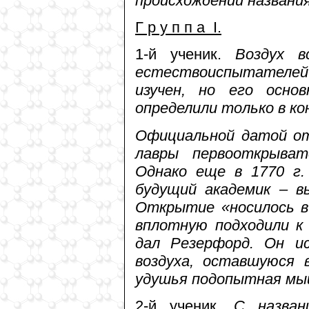
происхождении названи
Г р у п п а I.
1-й ученик.
Воздух в
естествоиспытателей 
изучен, но его осн
определили только в кон
Официальной датой от
лавры первооткрыва
Однако еще в 1770 г.
будущий академик – в
Открытие «носилось в 
вплотную подходили к
дал Резерфорд. Он ис
воздуха, оставшуюся 
удушья подопытная мы
2-й ученик.
С назван