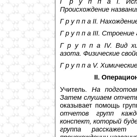
Г р у п п а I. Ист
Происхождение названи
Г р у п п а II. Нахожден
Г р у п п а III. Строен
Г р у п п а IV. Вид 
азота. Физические свой
Г р у п п а V. Химическ
II. Операци
Учитель.
На подготовк
Затем слушаем отчеты
оказывает помощь груп
отчетов групп кажд
конспект, который буде
группа расскажет