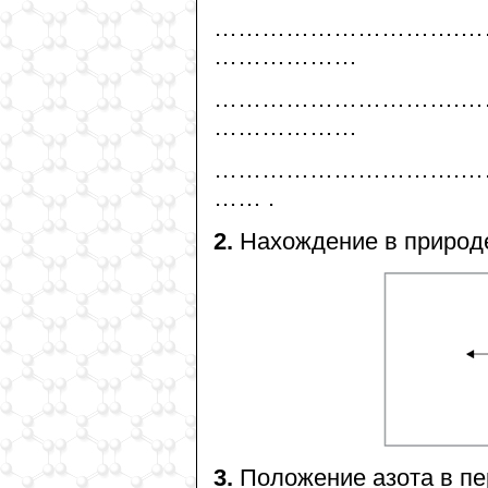
………………………….……
………………
………………………….……
………………
………………………….……
…… .
2.
Нахождение в природ
3.
Положение азота в пе