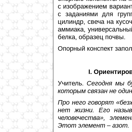
с изображением вариант
с заданиями для групп
цилиндр, свеча на кусо
аммиака, универсальный
белка, образец почвы.
Опорный конспект запол
I. Ориентиро
Учитель.
Сегодня мы б
которым связан не один
Про него говорят «безж
нет жизни. Его назы
человечества», элеме
Этот элемент – азот.