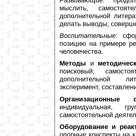
Развивающие:
продолж
мыслить, самостоя
дополнительной литерат
делать выводы; соверше
Воспитательные:
сфор
позицию на примере р
человечества.
Методы
и
методичес
поисковый; самост
дополнительной ли
эксперимент, составлени
Организационные 
индивидуальная, г
самостоятельной деятел
Оборудование и реак
опорные конспекты на к