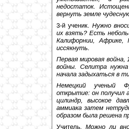
недостаток. Истощенн
вернуть земле чудесную
3-й ученик.
Нужно внос
их взять? Есть небол
Калифорнии, Африке,
иссякнуть.
Первая мировая война, 
войны. Селитра нужна
начала задыхаться в ти
Немецкий ученый Ф
открытие: он получил 
цилиндр, высокое дав
аммиака затем нетруд
образом была решена п
Учитель.
Можно ли вно