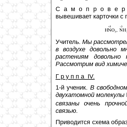
С а м о п р о в е р к
вывешивает карточки с 
Учитель.
Мы рассмотрел
в воздухе довольно м
растениям довольно 
Рассмотрим вид химичес
Г р у п п а IV.
1-й ученик.
В свободно
двухатомной молекулы
связаны очень прочно
связью.
Приводится схема образ