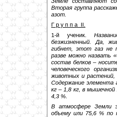
Земле составляют со
Вторая группа расскаж
азот.
Г р у п п а II.
1-й ученик.
Назван
безжизненный. Да, ж
гибнет, этот газ не 
разве можно назвать 
состав белков – носит
человеческого органи
животных и растений, 
Содержание элемента а
кг – 1,8 кг, в мышечной
4,3 %.
В атмосфере Земли э
объему или 75,6 % по