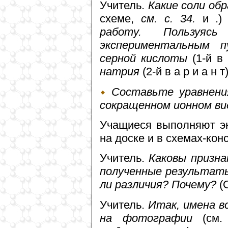
Учитель.
Какие соли об
схеме,
см. с. 34.
и .
работу. Пользуяс
экспериментальным 
серной кислоты
(1-й в
натрия
(2-й в а р и а н т
Составьте уравнени
сокращенном ионном ви
Учащиеся выполняют эк
на доске и в схемах-кон
Учитель.
Каковы призна
полученные результаты
ли различия? Почему?
(О
Учитель.
Итак, имена в
на фотографии
(см.