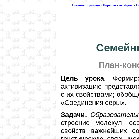
Главная страница «Первого сентября»
•
Г
Семейн
План-конс
Цель урока.
Формиро
активизацию представл
с их свойствами; обобщ
«Соединения серы».
Задачи.
Образователь
строение молекул, ос
свойств важнейших со
генетическую связь ме