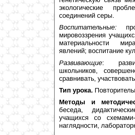
экологические проб
соединений серы.
Воспитательные:
прод
мировоззрения учащихс
материальности мир
явлений; воспитание ку
Развивающие
: разви
школьников, совершен
сравнивать, участвоват
Тип урока.
Повторитель
Методы и методиче
беседа, дидактическ
учащихся со схемами-
наглядности, лаборатор