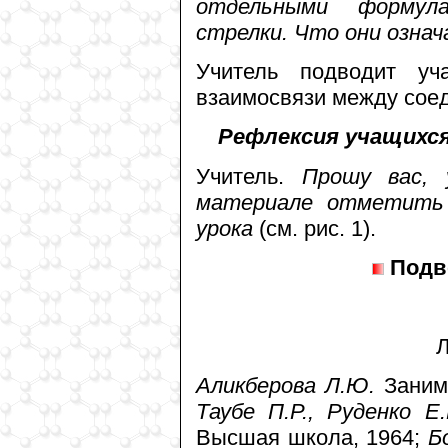
отдельными формул
стрелки. Что они озна
Учитель подводит у
взаимосвязи между сое
Рефлексия учащихся
Учитель.
Прошу вас, 
материале отметить 
урока
(см. рис. 1).
Подве
Л
Аликберова Л.Ю.
Заним
Таубе П.Р., Руденко Е.
Высшая школа, 1964;
Б