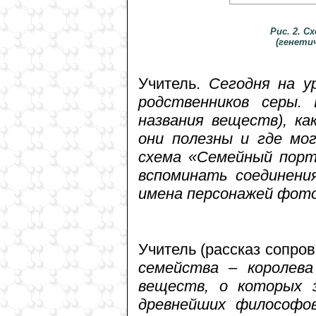
Рис. 2. 
(генети
Учитель.
Сегодня на у
родственников серы. 
названия веществ), ка
они полезны и где мо
схема «Семейный порт
вспоминать соединени
имена персонажей фот
Учитель (рассказ сопро
семейства – королева
веществ, о которых з
древнейших философов