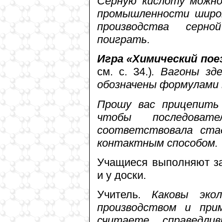
Серную кислоту можно
промышленности широк
производства серн
поиграть.
Игра «Химический пое
см. с. 34.)
. Вагоны зд
обозначены формулами
Прошу вас прицепить 
чтобы последоват
соответствовала ста
контактным способом.
Учащиеся выполняют за
и у доски.
Учитель.
Каковы экол
производством и при
считаете, справедл