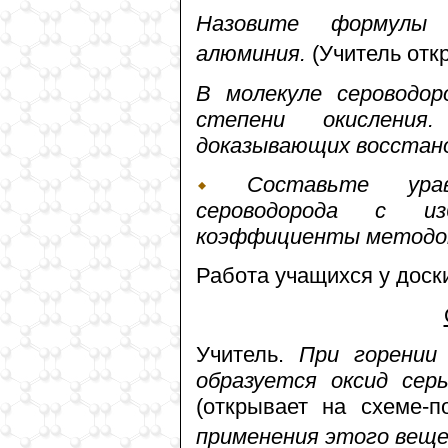
Назовите формулы 
алюминия.
(Учитель отк
В молекуле сероводор
степени окисления
доказывающих восстано
Составьте уравн
сероводорода с из
коэффициенты методом
Работа учащихся у доски
Учитель.
При горении 
образуется оксид сер
(открывает на схеме-п
применения этого веще