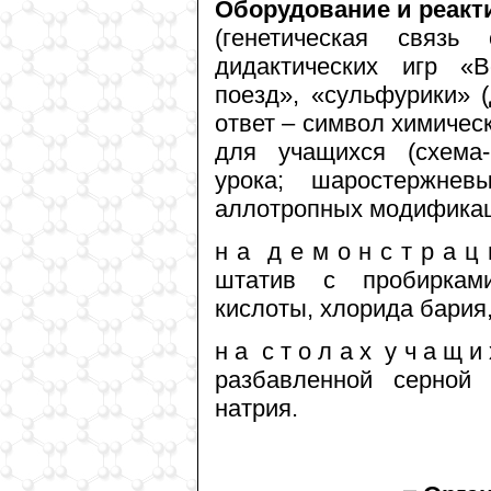
Оборудование и реакт
(генетическая связь
дидактических игр «
поезд», «сульфурики» 
ответ – символ химичес
для учащихся (схема-
урока; шаростержне
аллотропных модификац
н а д е м о н с т р а ц
штатив с пробиркам
кислоты, хлорида бария
н а с т о л а х у ч а щ 
разбавленной серной 
натрия.