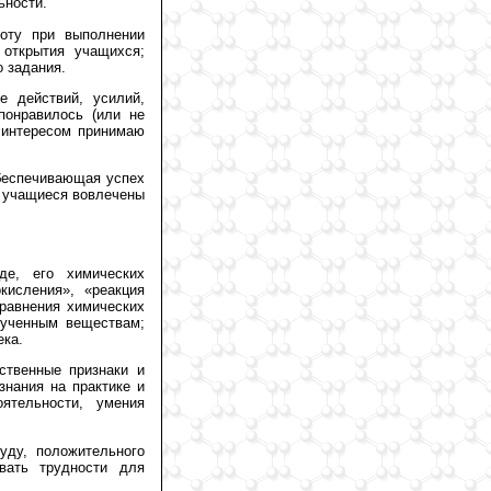
ьности.
боту при выполнении
 открытия учащихся;
 задания.
е действий, усилий,
понравилось (или не
с интересом принимаю
обеспечивающая успех
е учащиеся вовлечены
де, его химических
кисления», «реакция
уравнения химических
лученным веществам;
ека.
твенные признаки и
знания на практике и
ятельности, умения
уду, положительного
евать трудности для