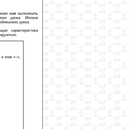
лагаю вам выполнить
ого урока. Многие
одняшнего урока
.
щая характеристика
видуально.
и знак «–»,