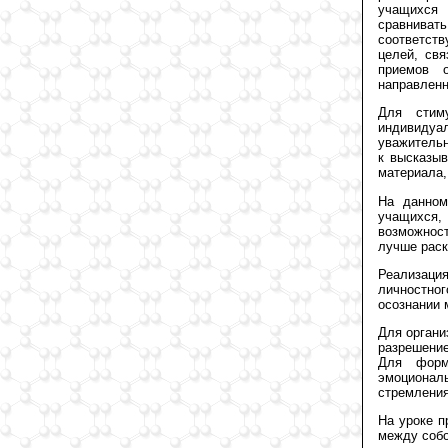
учащихся 
сравниват
соответств
целей, св
приемов о
направленн
Для стим
индивидуа
уважительн
к высказыв
материала,
На данном
учащихся,
возможност
лучше раск
Реализация
личностног
осознании 
Для органи
разрешение
Для форм
эмоционал
стремления
На уроке п
между собо