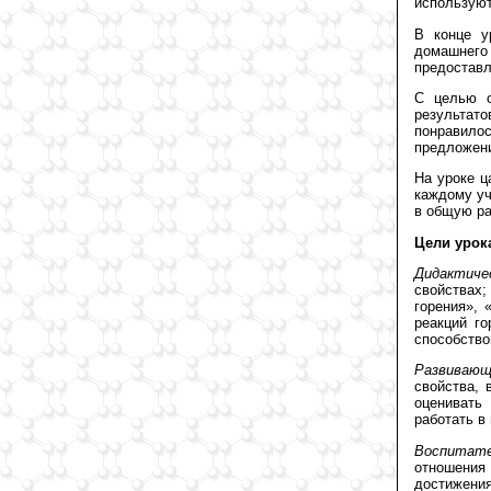
используют
В конце у
домашнего
предоставл
С целью о
результат
понравилос
предложени
На уроке ц
каждому уч
в общую ра
Цели урок
Дидактиче
свойствах
горения», 
реакций г
способство
Развивающ
свойства, 
оценивать
работать в 
Воспитате
отношения
достижения