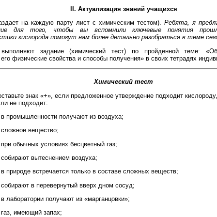
II. Актуализация знаний учащихся
аздает на каждую парту лист с химическим тестом).
Ребята, я пред
ние для того, чтобы вы вспомнили ключевые понятия прошл
тики кислорода помогут нам более детально разобраться в теме сег
выполняют задание (химический тест) по пройденной теме: «Об
 его физические свойства и способы получения» в своих тетрадях инди
Химический тест
оставьте знак «+», если предложенное утверждение подходит кислороду, 
сли не подходит:
) в промышленности получают из воздуха;
) сложное вещество;
) при обычных условиях бесцветный газ;
) собирают вытеснением воздуха;
) в природе встречается только в составе сложных веществ;
) собирают в перевернутый вверх дном сосуд;
) в лаборатории получают из «марганцовки»;
 газ, имеющий запах;