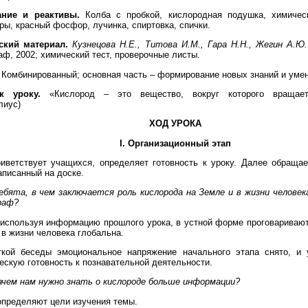
ние и реактивы.
Колба с пробкой, кислородная подушка, химическ
ры, красный фосфор, лучинка, спиртовка, спички.
ский материал.
Кузнецова Н.Е., Титова И.М., Гара Н.Н., Жегин А.Ю.
аф, 2002; химический тест, проверочные листы.
Комбинированный; основная часть – формирование новых знаний и умен
к уроку.
«Кислород – это вещество, вокруг которого вращает
лиус)
ХОД УРОКА
I. Организационный этап
иветствует учащихся, определяет готовность к уроку. Далее обраща
аписанный на доске.
бята, в чем заключается роль кислорода на Земле и в жизни челове
раф?
используя информацию прошлого урока, в устной форме проговаривают
 в жизни человека глобальна.
ткой беседы эмоциональное напряжение начального этапа снято, и
ескую готовность к познавательной деятельности.
чем нам нужно знать о кислороде больше информации?
пределяют цели изучения темы.