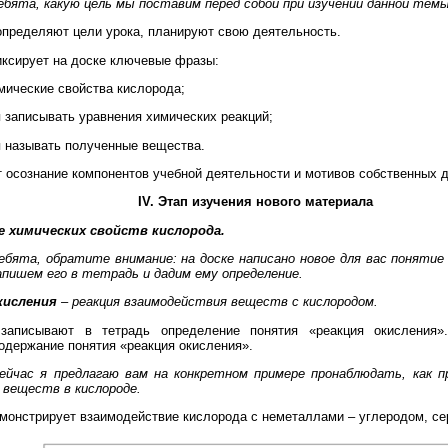
ебята, какую цель мы поставим перед собой при изучении данной тем
пределяют цели урока, планируют свою деятельность.
ксирует на доске ключевые фразы:
имические свойства кислорода;
я записывать уравнения химических реакций;
я называть полученные вещества.
 осознание компонентов учебной деятельности и мотивов собственных д
IV. Этап изучения нового материала
ие химических свойств кислорода.
бята, обратите внимание: на доске написано новое для вас понятие 
пишем его в тетрадь и дадим ему определение.
кисления
– реакция взаимодействия веществ с кислородом.
записывают в тетрадь определение понятия «реакция окисления».
одержание понятия «реакция окисления».
ейчас я предлагаю вам на конкретном примере пронаблюдать, как п
 веществ в кислороде.
монстрирует взаимодействие кислорода с неметаллами – углеродом, с