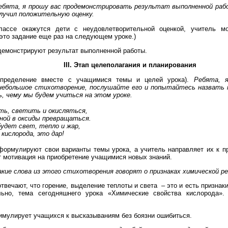
ебята, я прошу вас продемонстрировать результат выполненной раб
лучил положительную оценку.
лассе окажутся дети с неудовлетворительной оценкой, учитель м
это задание еще раз на следующем уроке.)
емонстрируют результат выполненной работы.
III. Этап целеполагания и планирования
определение вместе с учащимися темы и целей урока).
Ребята, я
небольшое стихотворение, послушайте его и попытайтесь назвать 
, чему мы будем учиться на этом уроке.
ть, светить и окисляться,
ной в оксиды превращаться.
будет свет, тепло и жар,
 кислорода, это дар!
ормулируют свои варианты темы урока, а учитель направляет их к п
 мотивация на приобретение учащимися новых знаний.
акие слова из этого стихотворения говорят о признаках химической р
твечают, что горение, выделение теплоты и света – это и есть признак
льно, тема сегодняшнего урока «Химические свойства кислорода»
имулирует учащихся к высказываниям без боязни ошибиться.