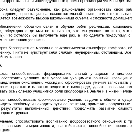
ся фронтальные и индивидуальные формы организации учебной деятел
рока следует разъяснение, как рационально организовать свою ра
 задания, ориентация на самостоятельный поиск, самостоятельные
яется возможность выбора школьниками объема и сложности домашнего
беспечения обратной связи я обучаю ребят рефлексии, самооценк
ов, обсуждаю с детьми не только то, что мы узнали, но и то, что 
ь), что хотелось бы выполнить еще раз, а что сделать по-другому, 
я и пожелания учеников.
арит благоприятная морально-психологическая атмосфера комфорта, 
енику. Никто не чувствует себя слабым, неуверенным, отстающим. Вс
боту класса.
а.
ские:
способствовать формированию знаний учащихся о кислоро
; обеспечить условия для усвоения учащимися понятий: «реакция о
«медленное окисление», «оксиды»; сформировать умения записывать 
орения простых и сложных веществ в кислороде, давать названия по
вать осмыслению учащимися роли кислорода на Земле и в жизни челов
ие:
способствовать формированию умений: выделять общие и сущес
видеть проблему и находить пути ее решения, применять полученные 
 результаты выполненных действий; продолжать развитие самосто
парах и группах.
льные:
способствовать воспитанию добросовестного отношения к тр
 к знаниям, инициативности, настойчивости, способности преодол
 цели.