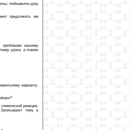
оты; поднимите руку
ожет предложить им
 предлагаю вашему
тему урока, а также
равильному варианту.
еакции?
и химической реакции,
. Записывают тему в