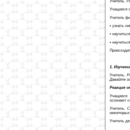
Учитель.
Р
Учащиеся о
Учитель фи
• узнать х
• научитьс
• научитьс
Происходит
1. Изучен
Учитель.
Ре
Давайте за
Реакция о
Учащиеся 
осознают с
Учитель.
С
некоторых
Учитель де