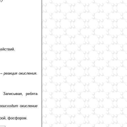
ы?
ействий.
– реакция окисления.
 Записывая, ребята
роисходит окисление
ерой, фосфором.