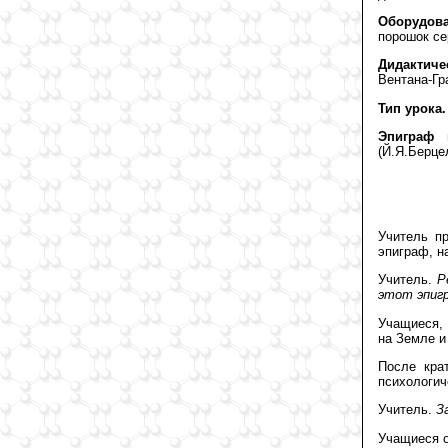
Оборудова
порошок се
Дидактиче
Вентана-Гр
Тип урока.
Эпиграф 
(Й.Я.Берце
Учитель пр
эпиграф, н
Учитель.
Ре
этот эпиг
Учащиеся, 
на Земле и
После кра
психологич
Учитель.
За
Учащиеся о