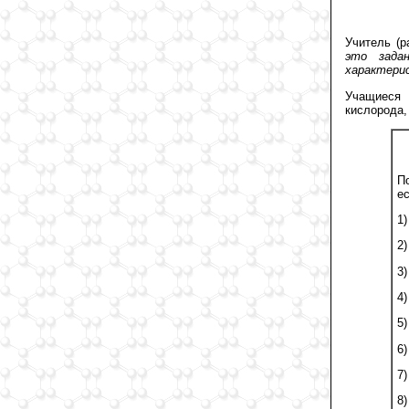
Учитель (р
это зада
характерис
Учащиеся 
кислорода,
П
е
1
2
3
4
5
6
7
8)