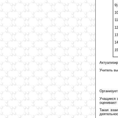
9
10
1
12
1
14
15
Актуализир
Учитель вы
Организует
Учащиеся о
оценивают 
Такая вза
деятельнос