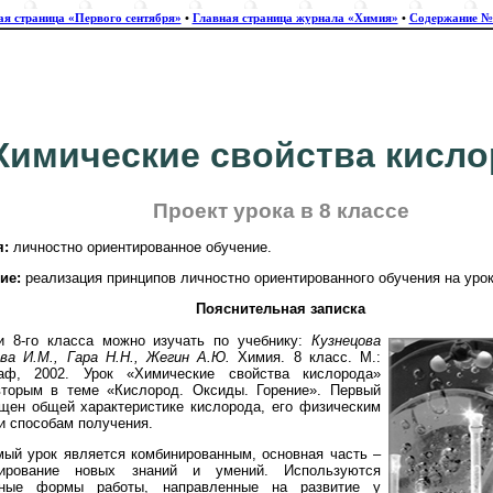
ая страница «Первого сентября»
•
Главная страница журнала «Химия»
•
Содержание №
Химические свойства кисл
Проект урока в 8 классе
я:
личностно ориентированное обучение.
ие:
реализация принципов личностно ориентированного обучения на уро
Пояснительная записка
и 8-го класса можно изучать по учебнику:
Кузнецова
ва И.М., Гара Н.Н., Жегин А.Ю.
Химия. 8 класс. М.:
раф, 2002. Урок «Химические свойства кислорода»
вторым в теме «Кислород. Оксиды. Горение». Первый
щен общей характеристике кислорода, его физическим
и способам получения.
ый урок является комбинированным, основная часть –
ирование новых знаний и умений. Используются
зные формы работы, направленные на развитие у