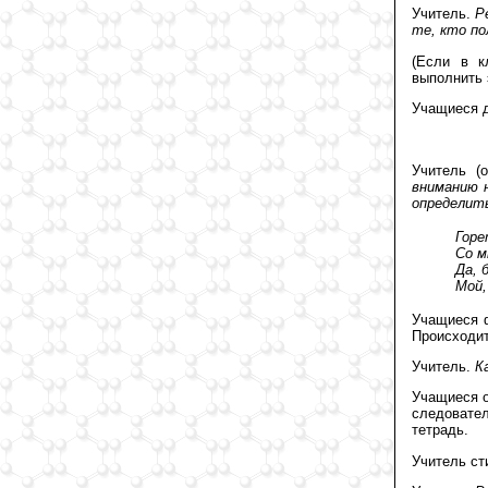
Учитель.
Р
те, кто по
(Если в к
выполнить 
Учащиеся д
Учитель (
вниманию 
определить
Горе
Со м
Да, 
Мой,
Учащиеся ф
Происходит
Учитель.
К
Учащиеся о
следовате
тетрадь.
Учитель ст