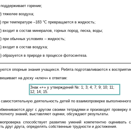
) поддерживает горение;
) тяжелее воздуха;
1) при температуре –183 °С превращается в жидкость;
) входит в состав минералов, горных пород, песка, воды;
3) при обычных условиях – жидкость;
) входит в состав воздуха;
) образуется в природе в процессе фотосинтеза.
уются опорные знания учащихся. Ребята подготавливаются к восприяти
вешивает на доску «ключ» к ответам:
Знак «+» у утверждений №: 1; 3; 4; 7; 9; 10; 11;
12; 14; 15.
 самостоятельную деятельность детей по взаимопроверке выполненного
бмениваются друг с другом своими тетрадями и производят проверку п
полноту знаний, выставляют оценки, обсуждают результаты.
имопроверка способствует развитию умений компетентно оценивать 
ть друг друга, определять собственные трудности и достижения.