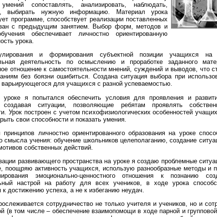
умений сопоставлять, анализировать, наблюдать,
ь, выбирать нужную информацию. Материал урока
ует программе, способствует реализации поставленных
язан с предыдущим занятием. Выбор форм, методов и
бучения обеспечивает личностно ориентированную
ость урока.
улирования и формирования субъектной позиции учащихся на у
льная деятельность по осмыслению и проработке заданного мате
ое отношение к самостоятельности мнений, суждений и выводов, что 
аниям без боязни ошибиться. Создана ситуация выбора при использо
 варьирующегося для учащихся с разной успеваемостью.
 уроке я попытался обеспечить условия для проявления и развит
 создавая ситуации, позволяющие ребятам проявлять собстве
и. Урок построен с учетом психофизиологических особенностей учащих
рыть свои способности и показать умения.
 принципов личностно ориентированного образования на уроке спосо
о смысла учения: обучение школьников целеполаганию, создание ситуа
мотивов собственных действий.
зации развивающего пространства на уроке я создаю проблемные ситуа
, поощряю активность учащихся, использую разнообразные методы и 
ирования эмоционально-ценностного отношения к познанию соз
ьный настрой на работу для всех учеников, в ходе урока способ
 к достижению успеха, а не к избеганию неудач.
рослеживается сотрудничество не только учителя и учеников, но и сот
й (в том числе – обеспечение взаимопомощи в ходе парной и групповой