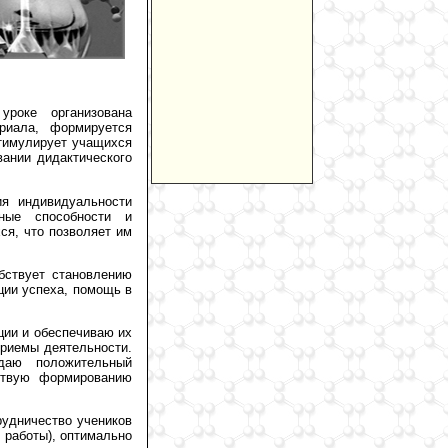
роке организована
риала, формируется
стимулирует учащихся
вании дидактического
ия индивидуальности
нные способности и
ся, что позволяет им
бствует становлению
ции успеха, помощь в
ции и обеспечиваю их
приемы деятельности.
даю положительный
ствую формированию
рудничество учеников
 работы), оптимально