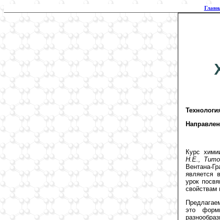
Главн
Технологи
Направлен
Курс хими
Н.Е., Тито
Вентана-Г
является 
урок посвя
свойствам 
Предлагаем
это форм
разнообра