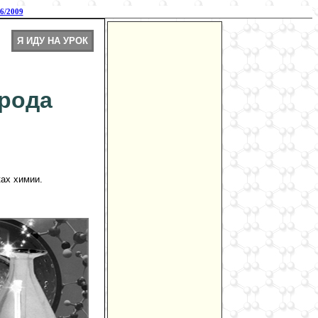
6/2009
Я ИДУ НА УРОК
орода
ках химии.