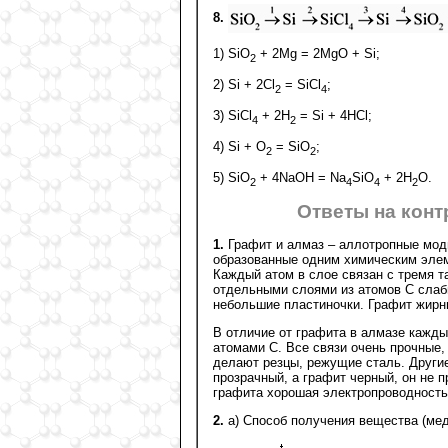
8.
1) SiO
+ 2Mg = 2MgO + Si;
2
2) Si + 2Cl
= SiCl
;
2
4
3) SiCl
+ 2H
= Si + 4HCl;
4
2
4) Si + O
= SiO
;
2
2
5) SiO
+ 4NaOH = Na
SiO
+ 2H
O.
2
4
4
2
Ответы на конт
1.
Графит и алмаз – аллотропные моди
образованные одним химическим элем
Каждый атом в слое связан с тремя т
отдельными слоями из атомов С слабы
небольшие пластиночки. Графит жирны
В отличие от графита в алмазе кажд
атомами С. Все связи очень прочные,
делают резцы, режущие сталь. Други
прозрачный, а графит черный, он не п
графита хорошая электропроводность
2.
а) Способ получения вещества (мед