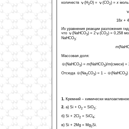
количеств
(Н
О) =
(СО
) =
х
моль
2
2
18
х
+ 4
Из уравнения реакции разложения гид
что
(NaHCO
) = 2
(CO
) = 0,258 м
3
2
NaHCO
:
3
m
(NaH
Массовая доля:
(NaHCO
) =
m
(NaHCO
)/
m
(смеси) = 
3
3
Отсюда
(Na
CO
) = 1 –
(NaHCO
)
2
3
3
1.
Кремний – химически малоактивное
2.
a) Si + O
= SiO
;
2
2
б) Si + 2Cl
= SiCl
;
2
4
в) Si + 2Mg = Mg
Si.
2