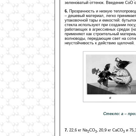
зеленоватый оттенок. Введение СоО о
6.
Прозрачность и низкую теплопровод
– дешевый материал, легко принимае
упаковочной тары и емкостей: бутыло
стекла используют при создании посу
работающих в агрессивных средах (на
применяют как строительный материа
волноводы, передающие свет на сотни
неустойчивость к действию щелочей.
Стекло: а – про
7.
22,6 кг Na
CО
,
20,9 кг СаСО
и 75,
2
3
3