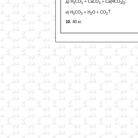
д) H
CO
+ CaCO
= Ca(HCO
)
;
2
3
3
3
2
е) H
CO
= H
O + CO
.
2
3
2
2
10.
40 кг.