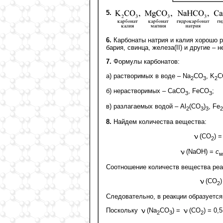
5.
6.
Карбонаты натрия и калия хорошо р
бария, свинца, железа(II) и другие – 
7.
Формулы карбонатов:
а) растворимых в воде – Na
СО
, K
С
2
3
2
б) нерастворимых – СаСО
, FeCO
;
3
3
в) разлагаемых водой – Al
(CO
)
, Fe
2
3
3
2
8.
Найдем количества вещества:
(СО
) 
2
(NaOH) =
с
м
Соотношение количеств вещества реа
(СО
)
2
Следовательно, в реакции образуется
Поскольку
(Na
CO
) =
(СО
) = 0,
2
3
2