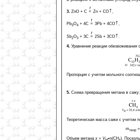
3.
ZnO + C
Zn + CO
,
Pb
O
+ 4C
3Pb + 4CO
,
3
4
Sb
O
+ 3C
2Sb + 3CO
.
2
3
4.
Уравнение реакции обезвоживания 
Пропорция с учетом мольного соотно
5.
Схема превращения метана в сажу:
Теоретическая масса сажи с учетом п
m
теор
Объем метана
x
=
V
•n(CH
). Поскол
M
4