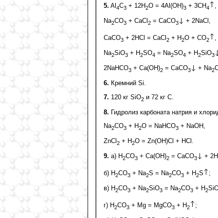
5.
Al
C
+ 12H
O = 4Al(OH)
+ 3CH
,
4
3
2
3
4
Na
CO
+ CaCl
= CaCO
+ 2NaCl,
2
3
2
3
CaCO
+ 2HCl = CaCl
+ H
O + CO
,
3
2
2
2
Na
SiO
+ H
SO
= Na
SO
+ H
SiO
2
3
2
4
2
4
2
3
2NaHCO
+ Ca(OH)
= CaCO
+ Na
3
2
3
2
6.
Кремний Si.
7.
120 кг SiO
и 72 кг С.
2
8.
Гидролиз карбоната натрия и хлори
Na
CO
+ H
O = NaHCO
+ NaOH,
2
3
2
3
ZnCl
+ H
O = Zn(OH)Cl + HCl.
2
2
9.
a) H
CO
+ Ca(OH)
= CaCO
+ 2H
2
3
2
3
б) H
CO
+ Na
S = Na
CO
+ H
S
;
2
3
2
2
3
2
в) H
CO
+ Na
SiO
= Na
CO
+ H
Si
2
3
2
3
2
3
2
г) H
CO
+ Mg = MgCO
+ H
;
2
3
3
2