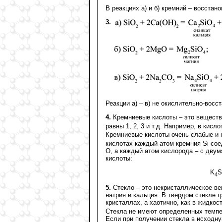
В реакциях а) и б) кремний – восстано
3.
Реакции а) – в) не окислительно-восс
4.
Кремниевые кислоты – это веществ
равны 1, 2, 3 и т.д. Например, в кисло
Кремниевые кислоты очень слабые и н
кислотах каждый атом кремния Si со
О, а каждый атом кислорода – с двум
кислоты:
K
S
4
5.
Стекло – это некристаллическое в
натрия и кальция. В твердом стекле г
кристаллах, а хаотично, как в жидко
Стекла не имеют определенных темпе
Если при получении стекла в исходну