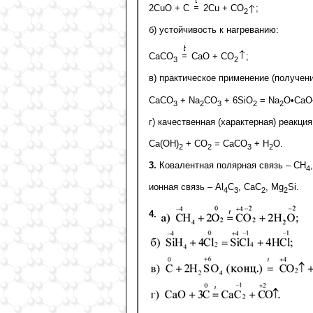
2CuO + C
2Cu + CO
;
2
б) устойчивость к нагреванию:
CaCO
CaO + CO
;
3
2
в) практическое применение (получени
CaCO
+ Na
CO
+ 6SiO
= Na
O•CaO
3
2
3
2
2
г) качественная (характерная) реакци
Ca(OH)
+ CO
= CaCO
+ Н
О.
2
2
3
2
3.
Ковалентная полярная связь – СН
4
ионная связь – Al
C
, CaC
, Mg
Si.
4
3
2
2
4.