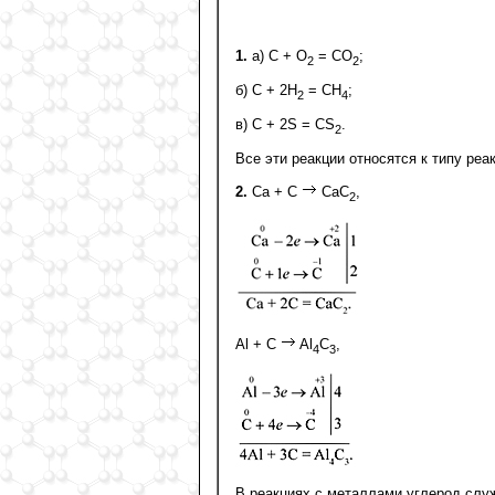
1.
а) С + О
= СО
;
2
2
б) С + 2Н
= СН
;
2
4
в) С + 2S = CS
.
2
Все эти реакции относятся к типу реа
2.
Са + С
СаС
,
2
Al + C
Al
C
,
4
3
В реакциях с металлами углерод слу