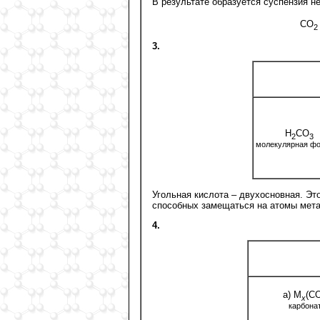
В результате образуется суспензия 
СО
2
3.
Н
СО
2
3
молекулярная ф
Угольная кислота – двухосновная. Эт
способных замещаться на атомы мет
4.
а) М
(С
х
карбона