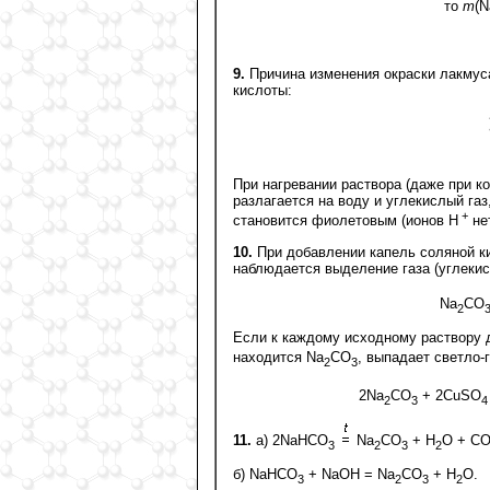
то
m
(N
9.
Причина изменения окраски лакмуса
кислоты:
При нагревании раствора (даже при к
разлагается на воду и углекислый газ
+
становится фиолетовым (ионов Н
нет
10.
При добавлении капель соляной ки
наблюдается выделение газа (углекис
Na
CO
2
Если к каждому исходному раствору 
находится Na
CO
, выпадает светло-
2
3
2Na
CO
+ 2CuSO
2
3
4
11.
а) 2NaHCO
Na
CO
+ H
O + C
3
2
3
2
б) NaHCO
+ NaOH = Na
CO
+ H
O.
3
2
3
2