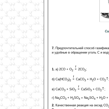
Са
7.
Предпочтительней способ газификац
и удобные в обращении уголь С и вод
1.
а) 2СО + О
2СО
;
2
2
б) Са(НСО
)
СаСО
+ Н
О + СО
3
2
3
2
2
в) СаСО
+ SiО
СаSiО
+ СО
;
3
2
3
2
г) Na
CO
+ H
SO
= Na
SO
+ H
O +
2
3
2
4
2
4
2
2.
Качественная реакция на оксид СО