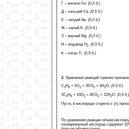
Г – железо Fe.
(0,5 б.)
Д – кальций Ca.
(0,5 б.)
Е – натрий Na.
(0,5 б.)
Ж – калий K.
(0,5 б.)
З – магний Mg.
(0,5 б.)
И – водород H
.
(0,5 б.)
2
К – титан Ti.
(0,5 б.)
2.
Уравнения реакций горения пропана 
C
H
+ 5O
= 3CO
+ 4H
O,
(0,5 б.)
3
8
2
2
2
3C
H
+ 10O
= 9CO
+ 12H
O.
(0,5 б.)
3
8
3
2
2
Пусть в кислороде сгорело
x
(л) проп
По уравнению реакции объем кислоро
озонированный кислород содержит 10%
больше объема озона: