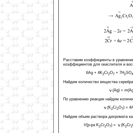
Расставим коэффициенты в уравнении
коэффициентов для окислителя и вос
6Ag + 4K
Cr
O
+ 7H
SO
2
2
7
2
Найдем количество вещества серебра
(Ag) =
m
(Ag
По уравнению реакции найдем количе
(K
Cr
O
) = 4/
2
2
7
Найдем объем раствора дихромата ка
V
(р-ра K
Cr
O
) =
(K
Cr
2
2
7
2
2