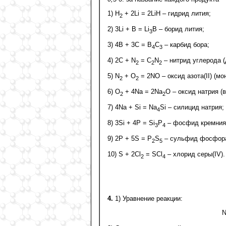
1) H
+ 2Li = 2LiH – гидрид лития;
2
2) 3Li + B = Li
B – борид лития;
3
3) 4B + 3C = B
C
– карбид бора;
4
3
4) 2C + N
= C
N
– нитрид углерода (
2
2
2
5) N
+ O
= 2NO – оксид азота(II) (мо
2
2
6) O
+ 4Na = 2Na
O – оксид натрия (
2
2
7) 4Na + Si = Na
Si – силицид натрия;
4
8) 3Si + 4P = Si
P
– фосфид кремния(
3
4
9) 2P + 5S = P
S
– сульфид фосфора
2
5
10) S + 2Cl
= SCl
– хлорид серы(IV).
2
4
4.
1) Уравнение реакции:
N