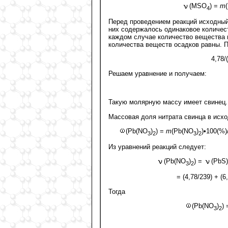
(MSO
) =
m
4
Перед проведением реакций исходный 
них содержалось одинаковое количест
каждом случае количество вещества н
количества веществ осадков равны. 
4,78/(
Решаем уравнение и получаем:
Такую молярную массу имеет свинец
Массовая доля нитрата свинца в исхо
(Pb(NO
)
) =
m
(Pb(NO
)
)•100(%)
3
2
3
2
Из уравнений реакций следует:
(Pb(NO
)
) =
(PbS
3
2
= (4,78/239) + (6
Тогда
(Pb(NO
)
) 
3
2