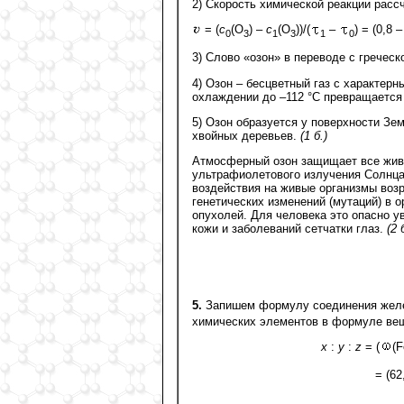
2) Скорость химической реакции расс
= (
с
(O
) –
с
(O
))/(
–
) = (0,8 
0
3
1
3
1
0
3) Слово «озон» в переводе с греческ
4) Озон – бесцветный газ с характер
охлаждении до –112 °C превращается 
5) Озон образуется у поверхности Зе
хвойных деревьев.
(1 б.)
Атмосферный озон защищает все живо
ультрафиолетового излучения Солнца,
воздействия на живые организмы возр
генетических изменений (мутаций) в 
опухолей. Для человека это опасно у
кожи и заболеваний сетчатки глаз.
(2 
5.
Запишем формулу соединения желе
химических элементов в формуле ве
x
:
y
:
z
= (
(F
= (62,