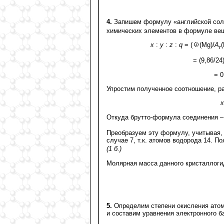
4.
Запишем формулу «английской сол
химических элементов в формуле ве
x
:
y
:
z
:
q
= (
(Mg)/
A
(
r
= (9,86/24)
= 0
Упростим полученное соотношение, ра
x
Откуда брутто-формула соединения 
Преобразуем эту формулу, учитывая,
случае 7, т.к. атомов водорода 14. 
(1 б.)
Молярная масса данного кристаллоги
5.
Определим степени окисления атом
и составим уравнения электронного б