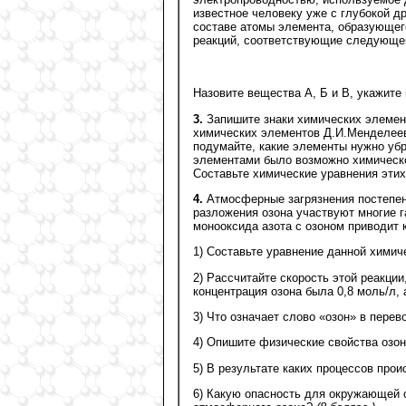
известное человеку уже с глубокой д
составе атомы элемента, образующег
реакций, соответствующие следующе
Назовите вещества А, Б и В, укажите 
3.
Запишите знаки химических элемен
химических элементов Д.И.Менделеев
подумайте, какие элементы нужно уб
элементами было возможно химическ
Составьте химические уравнения эти
4.
Атмосферные загрязнения постепен
разложения озона участвуют многие г
монооксида азота с озоном приводит 
1) Составьте уравнение данной химич
2) Рассчитайте скорость этой реакции
концентрация озона была 0,8 моль/л, а
3) Что означает слово «озон» в перев
4) Опишите физические свойства озон
5) В результате каких процессов про
6) Какую опасность для окружающей с