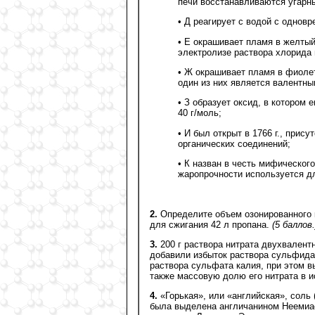
печи восстанавливаются угарн
• Д реагирует с водой с однов
• Е окрашивает пламя в желтый 
электролизе раствора хлорида 
• Ж окрашивает пламя в фиолет
один из них является валентны
• З образует оксид, в котором 
40 г/моль;
• И был открыт в 1766 г., прис
органических соединений;
• К назван в честь мифического
жаропрочности используется дл
2.
Определите объем озонированного 
для сжигания 42 л пропана.
(5 баллов.
3.
200 г раствора нитрата двухвалент
добавили избыток раствора сульфида н
раствора сульфата калия, при этом в
также массовую долю его нитрата в 
4.
«Горькая», или «английская», соль
была выделена англичанином Неемиас