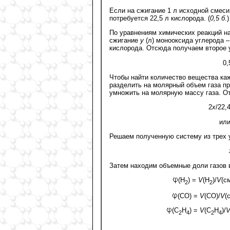
Если на сжигание 1 л исходной смеси 
потребуется 22,5 л кислорода. (
0,5 б
.)
По уравнениям химических реакций н
сжигание
y
(л) монооксида углерода –
кислорода. Отсюда получаем второе 
0,
Чтобы найти количество вещества кажд
разделить на молярный объем газа при
умножить на молярную массу газа. О
2
x
/22,
или
Решаем полученную систему из трех 
Затем находим объемные доли газов 
(H
) =
V
(H
)/
V
(с
2
2
(СO) =
V
(CO)/
V
(
(C
H
) =
V
(C
H
)/
2
4
2
4