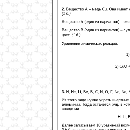
2.
Вещество А – медь Cu. Она имеет к
(1 б.)
Вещество Б (один из вариантов) – окс
Вещество В (один из вариантов) – су
цвет.
(1 б.)
Уравнения химических реакций:
1)
2) CuO 
3.
H, He, Li, Be, B, C, N, O, F, Ne, Na, Mg
Из этого ряда нужно убрать инертные г
алюминий. Тогда останется ряд, в к
соседями:
H, Li, 
Далее записываем 10 уравнений возм
0,5 б
. за название каждого продукта 