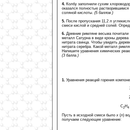
4.
Колбу заполнили сухим хлороводоро
оказался полностью растворившимся 
соляной кислоты.
(5 баллов.)
5.
После пропускания 11,2 л углекислог
смеси кислой и средней солей. Опре
6.
Древние римляне весьма почитали м
металл Сатурна в виде кроны дерева 
нитрата свинца. Чтобы увидеть дерев
нитрата серебра. Какой металл римл
Напишите уравнения химических реакц
(3 балла.)
1.
Уравнения реакций горения компоне
C
H
2
4
Пусть в исходной смеси было
x
(л) в
получаем следующее уравнение: