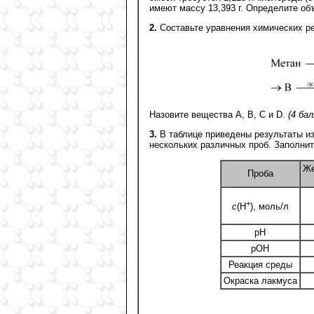
имеют массу 13,393 г. Определите о
2.
Составьте уравнения химических ре
Назовите вещества А, В, С и D.
(4 бал
3.
В таблице приведены результаты и
нескольких различных проб. Заполни
Же
Проба
+
c
(Н
), моль/л
рН
рОН
Реакция среды
Окраска лакмуса