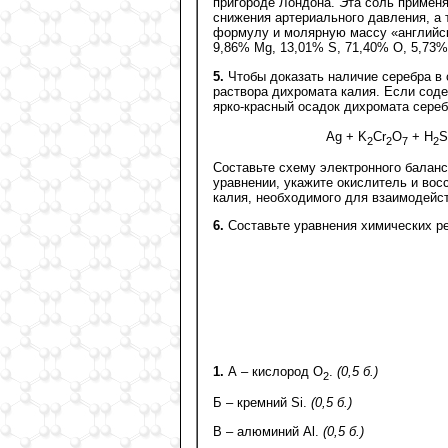
пригороде Лондона. Эта соль применя
снижения артериального давления, а
формулу и молярную массу «английск
9,86% Mg, 13,01% S, 71,40% O, 5,73
5.
Чтобы доказать наличие серебра в 
раствора дихромата калия. Если соде
ярко-красный осадок дихромата сереб
Ag + K
Cr
O
+ H
S
2
2
7
2
Составьте схему электронного балан
уравнении, укажите окислитель и во
калия, необходимого для взаимодейст
6.
Составьте уравнения химических ре
1.
А – кислород O
.
(0,5 б.)
2
Б – кремний Si.
(0,5 б.)
В – алюминий Al.
(0,5 б.)