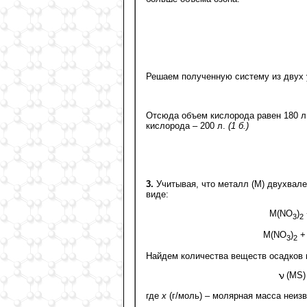
Решаем полученную систему из двух 
Отсюда объем кислорода равен 180 л,
кислорода – 200 л.
(1 б.)
3.
Учитывая, что металл (M) двухвал
виде:
M(NO
)
3
2
M(NO
)
+
3
2
Найдем количества веществ осадков 
(MS)
где
x
(г/моль) – молярная масса неиз