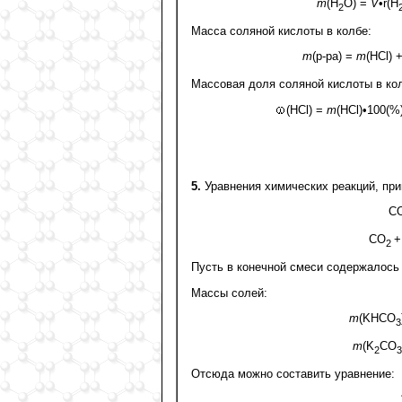
m
(H
O) =
V
•r(H
2
Масса соляной кислоты в колбе:
m
(р-ра) =
m
(HCl) 
Массовая доля соляной кислоты в ко
(HCl) =
m
(HCl)•100(%)
5.
Уравнения химических реакций, при
C
CO
+
2
Пусть в конечной смеси содержалос
Массы солей:
m
(KHCO
3
m
(K
CO
2
3
Отсюда можно составить уравнение: