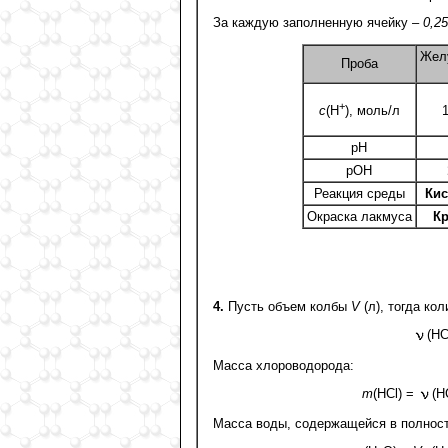
За каждую заполненную ячейку –
0,25
Жел
Проба
+
c
(Н
), моль/л
рН
рОН
Реакция среды
Кис
Окраска лакмуса
Кр
4.
Пусть объем колбы
V
(л), тогда к
(HC
Масса хлороводорода:
m
(HCl) =
(H
Масса воды, содержащейся в полност