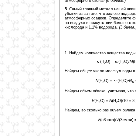
атмосферного озона?
(8 баллов.)
5.
Самый главный металл нашей цивил
убытки из-за того, что железо подвер
атмосферных осадков. Определите фо
на воздухе в присутствии большого к
кислорода и 1,1% водорода.
(3 балла.
1.
Найдем количество вещества воды,
(H
O) =
m
(H
O)/
M
(
2
2
Найдем общее число молекул воды в 
N
(H
O) =
(H
O)•
N
=
2
2
А
Найдем объем облака, учитывая, что 
V
(H
O) =
N
(H
O)/10 = 3
2
2
Найдем, во сколько раз объем облак
V
(облака)/
V
(Земли) 