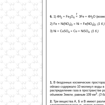
6.
1) 4H
+ Fe
O
3Fe + 4H
O (возм
2
3
4
2
2) Fe + Ni(NO
)
= Ni + Fe(NO
)
;
(1 б.)
3
2
3
2
3) Ni + CuSO
= Cu + NiSO
.
(1 б.)
4
4
1.
В бездонных космических просторах
облако содержало 10 молекул воды в
распределение газа в пространстве 
3
объемом Земли, равным 109 км
.
(3 б
2.
Три вещества А, Б и В имеют разли
электропроводностью, используемое д