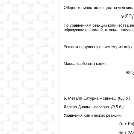
Общее количество вещества углекисло
(CO
2
По уравнениям реакций количества в
образующихся солей, отсюда получае
Решаем полученную систему из двух 
Масса карбоната калия:
m
(K
6.
Металл Сатурна – свинец.
(0,5 б.)
Дерево Дианы – серебро.
(0,5 б.)
Уравнения химических реакций:
Zn + Pb
Hg + 2A