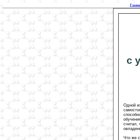
Главн
с 
Одной и
самосто
способн
обучения
считал,
овладен
Что же 