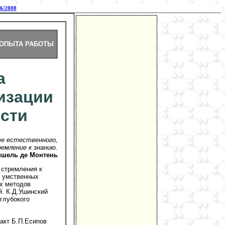
6/2008
 ОПЫТА РАБОТЫ
а
визации
сти
е естественного,
емление к знанию.
шель де Монтень
 стремления к
ю умственных
их методов
й. К.Д.Ушинский
глубокого
акт Б.П.Есипов