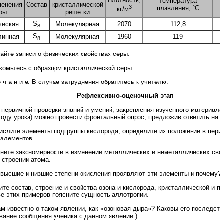
Плотность,
Температура
менения
Состав
кристаллической
3
плавления, °С
кг/м
ры
решетки
S
ческая
Молекулярная
2070
112,8
8
S
линная
Молекулярная
1960
119
8
йте записи о физических свойствах серы.
омьтесь с образцом кристаллической серы.
е ч а н и е. В случае затруднения обратитесь к учителю.
Рефлексивно-оценочный этап
первичной проверки знаний и умений, закрепления изученного материала
ходу урока) можно провести фронтальный опрос, предложив ответить на
слите элементы подгруппы кислорода, определите их положение в пер
 элементов.
ите закономерности в изменении металлических и неметаллических сво
 строении атома.
высшие и низшие степени окисления проявляют эти элементы и почему
те состав, строение и свойства озона и кислорода, кристаллической и 
ве этих примеров поясните сущность аллотропии.
м известно о таком явлении, как «озоновая дыра»? Каковы его последс
вание сообщения ученика о данном явлении.)