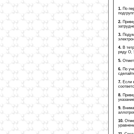
1.
По пер
подгрупп
2.
Привед
затрудне
3.
Подума
электрон
4.
В тетр
ряду О, 
5.
Отметь
6.
По уче
сделайте
7.
Если в
соответ
8.
Привед
указание
9.
Внимат
аллотро
10.
Отмет
уравнени
11.
Соста