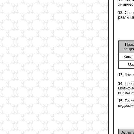
химичес
12.
Сопос
различие
Прос
веще
Кисл
Оз
13.
Что в
14.
Прочи
модифик
внимани
15.
По сп
видоизм
Аллот