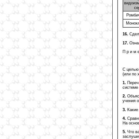
видоиз
се
Ромби
Монок
16.
Сдела
17.
Ознак
П р и м 
С целью 
(или по 
1.
Перечи
системе
2.
Объясн
учения о
3.
Какие 
4.
Сравни
На осно
5.
Что ва
заслуши