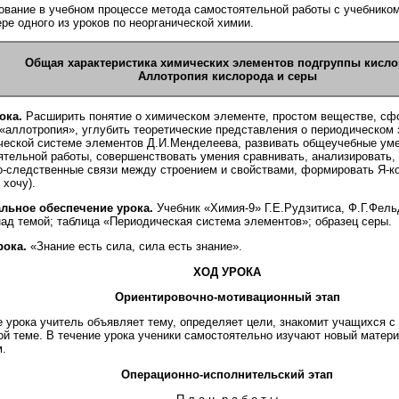
ование в учебном процессе метода самостоятельной работы с учебнико
ре одного из уроков по неорганической химии.
Общая характеристика химических элементов подгруппы кисло
Аллотропия кислорода и серы
ока.
Расширить понятие о химическом элементе, простом веществе, сф
 «аллотропия», углубить теоретические представления о периодическом 
ческой системе элементов Д.И.Менделеева, развивать общеучебные ум
ятельной работы, совершенствовать умения сравнивать, анализировать,
о-следственные связи между строением и свойствами, формировать Я-к
 хочу).
льное обеспечение урока.
Учебник «Химия-9» Г.Е.Рудзитиса, Ф.Г.Фел
над темой; таблица «Периодическая система элементов»; образец серы.
рока.
«Знание есть сила, сила есть знание».
ХОД УРОКА
Ориентировочно-мотивационный этап
е урока учитель объявляет тему, определяет цели, знакомит учащихся с
ой теме. В течение урока ученики самостоятельно изучают новый матери
м.
Операционно-исполнительский этап