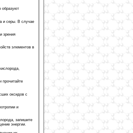
ы образуют
 и серы. В случае
и зрения
ойств элементов в
кислорода,
и прочитайте
сших оксидов с
лотропии и
слорода, запишите
щение энергии.
авнении их