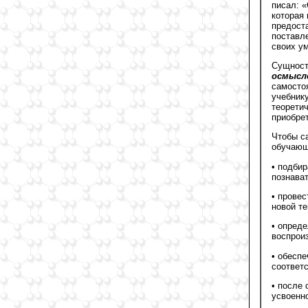
писал: «
которая 
предост
поставл
своих ум
Сущнос
осмысл
самосто
учебник
теоретич
приобрет
Чтобы с
обучающ
• подбир
познава
• провес
новой те
• опред
воспрои
• обеспе
соответ
• после 
усвоенн