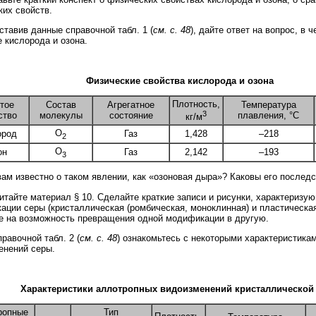
ких свойств.
тавив данные справочной табл. 1 (
см. с. 48
), дайте ответ на вопрос, в 
 кислорода и озона.
Физические свойства кислорода и озона
Плотность,
тое
Состав
Агрегатное
Температура
3
ство
молекулы
состояние
плавления, °С
кг/м
О
ород
Газ
1,428
–218
2
О
он
Газ
2,142
–193
3
ам известно о таком явлении, как «озоновая дыра»? Каковы его послед
тайте материал § 10. Сделайте краткие записи и рисунки, характериз
ации серы (кристаллическая (ромбическая, моноклинная) и пластическая
е на возможность превращения одной модификации в другую.
равочной табл. 2 (
см. с. 48
) ознакомьтесь с некоторыми характеристика
енений серы.
Характеристики аллотропных видоизменений кристаллической
ропные
Тип