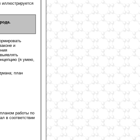
м иллюстрируется
рода.
ормировать
законе и
ения
 выявлять
онцепцию (я умею,
ьдмана; план
 планом работы по
ал в соответствии