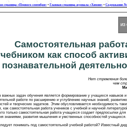
ая страница «Первого сентября»
•
Главная страница журнала «Химия»
•
Содержание №
ИЗ
Самостоятельная работ
учебником как способ акти
познавательной деятельно
Нет стремления боле
чем стр
Ми
з важных задач обучения является формирование у учащихся навыков и
ятельной работе по расширению и углублению научных знаний, развити
остей и творческих задатков. Этим обусловливается необходимость так
, как самостоятельная работа учеников с учебной и научной литературо
 что только самостоятельная работа учащихся создает предпосылки для 
ия знаниями, развития мышления и умственных способностей учащихся.
следует понимать под самостоятельной учебной работой? Известный дид