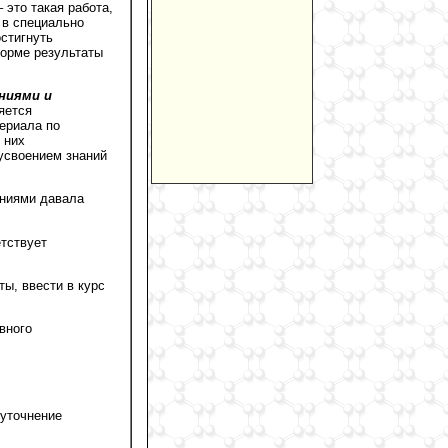
 это такая работа,
 в специально
стигнуть
форме результаты
ниями и
яется
ериала по
 них
 усвоением знаний
аниями давала
етствует
ы, ввести в курс
вного
 уточнение