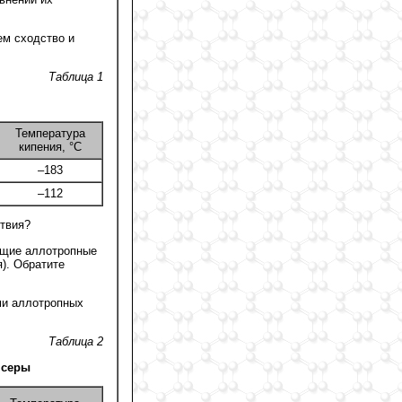
чем сходство и
Таблица 1
Температура
кипения, °С
–183
–112
ствия?
ующие аллотропные
). Обратите
ми аллотропных
Таблица 2
 серы