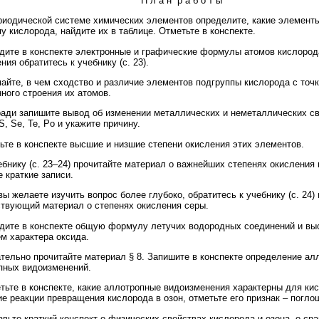
П л а н р а б о т ы
иодической системе химических элементов определите, какие элемент
у кислорода, найдите их в таблице. Отметьте в конспекте.
ите в конспекте электронные и графические формулы атомов кислорода
ния обратитесь к учебнику (с. 23).
йте, в чем сходство и различие элементов подгруппы кислорода с точк
ного строения их атомов.
ади запишите вывод об изменении металлических и неметаллических св
S, Se, Te, Po и укажите причину.
те в конспекте высшие и низшие степени окисления этих элементов.
бнику (с. 23–24) прочитайте материал о важнейших степенях окисления 
 краткие записи.
ы желаете изучить вопрос более глубоко, обратитесь к учебнику (с. 24) 
ствующий материал о степенях окисления серы.
ите в конспекте общую формулу летучих водородных соединений и вы
м характера оксида.
ельно прочитайте материал § 8. Запишите в конспекте определение ал
пных видоизменений.
ьте в конспекте, какие аллотропные видоизменения характерны для ки
е реакции превращения кислорода в озон, отметьте его признак – погло
вьте краткий конспект о физических свойствах кислорода и озона, о ср