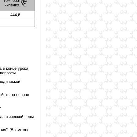
Температура
кипения, °C
444,6
 в конце урока
 вопросы.
иодической
йств на основе
?
пластической серы.
твия? (Возможно