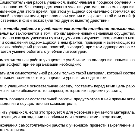
Самостоятельная работа учащихся, выполняемая в процессе обучения, –
выполняется без непосредственного участия учителя, но по его заданию
авленное для этого время; при этом учащиеся сознательно стремятся до
енной в задании цели, проявляя свои усилия и выражая в той или иной 
ственных и физических (или тех других вместе) действий».
ть
метода работы с учебником как метода овладения новыми зна
ения их
заключается в том, что овладение новыми знаниями осуществл
ятельно каждым учеником путем вдумчивого изучения программного мат
у и осмысления содержащихся в нем фактов, примеров и вытекающих из
еских обобщений (правил, понятий, выводов), при этом одновременно с
ается умение работать с учебной литературой.
амостоятельная работа учащихся с учебником по овладению новыми зн
ий эффект, при ее организации необходимо:
ать для самостоятельной работы только такой материал, который соотв
тельным возможностям учащихся и уровню их подготовки;
ти с учащимися основательную беседу, поставить перед ними цель работ
мы и четко обозначить те вопросы, которые им надлежит усвоить;
елить порядок самостоятельной работы, предусмотрев в ней приемы акти
зведения и осуществления самоконтроля;
чить учащихся, если это требуется для усвоения изучаемого материала,
ствующими наглядными пособиями или техническими средствами;
окончания самостоятельной работы с учебником провести закрепление и
ого материала.