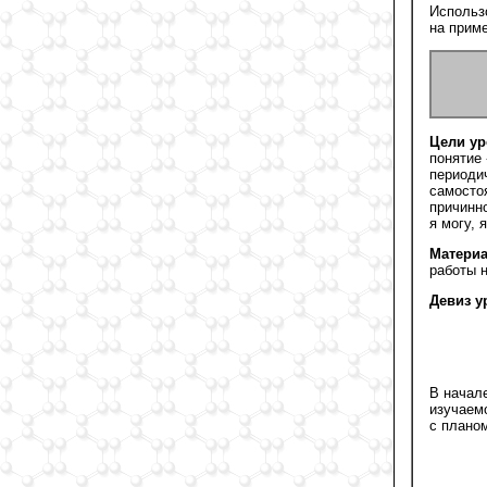
Использ
на приме
Цели ур
понятие
периоди
самосто
причинн
я могу, я
Материа
работы 
Девиз у
В начал
изучаем
с плано