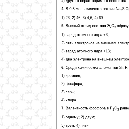
4) другого нерастворимого вещества.
4.
В 0,5 моль силиката натрия Na
SiO
2
1) 23; 2) 46; 3) 4,6; 4) 69.
5.
Высший оксид состава Э
О
образу
2
3
1) заряд атомного ядра +3;
2) пять электронов на внешнем элект
3) заряд атомного ядра +13;
4) два электрона на внешнем электро
6.
Среди химических элементов Si, Р,
1) кремния;
2) фосфора;
3) серы;
4) хлора.
7.
Валентность фосфора в P
O
равн
2
3
1) одному; 2) двум;
3) трем; 4) пяти.