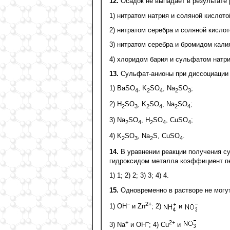
12.
Осадок не выпадает в результате 
1) нитратом натрия и соляной кислото
2) нитратом серебра и соляной кислот
3) нитратом серебра и бромидом кали
4) хлоридом бария и сульфатом натри
13.
Сульфат-анионы при диссоциации 
1) ВаSО
, K
SО
, Na
SО
;
4
2
4
2
3
2) H
SО
, K
SО
, Na
SО
;
2
3
2
4
2
4
3) Na
SО
, Н
SО
, СuSО
;
2
4
2
4
4
4) K
SО
, Na
S, CuSO
.
2
3
2
4
14.
В уравнении реакции получения с
гидроксидом металла коэффициент п
1) 1; 2) 2; 3) 3; 4) 4.
15.
Одновременно в растворе не могут
–
2+
1) ОН
и Zn
; 2)
и
+
–
2+
3) Na
и OH
; 4) Cu
и