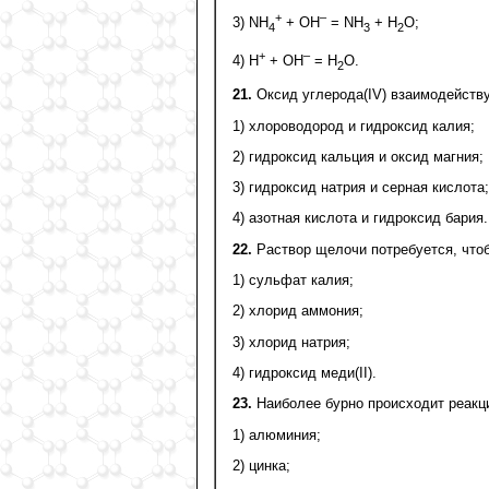
+
–
3) NH
+ ОН
= NH
+ Н
O;
4
3
2
+
–
4) Н
+ ОН
= Н
О.
2
21.
Оксид углерода(IV) взаимодейству
1) хлороводород и гидроксид калия;
2) гидроксид кальция и оксид магния;
3) гидроксид натрия и серная кислота;
4) азотная кислота и гидроксид бария.
22.
Раствор щелочи потребуется, что
1) сульфат калия;
2) хлорид аммония;
3) хлорид натрия;
4) гидроксид меди(II).
23.
Наиболее бурно происходит реакци
1) алюминия;
2) цинка;