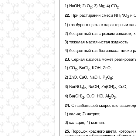
1) NaOH; 2) O
; 3) Mg; 4) CO
.
2
2
22.
При растирании смеси NH
NO
и С
4
3
1) газ бурого цвета с характерным за
2) бесцветный газ с резким запахом,
3) тяжелая маслянистая жидкость;
4) бесцветный газ без запаха, плохо 
23.
Серная кислота может реагироват
1) СО
, ВаCl
, KOH, ZnО;
2
2
2) ZnO, СаО, NaОН, Р
O
;
2
5
3) Ва(NО
)
, NаОН, Zn(ОН)
, СuО;
3
2
2
4) Ва(ОН)
, СuО, НCl, Al
O
.
2
2
3
24.
С наибольшей скоростью взаимоде
1) калия; 2) натрия;
3) кальция; 4) магния.
25.
Порошок красного цвета, который н
загорается с образованием «белого д