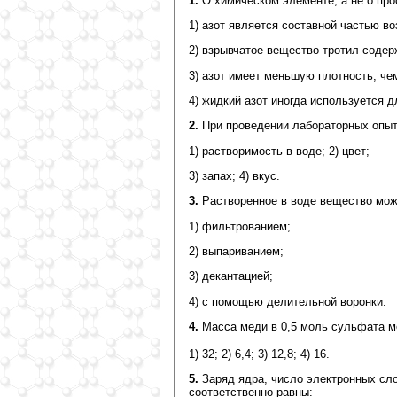
1.
О химическом элементе, а не о про
1) азот является составной частью во
2) взрывчатое вещество тротил содер
3) азот имеет меньшую плотность, че
4) жидкий азот иногда используется 
2.
При проведении лабораторных опыт
1) растворимость в воде; 2) цвет;
3) запах; 4) вкус.
3.
Растворенное в воде вещество мож
1) фильтрованием;
2) выпариванием;
3) декантацией;
4) с помощью делительной воронки.
4.
Масса меди в 0,5 моль сульфата 
1) 32; 2) 6,4; 3) 12,8; 4) 16.
5.
Заряд ядра, число электронных сл
соответственно равны: