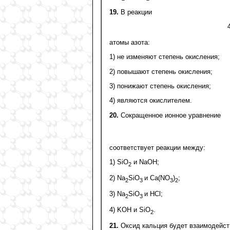
19.
В реакции
атомы азота:
1) не изменяют степень окисления;
2) повышают степень окисления;
3) понижают степень окисления;
4) являются окислителем.
20.
Сокращенное ионное уравнение
соответствует реакции между:
1) SiO
и NаОН;
2
2) Na
SiО
и Са(NO
)
;
2
3
3
2
3) Na
SiО
и HCl;
2
3
4) KОН и SiO
.
2
21.
Оксид кальция будет взаимодейств