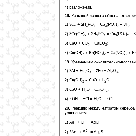
4) разложения.
18.
Реакцией ионного обмена, экзотер
1) 3Са + 2H
РО
= Са
(РО
)
+ 3H
;
3
4
3
4
2
2
2) 3Са(ОН)
+ 2Н
РО
= Са
(РО
)
+ 6
2
3
4
3
4
2
3) СаО + СО
= СаСО
;
2
3
4) Са(ОН)
+ Ва(NО
)
= Са(NO
)
+ В
2
3
2
3
2
19.
Уравнением окислительно-восстан
1) 2Al + Fe
О
= 2Fe + Аl
О
;
2
3
2
3
2) Сu(ОН)
= СuО + Н
О;
2
2
3) СаО + Н
О = Са(ОН)
;
2
2
4) KОН + НСl = Н
О + KCl.
2
20.
Реакцию между нитратом серебра
уравнением:
+
–
1) Аg
+ Cl
= AgCl;
+
2–
2) 2Аg
+ S
= Ag
S;
2