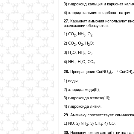
3) гидроксид кальция и карбонат кали
4) хлорид кальция и карбонат натрия.
27.
Карбонат аммония используют иног
разложении образуются:
1) CO
, NH
, O
;
2
3
2
2) CO
, O
, H
O;
2
2
2
3) H
O, NH
, O
;
2
3
2
4) NH
, H
O, CO
.
3
2
2
28.
Превращение Cu(NО
)
Cu(ОН)
3
2
2
1) воды;
2) хлорида меди(II);
3) гидроксида железа(III);
4) гидроксида лития.
29.
Аммиаку соответствует химическ
1) NO; 2) NH
; 3) СH
; 4) CO.
3
4
30.
Названия оксид азота(I), нитрат 