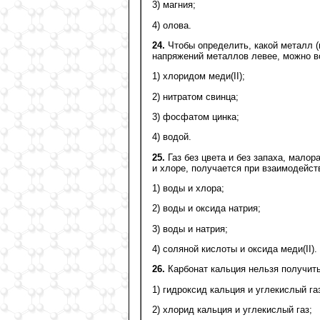
3) магния;
4) олова.
24.
Чтобы определить, какой металл (
напряжений металлов левее, можно в
1) хлоридом меди(II);
2) нитратом свинца;
3) фосфатом цинка;
4) водой.
25.
Газ без цвета и без запаха, малор
и хлоре, получается при взаимодейст
1) воды и хлора;
2) воды и оксида натрия;
3) воды и натрия;
4) соляной кислоты и оксида меди(II).
26.
Карбонат кальция нельзя получить
1) гидроксид кальция и углекислый га
2) хлорид кальция и углекислый газ;