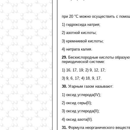
при 20 °С можно осуществить с помо
1) гидроксида натрия;
2) азотной кислоты;
3) кремниевой кислоты;
4) нитрата калия.
29.
Бескислородные кислоты образуют
периодической системе:
1) 16, 17, 19; 2) 9, 12, 17;
3) 9, 6, 17; 4) 18, 9, 17.
30.
Угарным газом называют:
1) оксид углерода(IV);
2) оксид серы(II);
3) оксид углерода(II);
4) оксид азота(II).
31.
Формула неорганического веществ