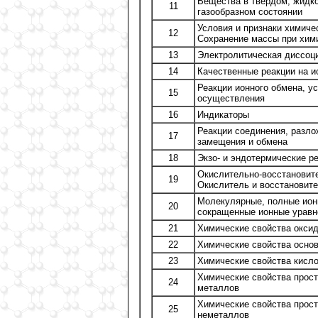
Вещества в твердом, жидк
11
газообразном состоянии
Условия и признаки химиче
12
Сохранение массы при хим
13
Электролитическая диссоц
14
Качественные реакции на и
Реакции ионного обмена, у
15
осуществления
16
Индикаторы
Реакции соединения, разло
17
замещения и обмена
18
Экзо- и эндотермические р
Окислительно-восстановит
19
Окислитель и восстановит
Молекулярные, полные ион
20
сокращенные ионные уравн
21
Химические свойства окси
22
Химические свойства осно
23
Химические свойства кисл
Химические свойства прос
24
металлов
Химические свойства прос
25
неметаллов