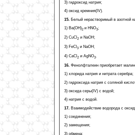
3) гидроксид натрия;
4) оксид кремния(IV).
15.
Белый нерастворимый в азотной ки
1) Ва(ОН)
и НNO
;
2
3
2) CuCl
и NaOH;
2
3) FеCl
и NaОН;
3
4) CaCl
и AgNO
.
2
3
16.
Фенолфталеин приобретает малино
1) хлорида натрия и нитрата серебра;
2) гидроксида натрия с соляной кисло
3) оксида серы(IV) c водой;
4) натрия с водой.
17.
Взаимодействие водорода с оксидо
1) соединения;
2) замещения;
3) обмена;