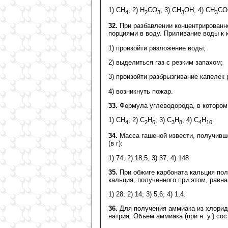
1) СН
; 2) Н
СO
; 3) CH
OH; 4) CH
CO
4
2
3
3
3
32.
При разбавлении концентрированн
порциями в воду. Приливание воды к 
1) произойти разложение воды;
2) выделиться газ с резким запахом;
3) произойти разбрызгивание капелек
4) возникнуть пожар.
33.
Формула углеводорода, в котором 
1) CH
; 2) C
H
; 3) C
H
; 4) C
H
.
4
2
6
3
8
4
10
34.
Масса гашеной извести, получивше
(в г):
1) 74; 2) 18,5; 3) 37; 4) 148.
35.
При обжиге карбоната кальция полу
кальция, полученного при этом, равна 
1) 28; 2) 14; 3) 5,6; 4) 1,4.
36.
Для получения аммиака из хлорида
натрия. Объем аммиака (при н. у.) сост