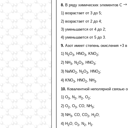
8.
В ряду химических элементов С
1) возрастает от 3 до 5;
2) возрастает от 2 до 4;
3) уменьшается от 4 до 2;
4) уменьшается от 5 до 3.
9.
Азот имеет степень окисления +3 в
1) N
O
, НNО
, KNО
;
2
3
3
2
2) NН
, N
О
, НNO
;
3
2
3
3
3) NaNO
, N
О
, НNO
;
2
2
3
2
4) KNО
, НNO
, NН
.
3
2
3
10.
Ковалентной неполярной связью о
1) O
, N
, H
, О
;
3
2
2
2
2) O
, O
, СО, NН
;
2
3
3
3) NH
, CO, CO
, H
O;
3
2
2
4) Н
O, O
, N
, H
.
2
2
2
2