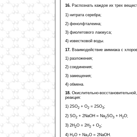
16.
Распознать каждое их трех вещес
1) нитрата серебра;
2) фенолфталеина;
3) фиолетового лакмуса;
4) известковой воды.
17.
Взаимодействие аммиака с хлоров
1) разложения;
2) соединения;
3) замещения;
4) обмена.
18.
Окислительно-восстановительной, 
реакция:
1) 2SО
+ О
= 2SО
;
2
2
3
2) SO
+ 2NаОН = Na
SО
+ Н
О;
2
2
3
2
3) 2Н
О = 2H
+ O
;
2
2
2
4) Н
О + Na
О = 2NaOH.
2
2