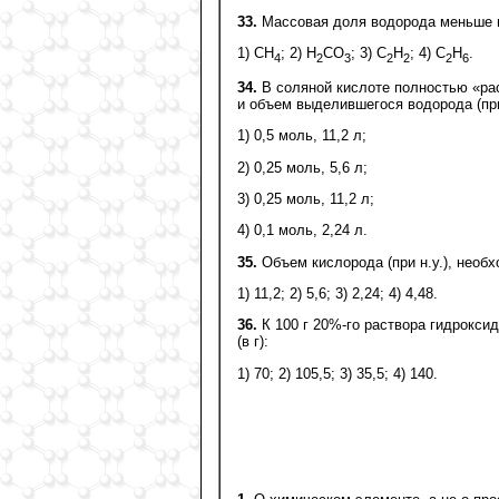
33.
Массовая доля водорода меньше в
1) СН
; 2) Н
СО
; 3) С
Н
; 4) С
H
.
4
2
3
2
2
2
6
34.
В cоляной кислоте полностью «рас
и объем выделившегося водорода (при
1) 0,5 моль, 11,2 л;
2) 0,25 моль, 5,6 л;
3) 0,25 моль, 11,2 л;
4) 0,1 моль, 2,24 л.
35.
Объем кислорода (при н.у.), необх
1) 11,2; 2) 5,6; 3) 2,24; 4) 4,48.
36.
К 100 г 20%-го раствора гидрокси
(в г):
1) 70; 2) 105,5; 3) 35,5; 4) 140.