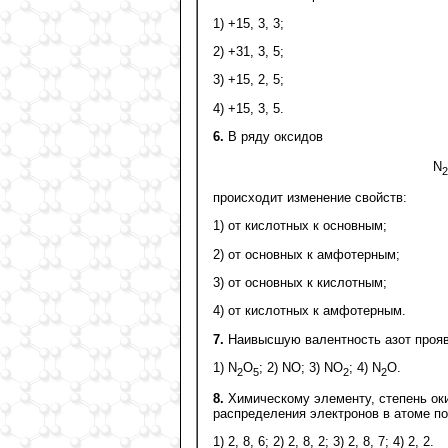
1) +15, 3, 3;
2) +31, 3, 5;
3) +15, 2, 5;
4) +15, 3, 5.
6.
В ряду оксидов
N
2
происходит изменение свойств:
1) от кислотных к основным;
2) от основных к амфотерным;
3) от основных к кислотным;
4) от кислотных к амфотерным.
7.
Наивысшую валентность азот прояв
1) N
O
; 2) NO; 3) NO
; 4) N
O.
2
5
2
2
8.
Химическому элементу, степень оки
распределения электронов в атоме по
1) 2, 8, 6; 2) 2, 8, 2; 3) 2, 8, 7; 4) 2, 2.