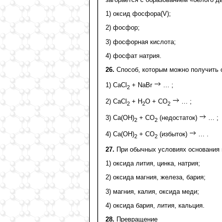
1) оксид фосфора(V);
2) фосфор;
3) фосфорная кислота;
4) фосфат натрия.
26.
Способ, которым можно получить о
1) CaCl
+ NaBr
… ;
2
2) CaCl
+ H
O + CO
… ;
2
2
2
3) Ca(OH)
+ CO
(недостаток)
… ;
2
2
4) Ca(OH)
+ CO
(избыток)
… .
2
2
27.
При обычных условиях основания 
1) оксида лития, цинка, натрия;
2) оксида магния, железа, бария;
3) магния, калия, оксида меди;
4) оксида бария, лития, кальция.
28.
Превращение