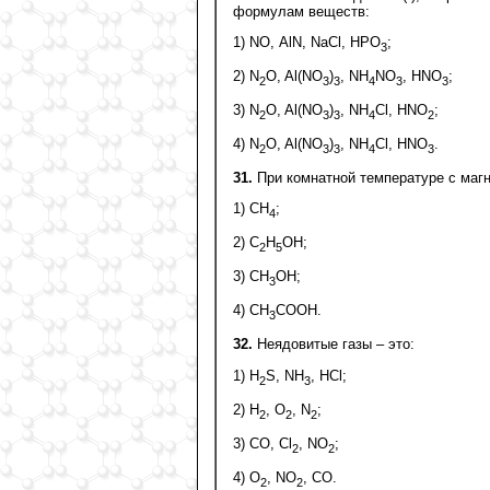
формулам веществ:
1) NО, АlN, NaCl, HPO
;
3
2) N
O, Al(NO
)
, NH
NO
, НNO
;
2
3
3
4
3
3
3) N
O, Al(NO
)
, NH
Cl, НNO
;
2
3
3
4
2
4) N
O, Al(NO
)
, NH
Cl, НNO
.
2
3
3
4
3
31.
При комнатной температуре с магн
1) СН
;
4
2) C
H
OH;
2
5
3) CH
OH;
3
4) CH
COOH.
3
32.
Неядовитые газы – это:
1) H
S, NH
, HCl;
2
3
2) H
, O
, N
;
2
2
2
3) CO, Cl
, NO
;
2
2
4) O
, NO
, CO.
2
2