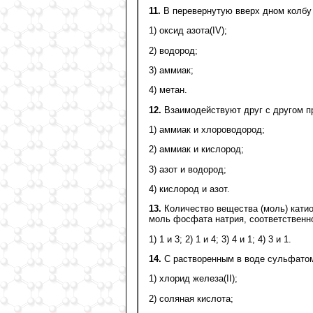
11.
В перевернутую вверх дном колбу 
1) оксид азота(IV);
2) водород;
3) аммиак;
4) метан.
12.
Взаимодействуют друг с другом п
1) аммиак и хлороводород;
2) аммиак и кислород;
3) азот и водород;
4) кислород и азот.
13.
Количество вещества (моль) катио
моль фосфата натрия, соответственно
1) 1 и 3; 2) 1 и 4; 3) 4 и 1; 4) 3 и 1.
14.
С растворенным в воде сульфатом 
1) хлорид железа(II);
2) соляная кислота;