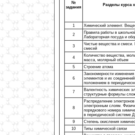
№
Разделы курса 
задания
1
Химический элемент. Веще
Правила работы в школьной
2
Лабораторная посуда и об
Чистые вещества и смеси.
3
смесей
Количество вещества, мол
4
масса, молярный объем
5
Строение атома
Закономерности изменения
6
элементов и их соединений 
положением в периодическ
Валентность химических э
7
структурные формулы сло
Распределение электронов
электронным слоям. Физич
8
порядкового номера химиче
в периодической системе 
9
Степень окисления химиче
10
Типы химической связи