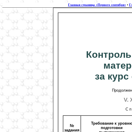
Главная страница «Первого сентября»
•
Г
Контроль
матер
за кур
Продолжени
V.
С п
Требование к уровн
№
подготовки
задания