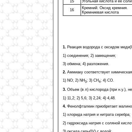
15
Угольная кислота и ее соли
Кремний. Оксид кремния.
16
Кремниевая кислота
1.
Реакция водорода с оксидом меди(II
1) соединения; 2) замещения;
3) обмена; 4) разложения.
2.
Аммиаку соответствует химическа
1) NO; 2) NH
; 3) CH
; 4) CO.
3
4
3.
Объем (в л) кислорода (при н.у.), 
1) 11,2; 2) 5,6; 3) 2,24; 4) 4,48.
4.
Фенолфталеин приобретает малинов
1) хлорида натрия и нитрата серебра;
2) гидроксида натрия с соляной кисло
3) оксида серы(IV) с водой;