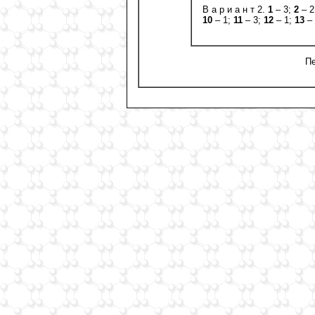
В а р и а н т 2.
1
– 3;
2
– 2
10
– 1;
11
– 3;
12
– 1;
13
– 
Пе