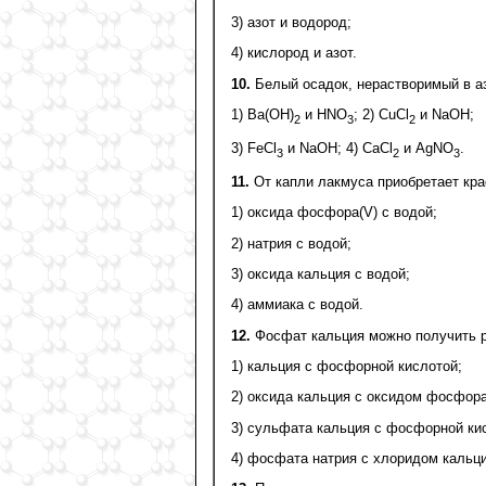
3) азот и водород;
4) кислород и азот.
10.
Белый осадок, нерастворимый в аз
1) Ва(ОН)
и HNО
; 2) СuCl
и NaOH;
2
3
2
3) FeCl
и NаОН; 4) СаСl
и AgNO
.
3
2
3
11.
От капли лакмуса приобретает кра
1) оксида фосфора(V) с водой;
2) натрия с водой;
3) оксида кальция с водой;
4) аммиака с водой.
12.
Фосфат кальция можно получить р
1) кальция с фосфорной кислотой;
2) оксида кальция с оксидом фосфора
3) сульфата кальция с фосфорной ки
4) фосфата натрия с хлоридом кальци