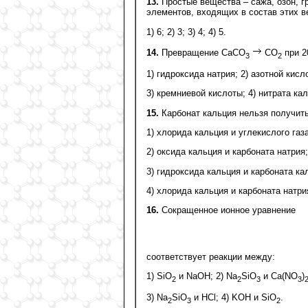
13.
Простые вещества – сажа, озон, г
элементов, входящих в состав этих в
1) 6; 2) 3; 3) 4; 4) 5.
14.
Превращение СаСО
СО
при 2
3
2
1) гидроксида натрия; 2) азотной кисл
3) кремниевой кислоты; 4) нитрата кал
15.
Карбонат кальция нельзя получить
1) хлорида кальция и углекислого газа
2) оксида кальция и карбоната натрия;
3) гидроксида кальция и карбоната ка
4) хлорида кальция и карбоната натри
16.
Сокращенное ионное уравнение
соответствует реакции между:
1) SiО
и NaОH; 2) Na
SiO
и Ca(NO
)
2
2
3
3
3) Na
SiO
и HCl; 4) KOH и SiO
.
2
3
2