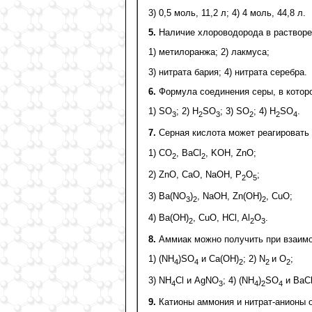
3) 0,5 моль, 11,2 л; 4) 4 моль, 44,8 л.
5.
Наличие хлороводорода в растворе
1) метилоранжа; 2) лакмуса;
3) нитрата бария; 4) нитрата серебра.
6.
Формула соединения серы, в котор
1) SО
; 2) H
SO
; 3) SO
; 4) H
SO
.
3
2
3
2
2
4
7.
Серная кислота может реагировать
1) СО
, ВаCl
, KОН, ZnO;
2
2
2) ZnО, СаО, NaOH, Р
О
;
2
5
3) Ва(NO
)
, NaOH, Zn(ОH)
, СuО;
3
2
2
4) Ва(ОН)
, СuО, НCl, Al
О
.
2
2
3
8.
Аммиак можно получить при взаимо
1) (NH
)SO
и Са(ОН)
; 2) N
и О
;
4
4
2
2
2
3) NH
Cl и AgNО
; 4) (NH
)
SO
и BаC
4
3
4
2
4
9.
Катионы аммония и нитрат-анионы 