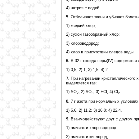
4) натрия с водой.
5.
Отбеливает ткани и убивает болезн
1) жидкий хлор;
2) сухой газообразный хлор;
3) хлороводород;
4) хлор в присутствии следов воды.
6.
В 32 г оксида серы(IV) содержится 
1) 0,5; 2) 1; 3) 1,5; 4) 2.
7.
При нагревании кристаллического х
выделяется газ:
1) SO
; 2) SO
; 3) HCl; 4) Cl
.
2
3
2
8.
7 г азота при нормальных условиях
1) 5,6; 2) 11,2; 3) 16,8; 4) 22,4.
9.
Взаимодействуют друг с другом пр
1) аммиак и хлороводород;
2) аммиак и кислород;