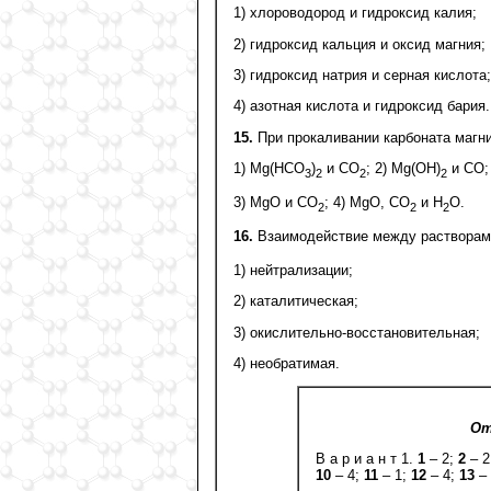
1) хлороводород и гидроксид калия;
2) гидроксид кальция и оксид магния;
3) гидроксид натрия и серная кислота;
4) азотная кислота и гидроксид бария.
15.
При прокаливании карбоната магни
1) Mg(HCO
)
и СО
; 2) Mg(OH)
и СО;
3
2
2
2
3) MgO и CО
; 4) MgO, CO
и H
O.
2
2
2
16.
Взаимодействие между растворам
1) нейтрализации;
2) каталитическая;
3) окислительно-восстановительная;
4) необратимая.
От
В а р и а н т 1.
1
– 2;
2
– 2
10
– 4;
11
– 1;
12
– 4;
13
– 