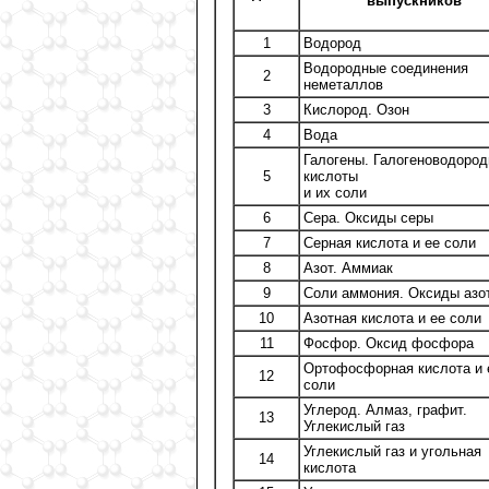
выпускников
1
Водород
Водородные соединения
2
неметаллов
3
Кислород. Озон
4
Вода
Галогены. Галогеноводоро
5
кислоты
и их соли
6
Сера. Оксиды серы
7
Серная кислота и ее соли
8
Азот. Аммиак
9
Соли аммония. Оксиды азо
10
Азотная кислота и ее соли
11
Фосфор. Оксид фосфора
Ортофосфорная кислота и 
12
соли
Углерод. Алмаз, графит.
13
Углекислый газ
Углекислый газ и угольная
14
кислота