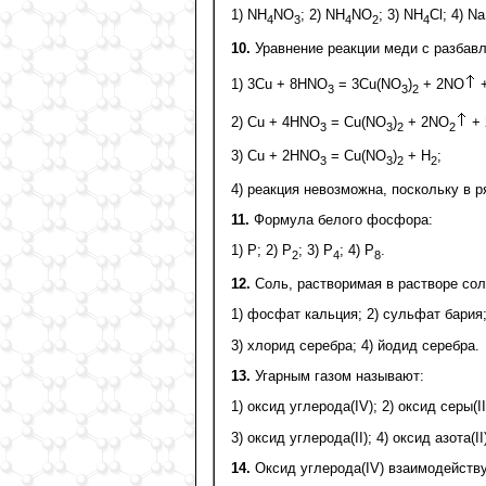
1) NH
NO
; 2) NH
NO
; 3) NH
Cl; 4) N
4
3
4
2
4
10.
Уравнение реакции меди с разбавл
1) 3Сu + 8НNО
= 3Сu(NO
)
+ 2NO
+
3
3
2
2) Сu + 4НNО
= Сu(NO
)
+ 2NO
+ 
3
3
2
2
3) Сu + 2НNО
= Сu(NO
)
+ Н
;
3
3
2
2
4) реакция невозможна, поскольку в 
11.
Формула белого фосфора:
1) Р; 2) Р
; 3) Р
; 4) Р
.
2
4
8
12.
Соль, растворимая в растворе сол
1) фосфат кальция; 2) сульфат бария
3) хлорид серебра; 4) йодид серебра.
13.
Угарным газом называют:
1) оксид углерода(IV); 2) оксид серы(II
3) оксид углерода(II); 4) оксид азота(II
14.
Оксид углерода(IV) взаимодейству