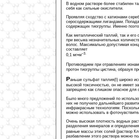
В водном растворе более стабилен талл
себя как сильные окислители.
Проявляя сходство с катионами сереб
серосодержащими лигандами. Попадая
содержащих тиогруппы. Именно поэто
Как металлический таллий, так и его
при весьма незначительных количест
волос. Максимально допустимая конц
составляет
–3.
0,1 мг•м
Противоядием при отравлениях ионам
протон тиогруппы цистина, образуя пр
Р
аньше сульфат таллия(I) широко и
высокой токсичностью, он не имеет з
запрещено как слишком опасное для 
Было много предложений по использо
них не получило дальнейшего развити
инфракрасным технологиям. Поскольку
можно использовать в фоточувствите
Очень высокая плотность водных рас
разделения минералов и определения
равные массы этих солей (раствор Кле
разбавлении этого раствора можно п