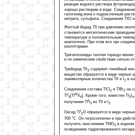
реакции водного раствора фтороводор
хорошо растворим в воде. Соединения
галогенид-иона к подкисленным раств
нитрата, сульфата. Соединения TlCl 
Желтый йодид TlI при давлении около
становится металлическим проводник
температуре и положительным темпер
аналогично. При этом все три соеди
изоляторами.
Тригалогениды таллия гораздо менее 
и по химическим свойствам сильно от
Трийодид TlI
содержит линейный ион 
3
вещество образуется в виде черных 
эквимолярные количества TlI и I
в ко
2
Соединения состава TlCl
и TlBr
на с
2
2
I
III
Tl
[Tl
X
]. Кроме того, известен Tl
I
3
6
3
4
I
получении Tl
I
из TlI и I
.
3
2
I
Оксид Tl
O образуется в виде черных
2
700 °С. Он гигроскопичен и при дейст
получить окислением TlNO
в водном
3
осаждением гидратированного оксида 