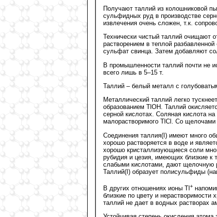
Получают таллий из колошниковой пы
сульфидных руд в производстве серно
извлечения очень сложен, т.к. сопр
Технически чистый таллий очищают о
растворением в теплой разбавленной
сульфат свинца. Затем добавляют со
В промышленности таллий почти не ис
всего лишь в 5–15 т.
Таллий – белый металл с голубоватым 
Металлический таллий легко тускнее
образованием TlOH. Таллий окисляетс
серной кислотах. Соляная кислота на
малорастворимого TlCl. Со щелочами 
Соединения таллия(I) имеют много о
хорошо растворяется в воде и являет
хорошо кристаллизующиеся соли мног
рубидия и цезия, имеющих близкие к 
слабыми кислотами, дают щелочную р
Таллий(I) образует полисульфиды (на
+
В других отношениях ионы Tl
напомин
близкие по цвету и нерастворимости 
таллий не дает в водных растворах а
Устойчивая степень окисления атома 