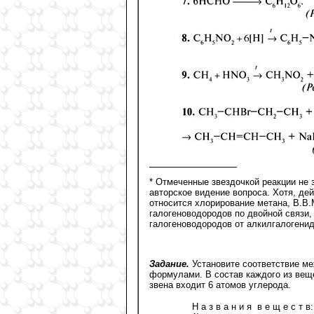
*
Отмеченные звездочкой реакции не з
авторское видение вопроса. Хотя, де
относится хлорирование метана, В.В
галогеноводородов по двойной связи,
галогеноводородов от алкилгалогени
Задание.
Установите соответствие ме
формулами. В состав каждого из веще
звена входит 6 атомов углерода.
Н а з в а н и я в е щ е с т в: