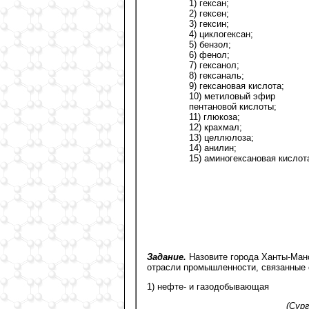
1) гексан;
2) гексен;
3) гексин;
4) циклогексан;
5) бензол;
6) фенол;
7) гексанол;
8) гексаналь;
9) гексановая кислота;
10) метиловый эфир
пентановой кислоты;
11) глюкоза;
12) крахмал;
13) целлюлоза;
14) анилин;
15) аминогексановая кислот
Задание.
Назовите города Ханты-Ман
отрасли промышленности, связанные 
1) нефте- и газодобывающая
(Сур