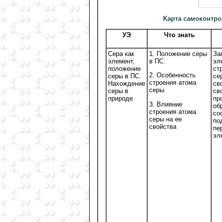
Kарта самоконтро
УЭ
Что знать
Сера как
1. Положение серы
За
элемент,
в ПС.
эл
положение
ст
2. Особенность
серы в ПС.
се
строения атома
Нахождение
св
серы.
серы в
св
природе
пр
3. Влияние
об
строения атома
со
серы на ее
по
свойства
пе
эл