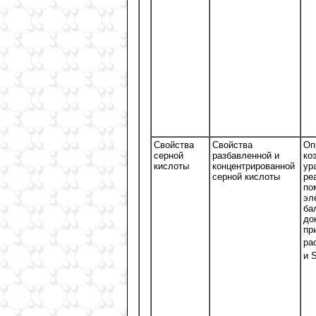
Свойства
Свойства
Оп
серной
разбавленной и
ко
кислоты
концентрированной
ур
серной кислоты
ре
по
эл
ба
до
пр
ра
и 