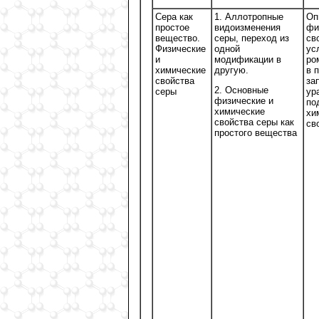
Сера как
1. Аллотропные
Оп
простое
видоизменения
фи
вещество.
серы, переход из
св
Физические
одной
ус
и
модификации в
ро
химические
другую.
в 
свойства
за
2. Основные
серы
ур
физические и
по
химические
хи
свойства серы как
св
простого вещества