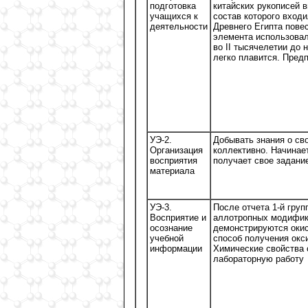
подготовка
китайских рукописей в
учащихся к
состав которого вход
деятельности
Древнего Египта повес
элемента использовал
во II тысячелетии до 
легко плавится. Пред
УЭ-2.
Добывать знания о св
Организация
коллективно. Начинает
восприятия
получает свое задани
материала
УЭ-3.
После отчета 1-й гру
Восприятие и
аллотропных модифика
осознание
демонстрируются окис
учебной
способ получения окси
информации
Химические свойства 
лабораторную работу