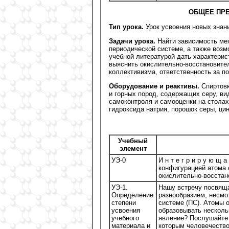
ОБЩЕЕ ПРЕ
Тип урока.
Урок усвоения новых знан
Задачи урока.
Найти зависимость ме
периодической системе, а также воз
учебной литературой дать характерис
выяснить окислительно-восстановите
коллективизма, ответственность за п
Оборудование и реактивы.
Спиртовк
и горных пород, содержащих серу, ви
самоконтроля и самооценки на столах
гидроксида натрия, порошок серы, ци
Учебный
элемент
УЭ-0
И н т е г р и р у ю щ
конфигурацией атома 
окислительно-восстан
УЭ-1.
Нашу встречу посвящ
Определение
разнообразием, несмо
степени
системе (ПС). Атомы 
усвоения
образовывать несколь
учебного
явление? Послушайте 
материала и
которым человечество