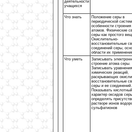
деятельности
учащихся
Что знать
Положение серы в
периодической систем
особенности строения
атомов. Физические с
серы как простого вещ
Окислительно-
восстановительные св
соединений серы, осн
области их применени
Что уметь
Записывать электрон
строение атома серы.
Записывать уравнени
химических реакций,
раскрывающих окисли
восстановительные св
серы и ее соединений.
Показывать кислотны
характер оксидов сер
определять присутств
растворе ионов водор
сульфатионов