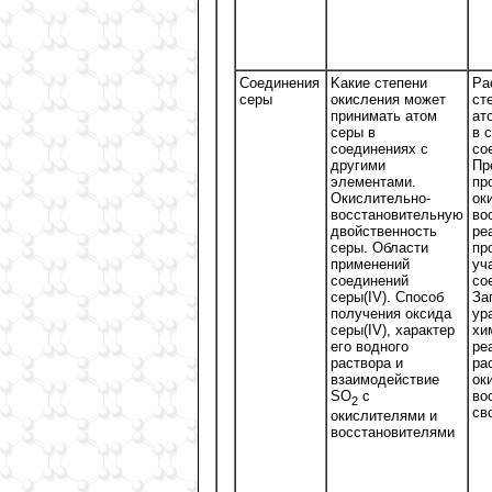
Соединения
Kакие степени
Ра
серы
окисления может
ст
принимать атом
ат
серы в
в 
соединениях с
со
другими
Пр
элементами.
пр
Окислительно-
ок
восстановительную
во
двойственность
ре
серы. Области
пр
применений
уч
соединений
со
серы(IV). Способ
За
получения оксида
ур
серы(IV), характер
хи
его водного
ре
раствора и
ра
взаимодействие
ок
SO
c
во
2
св
окислителями и
восстановителями