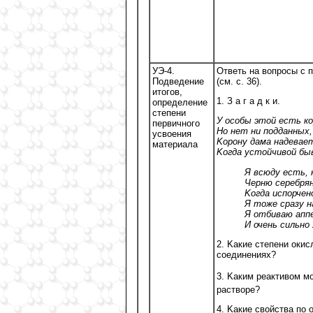
УЭ-4.
Ответь на вопросы с 
Подведение
(см. с. 36).
итогов,
1. З а г а д к и.
определение
степени
У особы этой есть ко
первичного
Но нет ни подданных,
усвоения
Kорону дама надевае
материала
Kогда устойчивой бы
Я всюду есть, 
Черню серебрян
Kогда испорчен
Я тоже сразу н
Я отбиваю ап
И очень сильно
2. Kакие степени оки
соединениях?
3. Kаким реактивом м
растворе?
4. Kакие свойства по