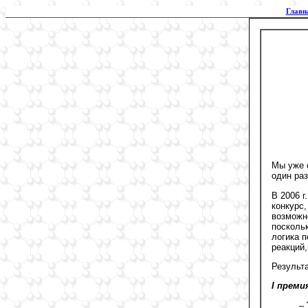
Главн
Мы уже с
один раз
В 2006 г
конкурс,
возможно
посколь
логика 
реакций,
Результа
I преми
–