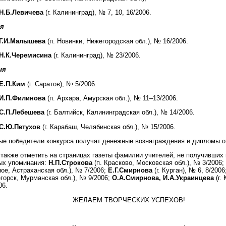
Н.Б.Левичева
(г. Калининград), № 7, 10, 16/2006.
ия
Г.И.Малышева
(п. Новинки, Нижегородская обл.), № 16/2006.
Н.К.Черемисина
(г. Калининград), № 23/2006.
ия
Е.П.Ким
(г. Саратов), № 5/2006.
И.П.Филинова
(п. Архара, Амурская обл.), № 11–13/2006.
С.П.Лебешева
(г. Балтийск, Калининградская обл.), № 14/2006.
С.Ю.Петухов
(г. Карабаш, Челябинская обл.), № 15/2006.
ые победители конкурса получат денежные вознаграждения и дипломы о
 также отметить на страницах газеты фамилии учителей, не получивших 
ых упоминания:
Н.П.Строкова
(п. Красково, Московская обл.), № 3/2006;
ное, Астраханская обл.), № 7/2006;
Е.Г.Смирнова
(г. Курган), № 6, 8/2006
егорск, Мурманская обл.), № 9/2006;
О.А.Смирнова, И.А.Украинцева
(г.
06.
ЖЕЛАЕМ ТВОРЧЕСКИХ УСПЕХОВ!