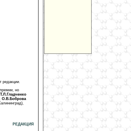
т редакции.
премии, но
Т.Л.Гладченко
;
О.В.Боброва
 Калининград),
РЕДАКЦИЯ