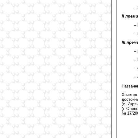
–
II прем
–
–
III прем
–
–
–
–
Названн
Хочется
достойн
(с. Икря
(г. Олен
№ 17/20