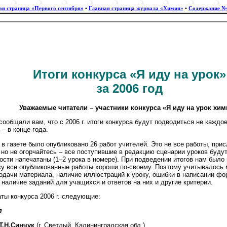
ая страница «Первого сентября»
•
Главная страница журнала «Химия»
•
Содержание №
Итоги конкурса «Я иду на урок»
за 2006 год
Уважаемые читатели – участники конкурса «Я иду на урок хим
ообщали вам, что с 2006 г. итоги конкурса будут подводиться не каждое
 – в конце года.
. в газете было опубликовано 26 работ учителей. Это не все работы, при
 но не огорчайтесь – все поступившие в редакцию сценарии уроков буду
сти напечатаны (1–2 урока в номере). При подведении итогов нам было 
ку все опубликованные работы хороши по-своему. Поэтому учитывалось 
подачи материала, наличие иллюстраций к уроку, ошибки в написании фо
 наличие заданий для учащихся и ответов на них и другие критерии.
ты конкурса 2006 г. следующие:
я
Т.Н.Синчук
(г. Светлый, Калининградская обл.),