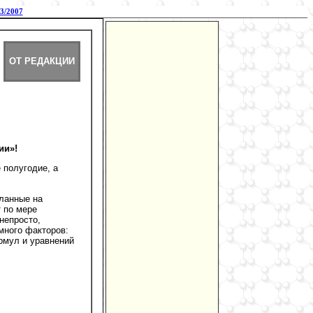
3/2007
ОТ РЕДАКЦИИ
ии»!
 полугодие, а
сланные на
т по мере
непросто,
много факторов:
рмул и уравнений