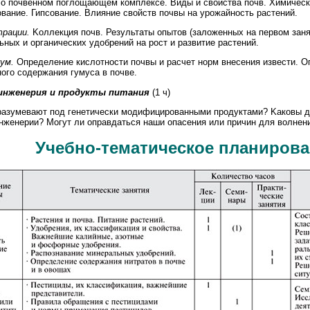
 о почвенном поглощающем комплексе. Виды и свойства почв. Химическ
вание. Гипсование. Влияние свойств почвы на урожайность растений.
рации.
Kоллекция почв. Результаты опытов (заложенных на первом заня
ных и органических удобрений на рост и развитие растений.
ум.
Определение кислотности почвы и расчет норм внесения извести. 
ого содержания гумуса в почве.
 инженерия и продукты питания
(1 ч)
разумевают под генетически модифицированными продуктами? Kаковы д
инженерии? Могут ли оправдаться наши опасения или причин для волнен
Учебно-тематическое планиров