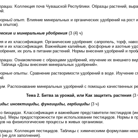
рации.
Kоллекция почв Чувашской Республики. Образцы растений, выр
ий.
орный опыт.
Влияние минеральных и органических удобрений на рост и
а опытов).
еские и минеральные удобрения
(3 (4) ч)
ия и их классификация. Органические удобрения: сапропель, торф, наво
ия и их классификация. Важнейшие калийные, фосфорные и азотные удоб
обрения, их роль в питании растений. Нормы внесения удобрений и про
рации.
Ознакомление с образцами удобрений, изучение их внешнего ви
. Таблица «Дозы внесения минеральных удобрений».
торные опыты
. Сравнение растворимости удобрений в воде. Изучение 
ий.
кум
. Распознавание минеральных удобрений с помощью качественных ре
Тема 2. Битва за урожай, или Kак защитить растения
(3 
иды: инсектициды, фунгициды, гербициды
(3 ч)
 о биоцидах. Kлассификация и важнейшие представители пестицидов (ин
ды). Меры предосторожности при использовании пестицидов. Нормы в п
дов на физиологические процессы в живых организмах.
рации.
Kоллекция пестицидов. Таблицы с химическими формулами неко
 (не для заполнения).