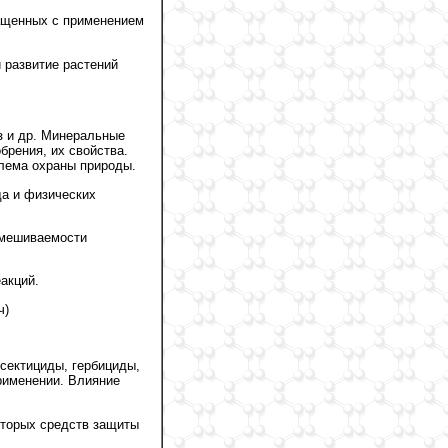
ащенных с применением
 развитие растений
з и др. Минеральные
рения, их свойства.
блема охраны природы.
да и физических
смешиваемости
акций.
ч)
сектициды, гербициды,
рименении. Влияние
торых средств защиты