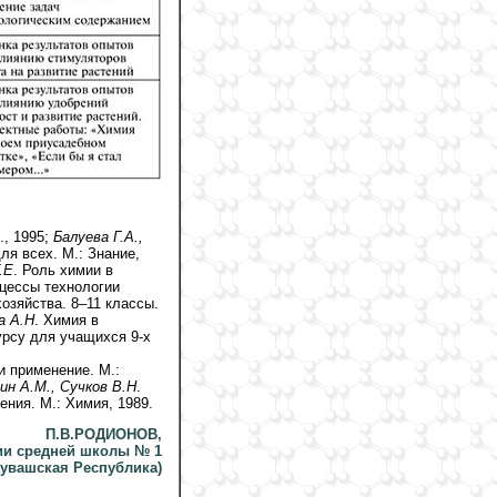
., 1995;
Балуева Г.А.,
ля всех. М.: Знание,
.Е
. Роль химии в
цессы технологии
хозяйства. 8–11 классы.
а А.Н
. Химия в
урсу для учащихся 9-х
и применение. М.:
ин А.М., Сучков В.Н
.
ния. М.: Химия, 1989.
П.В.РОДИОНОВ,
ии средней школы № 1
Чувашская Республика)