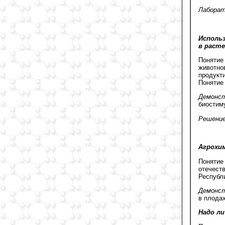
Лаборат
Исполь
в раст
Понятие
животно
продукт
Понятие
Демонст
биостиму
Решение
Агрохим
Понятие
отечест
Республ
Демонст
в плода
Надо ли