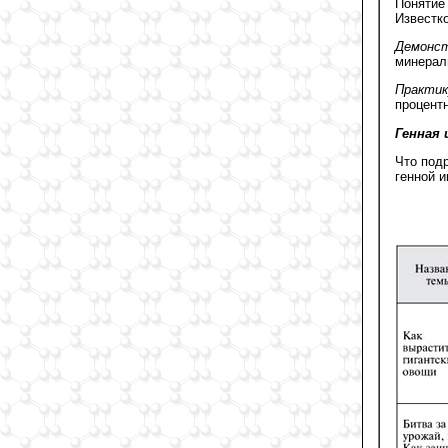
Понятие
Известко
Демонст
минераль
Практик
процентн
Генная
Что под
генной 