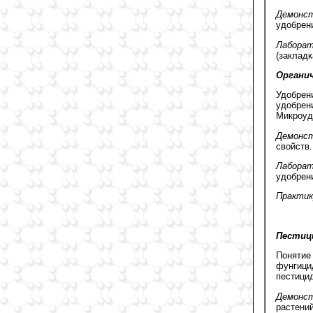
Демонст
удобрен
Лаборат
(закладк
Органич
Удобрен
удобрен
Микроуд
Демонст
свойств
Лабора
удобрен
Практи
Пестиц
Понятие
фунгици
пестици
Демонст
растений