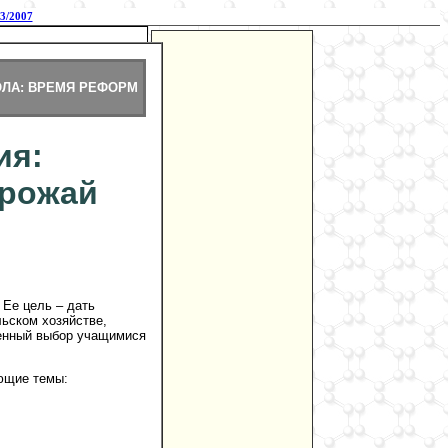
3/2007
ЛА: ВРЕМЯ РЕФОРМ
ия:
урожай
 Ее цель – дать
ьском хозяйстве,
венный выбор учащимися
ующие темы: