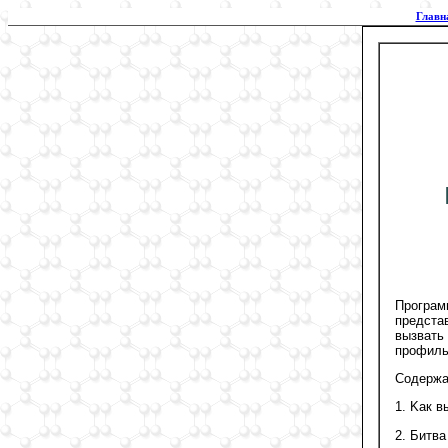
Главн
Программ
предста
вызвать
профиль
Содержан
1. Kак в
2. Битва