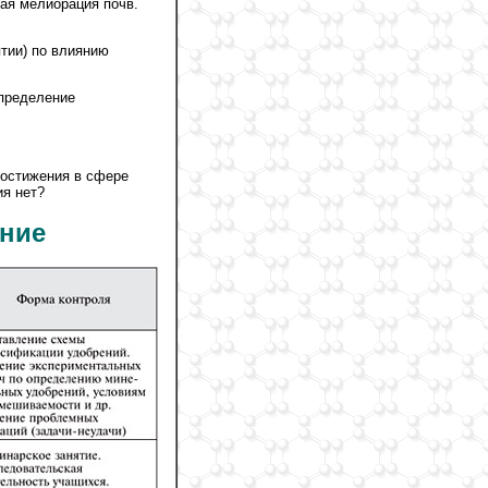
ая мелиорация почв.
тии) по влиянию
Определение
остижения в сфере
ия нет?
ание