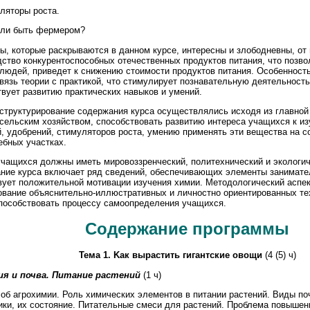
ляторы роста.
о ли быть фермером?
ы, которые раскрываются в данном курсе, интересны и злободневны, от 
дство конкурентоспособных отечественных продуктов питания, что позво
 людей, приведет к снижению стоимости продуктов питания. Особенност
вязь теории с практикой, что стимулирует познавательную деятельност
твует развитию практических навыков и умений.
 структурирование содержания курса осуществлялись исходя из главной 
 сельским хозяйством, способствовать развитию интереса учащихся к и
й, удобрений, стимуляторов роста, умению применять эти вещества на 
ебных участках.
учащихся должны иметь мировоззренческий, политехнический и экологич
ние курса включает ряд сведений, обеспечивающих элементы занимател
вует положительной мотивации изучения химии. Методологический аспе
ование объяснительно-иллюстративных и личностно ориентированных т
пособствовать процессу самоопределения учащихся.
Содержание программы
Тема 1. Kак вырастить гигантские овощи
(4 (5) ч)
я и почва. Питание растений
(1 ч)
 об агрохимии. Роль химических элементов в питании растений. Виды п
ики, их состояние. Питательные смеси для растений. Проблема повышен