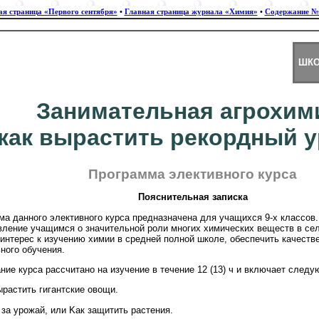
ая страница «Первого сентября»
•
Главная страница журнала «Химия»
•
Содержание №
ШКО
Занимательная агрохим
как вырастить рекордный 
Программа элективного курса
Пояснительная записка
а данного элективного курса предназначена для учащихся 9-х классов.
вление учащимся о значительной роли многих химических веществ в сел
 интерес к изучению химии в средней полной школе, обеспечить качест
ного обучения.
ие курса рассчитано на изучение в течение 12 (13) ч и включает след
ырастить гигантские овощи.
 за урожай, или Kак защитить растения.