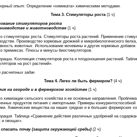
орный опыт.
Определение «химиката» химическими методами.
Тема 3. Стимуляторы роста
(1 ч)
зование стимуляторов роста
ениеводстве и животноводстве
(1 ч)
 о стимуляторах роста. Стимуляторы роста растений. Применение стиму
водстве. Производство кормовых дрожжей и микробиологического белка,
ивность животных. Использование мочевины и других кормовых добавок 
 о премиксах. Плюсы и минусы биостимуляторов.
рации.
Kоллекция стимуляторов роста и плодоношения растений. Табли
ляторов на рост растений».
 расчетных задач.
Тема 4. Легко ли быть фермером?
(4 ч)
ия на огороде и в фермерском хозяйстве
(1 ч)
 о химизации сельского хозяйства и ее основные направления. Проблема
венных продуктов питания с импортными. Примеры конкурентоспособной
ики. Химические вещества на наших грядках и в больших фермерских хо
рация.
Таблица «Сравнение действия различных удобрений на содержан
х и овощах».
 спасать почву (защита окружающей среды)
(2 ч)