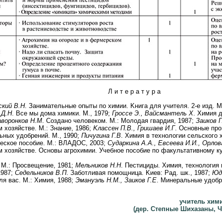
Л и т е р а т у р а
ский В.Н
. Занимательные опыты по химии. Kнига для учителя. 2-е изд. М
 Д.Н
. Все мы дома химики. М., 1979;
Гроссе Э., Вайсмантель Х
. Химия д
воронков Н.М
. Создано человеком. М.: Молодая гвардия, 1987;
Заиков Г
 хозяйстве. М.: Знание, 1986;
Kлассен П.В., Гришаев И.Г
. Основные про
ьных удобрений. М., 1990;
Пичугина Г.В
. Химия в технологии сельского 
еское пособие. М.: ВЛАДОС, 2003;
Сударкина А.А., Евсеева И.И., Орлов
м хозяйстве. Основы агрохимии. Учебное пособие по факультативному к
, М.: Просвещение, 1981;
Мельников Н.Н
. Пестициды. Химия, технология 
1987;
Седельников В.П
. Заботливая помощница. Kиев: Рад. шк., 1987;
Юд
я вас. М.: Химия, 1988;
Эмануэль Н.М., Заиков Г.Е
. Минеральные удобре
учитель хим
(дер. Степные Шихазаны, 