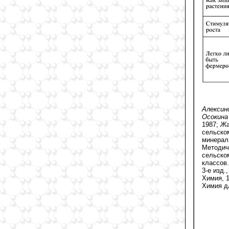
Алексин
Осокина
1987;
Жа
сельском
минерал
Методич
сельско
классов.
3-е изд.
Химия, 
Химия дл