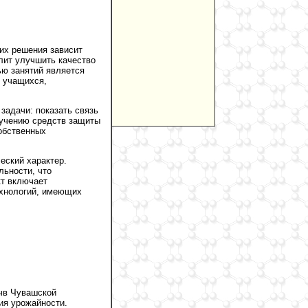
их решения зависит
лит улучшить качество
ью занятий является
ь учащихся,
задачи: показать связь
зучению средств защиты
собственных
еский характер.
ьности, что
кт включает
ехнологий, имеющих
очв Чувашской
ия урожайности.