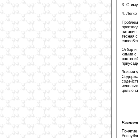
3. Стиму
4. Легк
Проблем
произво
питания
тесная с
способс
Отбор и
химии с
растени
приусад
Знания 
Содержа
содейст
использ
целью с
Растени
Понятие
Республ