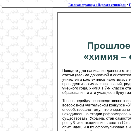
Главная страница «Первого сентября»
•
Г
Прошлое 
«химия – 
Поводом для написания данного матер
статьи (весьма добротной и обстояте
учителей и коллективов наметилась т
пропедевтика химических знаний, редк
учебного года, химия в 7-м классе ст
образования, и эти учащиеся будут з
Теперь перейду непосредственно к св
всесоюзном учительском конкурсе «Уч
способствовало тому, что оперативно
находилась на стадии реформировани
существовать. Украина, став самосто
республики, входившие в состав Союз
опыт, идеи, и я их сформулировал в н