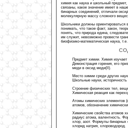
химия как наука и школьный предмет, 
связаны, какое значение имеет в на
бинарных соединений, отличали окси
молекулярную массу сложного вещес
Школьники должны ориентироваться в
понимать, что такое факт, закон, те
понять, что природа едина, следоват
им служит, невозможно провести грани
биофизико-математическая наука, т.е.
СО
Предмет химии. Химия изучает 
Демонстрация горения, его при
меди в оксид меди(II).
Место химии среди других наук
Школьные науки, историчность 
Строение физических тел, веще
Химическая реакция как перехо
Атомы химических элементов (
атомов, обозначение химически
Химические свойства атомов хи
радиус атома, валентность. Фо
хлор, азот. Формулы бинарных 
хлорид натрия, хлороводород.