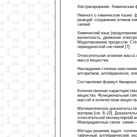
Абстрагирование. Химическая 
Немного о химическом языке: ф
реакций: сохранение атомов хи
связей.
Химический язык (продолжение)
валентность, движение электро
Моделирование процессов. Сте
периодической системой [7].
Относительная атомная масса 
масса вещества.
Нахождение степени окисления
алгоритмов, алгебраически, оп
Составление формул бинарных
Количественная характеристика
вещества. Функциональная свя
массой и количеством веществ
Математическое доказательство
материи [см. 8–10]. Доказател
относительной молекулярной м
Межпредметные связи: химия –
Методы решения задач: логичес
табличный, алгебраический, эк