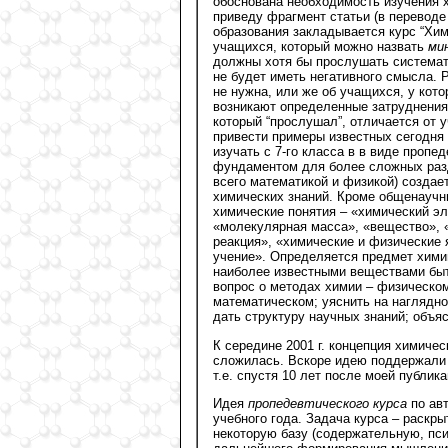
обоснована необходимость изучения х
приведу фрагмент статьи (в переводе 
образования закладывается курс “Хим
учащихся, который можно назвать
ми
должны хотя бы прослушать системати
не будет иметь негативного смысла. 
не нужна, или же об учащихся, у кот
возникают определенные затруднения 
который “прослушал”, отличается от у
привести примеры известных сегодня 
изучать с 7-го класса в в виде пропед
фундаментом для более сложных раз
всего математикой и физикой) созда
химических знаний. Кроме общенаучн
химические понятия – «химический эл
«молекулярная масса», «вещество», 
реакция», «химические и физические
учение». Определяется предмет хими
наиболее известными веществами быт
вопрос о методах химии – физическо
математическом; уяснить на наглядно
дать структуру научных знаний; объяс
К середине 2001 г. концепция химическ
сложилась. Вскоре идею поддержали 
т.е. спустя 10 лет после моей публи
Идея
пропедевтического курса
по авт
учебного года. Задача курса – раскр
некоторую базу (содержательную, пс