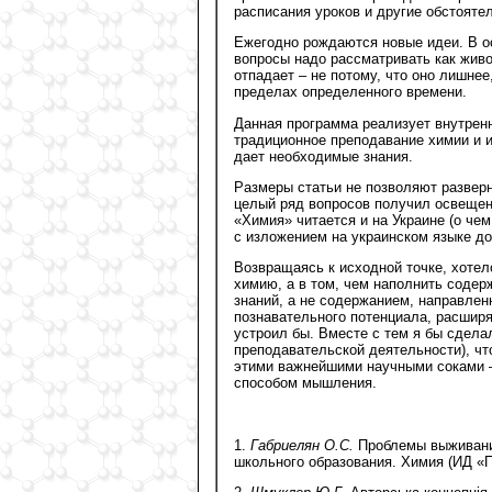
расписания уроков и другие обстояте
Ежегодно рождаются новые идеи. В о
вопросы надо рассматривать как живой
отпадает – не потому, что оно лишнее
пределах определенного времени.
Данная программа реализует внутренн
традиционное преподавание химии и 
дает необходимые знания.
Размеры статьи не позволяют разверн
целый ряд вопросов получил освещен
«Химия» читается и на Украине (о че
с изложением на украинском языке д
Возвращаясь к исходной точке, хотело
химию, а в том, чем наполнить содер
знаний, а не содержанием, направлен
познавательного потенциала, расширя
устроил бы. Вместе с тем я бы сделал
преподавательской деятельности), ч
этими важнейшими научными соками –
способом мышления.
1.
Габриелян О.С.
Проблемы выживания
школьного образования. Химия (ИД «Пе