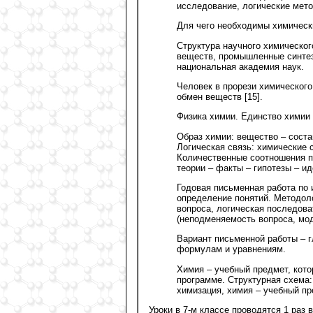
исследование, логические мет
Для чего необходимы химически
Структура научного химического
веществ, промышленные синтез
национальная академия наук.
Человек в прорези химического
обмен веществ [15].
Физика химии. Единство химии 
Образ химии: вещество – соста
Логическая связь: химические 
Количественные соотношения по
теории – факты – гипотезы – и
Годовая письменная работа по
определение понятий. Методол
вопроса, логическая последова
(неподменяемость вопроса, мо
Вариант письменной работы – 
формулам и уравнениям.
Химия – учебный предмет, кото
программе. Структурная схема:
химизация, химия – учебный пр
Уроки в 7-м классе проводятся 1 раз 