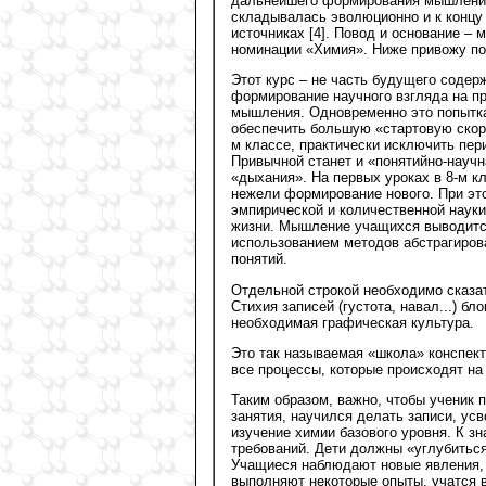
дальнейшего формирования мышления 
складывалась эволюционно и к концу 
источниках [4]. Повод и основание – 
номинации «Химия». Ниже привожу пол
Этот курс – не часть будущего содер
формирование научного взгляда на п
мышления. Одновременно это попытка
обеспечить большую «стартовую скоро
м классе, практически исключить пер
Привычной станет и «понятийно-науч
«дыхания». На первых уроках в 8-м кл
нежели формирование нового. При эт
эмпирической и количественной науки
жизни. Мышление учащихся выводится
использованием методов абстрагиров
понятий.
Отдельной строкой необходимо сказа
Стихия записей (густота, навал...) б
необходимая графическая культура.
Это так называемая «школа» конспек
все процессы, которые происходят на 
Таким образом, важно, чтобы ученик п
занятия, научился делать записи, ус
изучение химии базового уровня. К з
требований. Дети должны «углубитьс
Учащиеся наблюдают новые явления, 
выполняют некоторые опыты, учатся в