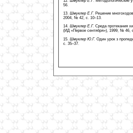
12.
Шмуклер Е.Г
. Методологические у
56.
13.
Шмуклер Е.Г.
Решение многоходов
2004, № 42, с. 10–13.
14.
Шмуклер Е.Г.
Среда протекания хи
(ИД «Первое сентября»), 1999, № 46, с
15.
Шмуклер Ю.Г.
Один урок з пропедев
с. 35–37.