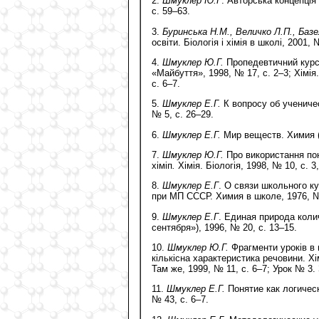
2.
Шмуклер Ю.Г
. Авторська концепцiя
с. 59–63.
3.
Буринська Н.М., Величко Л.П., Базе
освiти. Бiологiя i хiмiя в школi, 2001, 
4.
Шмуклер Ю.Г.
Пропедевтичний курс х
«Майбуття», 1998, № 17, с. 2–3; Хiмiя. 
с. 6–7.
5.
Шмуклер Е.Г.
К вопросу об ученичес
№ 5, с. 26–29.
6.
Шмуклер Е.Г.
Мир веществ. Химия (И
7.
Шмуклер Ю.Г.
Про використання пон
хiмiп
.
Хiмiя. Бiологiя, 1998, № 10, с. 3,
8.
Шмуклер Е.Г
. О связи школьного к
при МП СССР. Химия в школе, 1976, № 
9.
Шмуклер Е.Г
. Единая природа кол
сентября»), 1996, № 20, с. 13–15.
10.
Шмуклер Ю.Г.
Фрагменти урокiв в 
кiлькiсна характеристика речовини. Хiм
Там же, 1999, № 11, с. 6–7; Урок № 3.
11.
Шмуклер Е.Г.
Понятие как логичес
№ 43, с. 6–7.