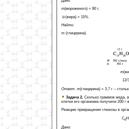
Дано:
m
(мороженого) = 80 г,
(жира) = 15%.
Найти:
m
(глицерина).
m
(жи
12/
Ответ
.
m
(глицерина) = 3,7 г – стол
Задача 2.
Сколько граммов меда, 
клетки его организма получили 200 г 
Реакцию превращения глюкозы в орга
С
Н
6
Дано: