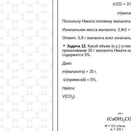
х
/222 = 2/
m
(мала
Поскольку Никита половину малахита 
Изначальная масса малахита: 2,9•2 = 5
Ответ
. 5,8 г малахита взял изначал
Задача 12.
Какой объем (н.у.) угле
прокаливании 20 г малахита Никита 
содержится 5%.
Дано:
m
(малахита) = 20 г,
(примесей) = 5%.
Найти:
V
(CO
).
2