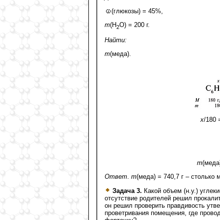
(глюкозы) = 45%,
m
(H
O) = 200 г.
2
Найти:
m
(меда).
х
/180 
m
(меда)
Ответ
.
m
(меда) = 740,7 г – cтолько
Задача 3.
Какой объем (н.у.) углек
отсутствие родителей решил прокалить
он решил проверить правдивость утве
проветривания помещения, где проводи