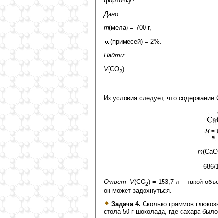
форточку?
Дано:
m
(мела) = 700 г,
(примесей) = 2%.
Найти:
V
(CO
).
2
Из условия следует, что содержание
m
(СаС
686/
Ответ
.
V
(CO
) = 153,7 л – такой об
2
он может задохнуться.
Задача 4.
Сколько граммов глюкозы
стола 50 г шоколада, где сахара был