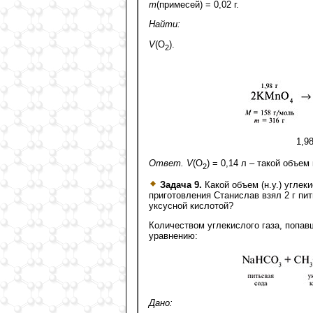
m
(примесей) = 0,02 г.
Найти:
V
(O
).
2
1,9
Ответ. V
(O
) = 0,14 л – такой объе
2
Задача 9.
Какой объем (н.у.) углек
приготовления Станислав взял 2 г пи
уксусной кислотой?
Количеством углекислого газа, попавш
уравнению:
Дано: