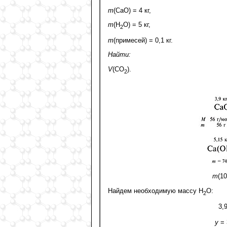
m
(СаО) = 4 кг,
m
(Н
О) = 5 кг,
2
m
(примесей) = 0,1 кг.
Найти:
V
(СО
).
2
m
(10
Найдем необходимую массу Н
О:
2
3,
y
= 