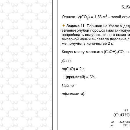
5,15
3
Ответ
.
V
(СО
) = 1,56 м
– такой объ
2
Задача 11.
Побывав на Урале у дед
зелено-голубой порошок (малахитовую
попробовать получить из него оксид м
выпарной чашки вылетела половина с
же получил в количестве 2 г.
Какую массу малахита (СuOH)
CO
вз
2
3
Дано:
m
(СuO) = 2 г,
(примесей) = 5%.
Найти:
m
(малахита).