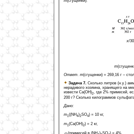
m
(сгущенки).
х
/3
m
(сгущенки
Ответ
.
m
(сгущенки) = 269,16 г – ст
Задача 7.
Сколько литров (н.у.) а
нерадивого хозяина, хранящего на ме
извести Са(ОН)
, где 2% примесей, е
2
200 г? Сколько килограммов сульфата
Дано:
m
((NH
)
SO
) = 10 кг,
1
4
2
4
m
(Са(ОН)
) = 2 кг,
1
2
(примесей в (NH
)
SO
) = 4%,