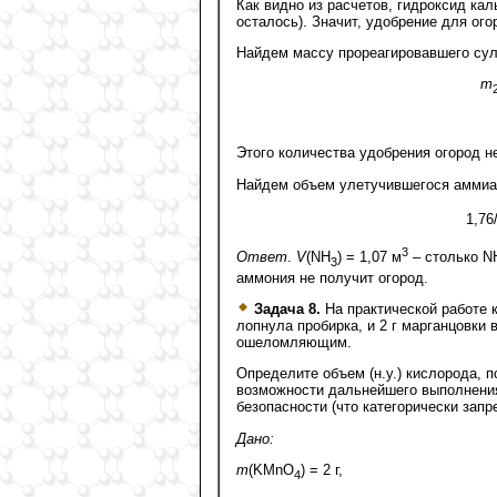
Как видно из расчетов, гидроксид каль
осталось). Значит, удобрение для ого
Найдем массу прореагировавшего су
m
Этого количества удобрения огород не 
Найдем объем улетучившегося аммиа
1,76
3
Ответ
.
V
(NH
) = 1,07 м
– столько N
3
аммония не получит огород.
Задача 8.
На практической работе 
лопнула пробирка, и 2 г марганцовки
ошеломляющим.
Определите объем (н.у.) кислорода, 
возможности дальнейшего выполнения
безопасности (что категорически запр
Дано:
m
(KMnO
) = 2 г,
4