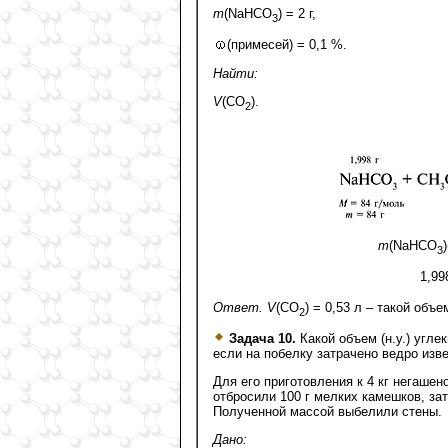
m
(NaHCO
) = 2 г,
3
(примесей) = 0,1 %.
Найти:
V
(СO
).
2
m
(NaHCO
3
1,99
Ответ. V
(СO
) = 0,53 л – такой объ
2
Задача 10.
Какой объем (н.у.) угле
если на побелку затрачено ведро изв
Для его приготовления к 4 кг негашено
отбросили 100 г мелких камешков, за
Полученной массой выбелили стены.
Дано: