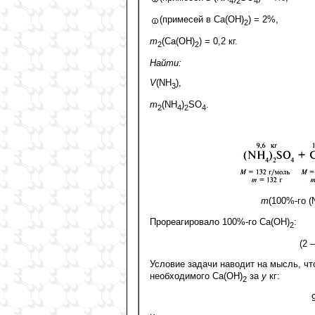
4
2
4
(примесей в Са(ОН)
) = 2%,
2
m
(Са(ОН)
) = 0,2 кг.
2
2
Найти:
V
(NH
),
3
m
(NH
)
SO
.
2
4
2
4
m
(100%-го (
Прореагировало 100%-го Са(ОН)
:
2
(2 
Условие задачи наводит на мысль, чт
необходимого Са(ОН)
за
y
кг:
2