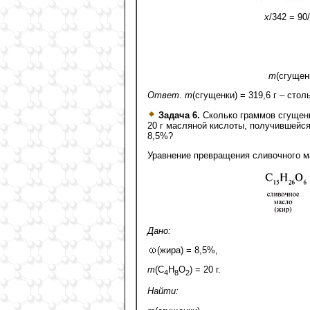
х
/342 = 90
m
(сгущенк
Ответ
.
m
(сгущенки) = 319,6 г – сто
Задача 6.
Сколько граммов сгущенк
20 г масляной кислоты, получившейся
8,5%?
Уравнение превращения сливочного м
Дано:
(жира) = 8,5%,
m
(C
H
O
) = 20 г.
4
8
2
Найти: