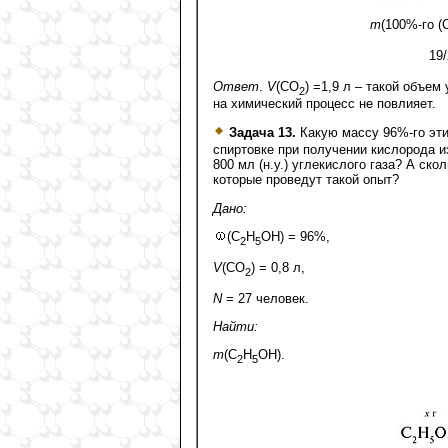
m
(100%-го (
19
Ответ
.
V
(CO
) =1,9 л – такой объем
2
на химический процесс не повлияет.
Задача 13.
Какую массу 96%-го эти
спиртовке при получении кислорода и
800 мл (н.у.) углекислого газа? А ск
которые проведут такой опыт?
Дано:
(С
Н
ОН) = 96%,
2
5
V
(СO
) = 0,8 л,
2
N
= 27 человек.
Найти:
m
(С
Н
ОН).
2
5