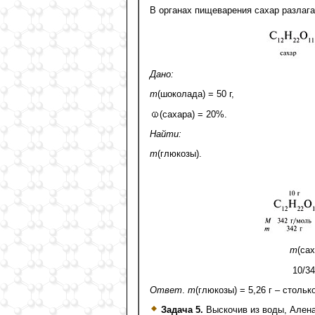
В органах пищеварения сахар разлага
Дано:
m
(шоколада) = 50 г,
(сахара) = 20%.
Найти:
m
(глюкозы).
m
(сах
10/3
Ответ
.
m
(глюкозы) = 5,26 г – стольк
Задача 5.
Выскочив из воды, Алена