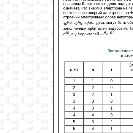
правилом Клечковского девятнадцатый
означает, что энергия электрона на 4
s
соотношение энергий электронов на 4
строении электронных слоев некотор
Рd,
Аg,
Gd,
Au, могут быть о
46
47
64
79
заполненных орбиталей подуровня. Та
10
7
14
d
, а у
f
-орбиталей –
f
и
f
.
Заполнение 
в ато
Э
n + l
n
l
1
1
0
2
2
0
3
2
1
3
3
0
4
3
1
4
4
0
5
3
2
5
4
1