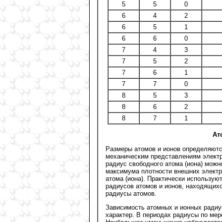
5
5
0
6
4
2
6
5
1
6
6
0
7
4
3
7
5
2
7
6
1
7
7
0
8
5
3
8
6
2
8
7
1
Ат
Размеры атомов и ионов определяются
механическим представлениям электр
радиус свободного атома (иона) можн
максимума плотности внешних электр
атома (иона). Практически использу
радиусов атомов и ионов, находящих
радиусы атомов.
Зависимость атомных и ионных радиу
характер. В периодах радиусы по ме