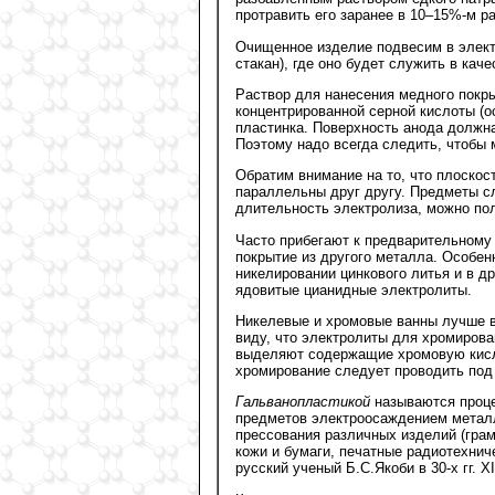
протравить его заранее в 10–15%-м р
Очищенное изделие подвесим в элект
стакан), где оно будет служить в каче
Раствор для нанесения медного покры
концентрированной серной кислоты (о
пластинка. Поверхность анода должн
Поэтому надо всегда следить, чтобы м
Обратим внимание на то, что плоско
параллельны друг другу. Предметы с
длительность электролиза, можно по
Часто прибегают к предварительному 
покрытие из другого металла. Особен
никелировании цинкового литья и в д
ядовитые цианидные электролиты.
Никелевые и хромовые ванны лучше вс
виду, что электролиты для хромирова
выделяют содержащие хромовую кисло
хромирование следует проводить под 
Гальванопластикой
называются проце
предметов электроосаждением металл
прессования различных изделий (грам
кожи и бумаги, печатные радиотехнич
русский ученый Б.С.Якоби в 30-х гг. XI