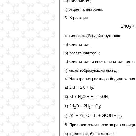
в) окисляется;
г) отдает электроны.
3.
В реакции
2NO
+ 
2
оксид азота(IV) действует как:
а) окислитель;
б) восстановитель;
в) окислитель и восстановитель одно
г) несолеобразующий оксид.
4.
Электролиз раствора йодида калия
а) 2KI = 2K + I
;
2
б) KI + H
O = HI + KOH;
2
в) 2H
O = 2H
+ О
;
2
2
2
г) 2KI + 2H
O = I
+ 2KOH + Н
.
2
2
2
5.
При электролизе раствора хлорида 
а) щелочная; б) кислотная;