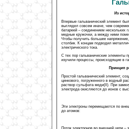
Галь
Из исто
Впервые гальванический элемент был
выглядел совсем иначе, чем современ
батареей – соединением нескольких 
медные кружочки, а между ними поме
Чтобы получить большее напряжение,
столбик. К концам подводил металлич
электрического тока.
С тех пор гальванические элементы 
изучили процессы, происходящие в г
Принцип р
Простой гальванический элемент, соз
цинкового, погруженного в водный ра
раствор сульфата меди(II). При замк
электрода окисляются до ионов с вы
Эти электроны перемещаются по внеш
до атомов:
Поток электронов во внешней цепи – 