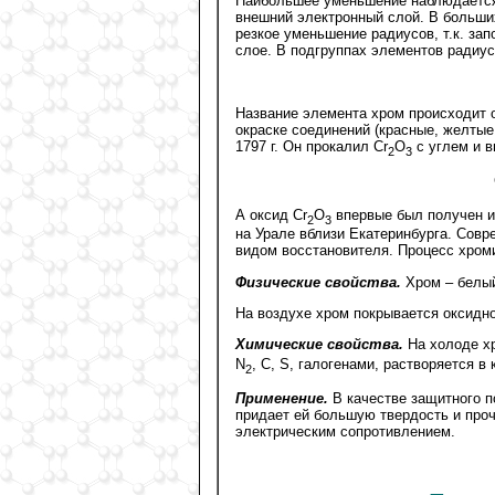
Наибольшее уменьшение наблюдается 
внешний электронный слой. В больши
резкое уменьшение радиусов, т.к. за
слое. В подгруппах элементов радиу
Название элемента хром происходит о
окраске соединений (красные, желтые
1797 г. Он прокалил Сr
O
с углем и в
2
3
А оксид Сr
O
впервые был получен и
2
3
на Урале вблизи Екатеринбурга. Совр
видом восстановителя. Процесс хроми
Физические свойства.
Хром – белы
На воздухе хром покрывается оксидно
Химические свойства.
На холоде х
N
, C, S, галогенами, растворяется в 
2
Применение.
В качестве защитного п
придает ей большую твердость и проч
электрическим сопротивлением.