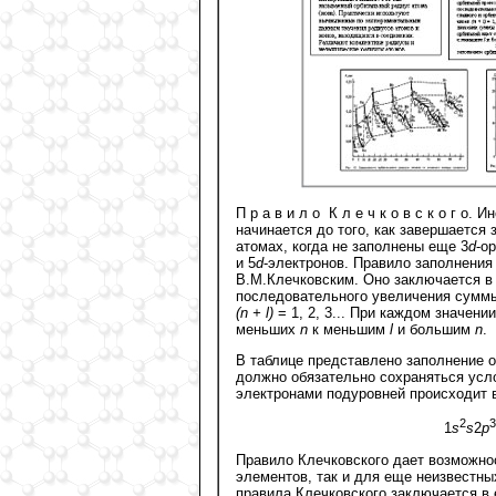
П р а в и л о К л е ч к о в с к о г 
начинается до того, как завершается
атомах, когда не заполнены еще 3
d
-о
и 5
d
-электронов. Правило заполнени
В.М.Клечковским. Оно заключается в 
последовательного увеличения суммы
(n + l)
= 1, 2, 3... При каждом значен
меньших
n
к меньшим
l
и большим
n
.
В таблице представлено заполнение о
должно обязательно сохраняться ус
электронами подуровней происходит 
2
3
1
s
s
2
p
Правило Клечковского дает возможно
элементов, так и для еще неизвестны
правила Клечковского заключается в 