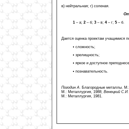
в) нейтральная; г) соленая.
От
1
– а;
2
– б;
3
– в;
4
– г;
5
– б.
Дается оценка проектам учащимися п
• сложность;
• зрелищность;
• яркое и доступное преподнес
• познавательность.
Погодин А
. Благородные металлы. М.
М.: Металлургия, 1988;
Венецкий С.И.
М.: Металлургия, 1981.