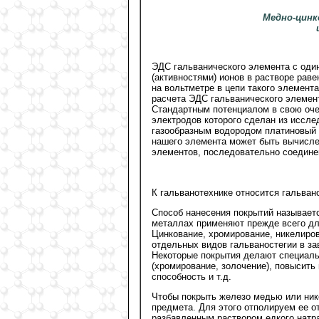
Медно-цинк
ЭДС гальванического элемента с оди
(активностями) ионов в растворе ра
на вольтметре в цепи такого элемента
расчета ЭДС гальванического элемент
Стандартным потенциалом в свою оче
электродов которого сделан из иссл
газообразным водородом платиновый 
нашего элемента может быть вычисле
элементов, последовательно соедине
К гальванотехнике относится гальван
Способ нанесения покрытий называе
металлах применяют прежде всего для
Цинкование, хромирование, никелиров
отдельных видов гальваностегии в за
Некоторые покрытия делают специаль
(хромирование, золочение), повысить
способность и т.д.
Чтобы покрыть железо медью или ник
предмета. Для этого отполируем ее 
разбавленным раствором едкого натра