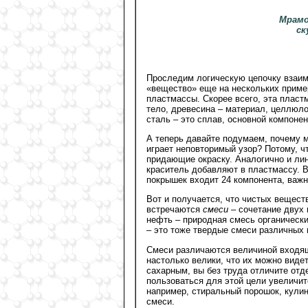
Мрамо
ск
Проследим логическую цепочку взаим
«вещество» еще на нескольких приме
пластмассы. Скорее всего, эта пласт
тело, древесина – материал, целлюло
сталь – это сплав, основной компонен
А теперь давайте подумаем, почему м
играет неповторимый узор? Потому, ч
придающие окраску. Аналогично и лине
краситель добавляют в пластмассу. 
покрышек входит 24 компонента, важ
Вот и получается, что чистых веществ
встречаются
смеси
– сочетание двух 
нефть – природная смесь органическ
– это тоже твердые смеси различных
Смеси различаются величиной входящ
настолько велики, что их можно виде
сахарным, вы без труда отличите отд
пользоваться для этой цели увеличи
например, стиральный порошок, кулин
смеси.