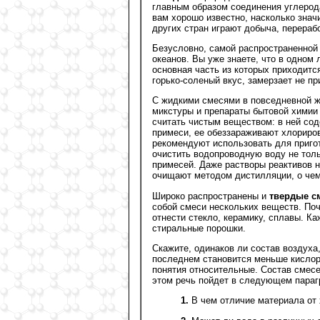
главным образом соединения углерод
вам хорошо известно, насколько знач
других стран играют добыча, перераб
Безусловно, самой распространенной 
океанов. Вы уже знаете, что в одном
основная часть из которых приходитс
горько-соленый вкус, замерзает не при
С жидкими смесями в повседневной ж
микстуры и препараты бытовой химии 
считать чистым веществом: в ней со
примеси, ее обеззараживают хлориров
рекомендуют использовать для приго
очистить водопроводную воду не толь
примесей. Даже растворы реактивов н
очищают методом дистилляции, о чем
Широко распространены и
твердые с
собой смеси нескольких веществ. Поч
отнести стекло, керамику, сплавы. 
стиральные порошки.
Скажите, одинаков ли состав воздуха
последнем становится меньше кислор
понятия относительные. Состав смесе
этом речь пойдет в следующем параг
1.
В чем отличие материала от