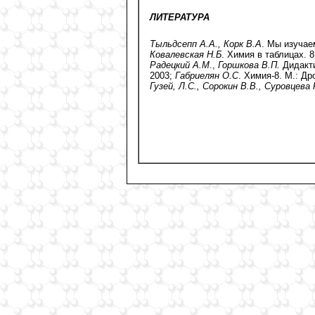
ЛИТЕРАТУРА
Тыльдсепп А.А., Корк В.А
. Мы изучае
Ковалевская Н.Б
. Химия в таблицах. 8
Радецкий А.М
.,
Горшкова В.П.
Дидакт
2003;
Габриелян О.С
. Химия-8. М.: Др
Гузей, Л.С., Сорокин В.В.,
Суровцева 