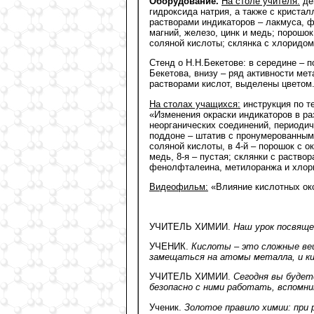
Оборудование.
На столе учителя:
де
гидроксида натрия, а также с криста
растворами индикаторов – лакмуса, 
магний, железо, цинк и медь; порошо
соляной кислоты; склянка с хлоридом 
Стенд о Н.Н.Бекетове: в середине – 
Бекетова, внизу – ряд активности ме
растворами кислот, выделены цветом.
На столах учащихся:
инструкция по т
«Изменения окраски индикаторов в ра
неорганических соединений, периоди
поддоне – штатив с пронумерованными 
соляной кислоты, в 4-й – порошок с ок
медь, 8-я – пустая; склянки с раство
фенолфталеина, метилоранжа и хлори
Видеофильм:
«Влияние кислотных окс
УЧИТЕЛЬ ХИМИИ.
Наш урок посвяще
УЧЕНИК.
Кислоты – это сложные ве
замещаться на атомы металла, и к
УЧИТЕЛЬ ХИМИИ.
Сегодня вы будет
безопасно с ними работать, вспомн
Ученик.
Золотое правило химии: при 