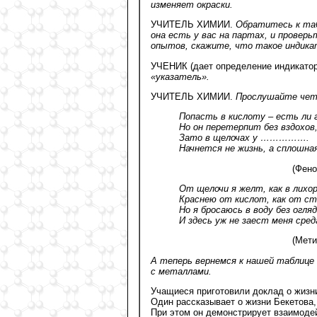
изменяет окраски.
УЧИТЕЛЬ ХИМИИ.
Обратитесь к таб
она есть у вас на партах, и провер
опытов, скажите, что такое индика
УЧЕНИК (дает определение индикато
«указатель».
УЧИТЕЛЬ ХИМИИ.
Прослушайте четв
Попасть в кислоту – есть ли 
Но он перетерпит без вздохов,
Зато в щелочах у …………….
Начнется не жизнь, а сплошна
(Фено
От щелочи я желт, как в лихор
Краснею от кислот, как от с
Но я бросаюсь в воду без огляд
И здесь уж не заест меня сред
(Мети
А теперь вернемся к нашей таблице 
с металлами.
Учащиеся приготовили доклад о жизни
Один рассказывает о жизни Бекетова,
При этом он демонстрирует взаимоде