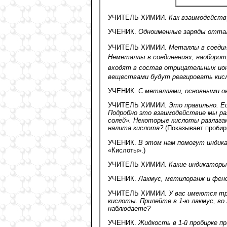
УЧИТЕЛЬ ХИМИИ.
Как взаимодейств
УЧЕНИК.
Одноименные заряды оттал
УЧИТЕЛЬ ХИМИИ.
Металлы в соедин
Неметаллы в соединениях, наоборот
входят в состав отрицательных ио
веществами будут реагировать ки
УЧЕНИК.
С металлами, основными ок
УЧИТЕЛЬ ХИМИИ.
Это правильно. Е
Подробно это взаимодействие мы ра
солей». Некоторые кислоты разлагаю
налита кислота?
(Показывает пробир
УЧЕНИК.
В этом нам помогут индик
«Кислоты».)
УЧИТЕЛЬ ХИМИИ.
Какие индикаторы 
УЧЕНИК.
Лакмус, метилоранж и фе
УЧИТЕЛЬ ХИМИИ.
У вас имеются тр
кислоты. Прилейте в 1-ю лакмус, во
наблюдаете?
УЧЕНИК.
Жидкость в 1-й пробирке пр