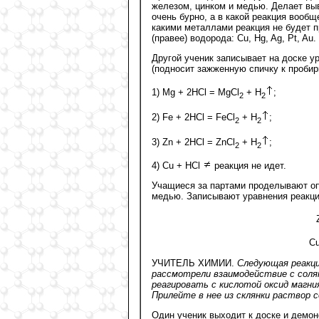
железом, цинком и медью. Делает выво
очень бурно, а в какой реакция вообщ
какими металлами реакция не будет п
(правее) водорода: Сu, Нg, Ag, Pt, Au.
Другой ученик записывает на доске у
(подносит зажженную спичку к пробир
1) Мg + 2НCl = MgCl
+ Н
;
2
2
2) Fe + 2НCl = FeCl
+ Н
;
2
2
3) Zn + 2НCl = ZnCl
+ Н
;
2
2
4) Cu + НCl
реакция не идет.
Учащиеся за партами проделывают оп
медью. Записывают уравнения реакци
C
УЧИТЕЛЬ ХИМИИ.
Следующая реакци
рассмотрели взаимодействие с соля
реагировать с кислотой оксид магния
Прилейте в нее из склянки раствор
Один ученик выходит к доске и демон