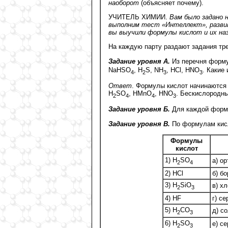
наоборот
(объясняет почему).
УЧИТЕЛЬ ХИМИИ.
Вам было задано 
выполним тест «Интеллект», разви
вы выучили формулы кислот и их наз
На каждую парту раздают задания тре
Задание уровня А.
Из перечня форму
NaHSO
, H
S, NH
, HCl, HNO
. Какие
4
2
3
3
Ответ
. Формулы кислот начинаются
H
SO
, HMnO
, HNO
. Бескислородны
2
4
4
3
Задание уровня Б.
Для каждой форму
Задание уровня В.
По формулам кисл
Формулы
кислот
1) H
SO
а) о
2
4
2) HСl
б) б
3) H
SiO
в) х
2
3
4) HF
г) с
5) H
CO
д) с
2
3
6) H
SO
е) с
2
3