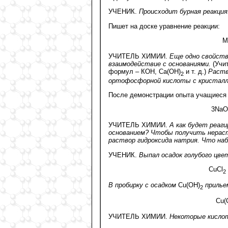
УЧЕНИК.
Происходит бурная реакция
Пишет на доске уравнение реакции:
M
УЧИТЕЛЬ ХИМИИ.
Еще одно свойств
взаимодействие с основаниями.
(Учи
формул – КОН, Са(ОН)
и т. д.)
Раство
2
ортофосфорной кислоты с кристалли
После демонстрации опыта учащиеся 
3NaO
УЧИТЕЛЬ ХИМИИ.
А как будет реаг
основанием? Чтобы получить нераств
раствор гидроксида натрия. Что на
УЧЕНИК.
Выпал осадок голубого цве
СuСl
2
В пробирку с осадком
Сu(ОН)
прилье
2
Сu(
УЧИТЕЛЬ ХИМИИ.
Некоторые кислот