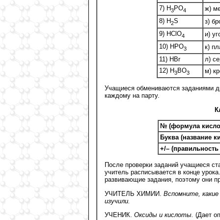
7) H
PO
ж) м
3
4
8) H
S
з) б
2
9) HClO
и) у
4
10) HPO
к) п
3
11) HBr
л) с
12) H
BO
м) к
3
3
Учащиеся обмениваются заданиями др
каждому на парту.
К
№ (формула кисло
Буква (название к
+/– (правильность 
После проверки заданий учащиеся ста
учитель расписывается в конце урока
развивающие задания, поэтому они пр
УЧИТЕЛЬ ХИМИИ.
Вспомните, какие
изучили.
УЧЕНИК.
Оксиды и кислоты.
(Дает оп