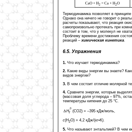
CaO + H
= Ca + H
O
2
2
Термодинамика позволяет в принципе 
Однако она ничего не говорит о реал
расчеты показывают, что реакция ок
самопроизвольно протекать при комна
состоит в том, что у молекул не хва
Проблему времени достижения состоя
реакций –
химическая кинетика
.
6.5. Упражнения
1.
Что изучает термодинамика?
2.
Какие виды энергии вы знаете? Как
видов энергии?
3.
В чем состоит отличие молярной т
4.
Сравните энергии, которые выделят
(массовая доля углерода – 97%, оста
температуры кипения до 25 °С.
0
Н
(CO2) = –395 кДж/моль,
f
c
(Н
O) = 4,2 кДж/(кг•К).
2
5.
Что называют энтальпией? В чем ее