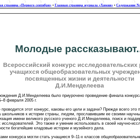
ая страница «Первого сентября»
•
Главная страница журнала «Химия»
•
Содержание №
Молодые рассказывают..
Всероссийский конкурс исследовательских 
учащихся общеобразовательных учрежден
посвященных жизни и деятельности
Д.И.Менделеева
рождения Д.И.Менделеева было приурочено проведение финала конкурса
–8 февраля 2005 г.
 проводится этот конкурс, каковы его цели и задачи? Прежде всего это
а школьников к истории страны, людям, прославившим ее своими научн
изация имени великого русского ученого Д.И.Менделеева, поиск и подд
 исследователей. Это также и умение использовать в своей научно-исс
ности богатейшие кладовые истории и музейного дела.
ками конкурса могли стать учащиеся 9–11-х классов общеобразователь