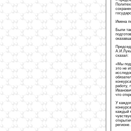
Политех
сохране
государс
Имена по
Были та
подготов
оказавш
Председ
А.И.Лук
сказал:
«Мы подв
это не и
исследов
обязател
конкурс
работу,
Иванови
что откр
У каждог
конкурса
каждый 
чувствуе
открыти
регионе