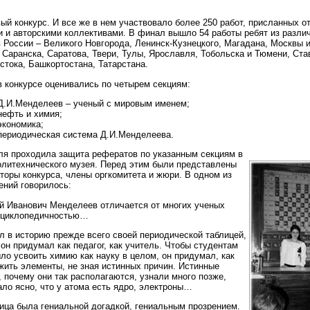
вый конкурс. И все же в нем участвовало более 250 работ, присланных 
и и авторскими коллективами. В финал вышло 54 работы ребят из разли
в России – Великого Новгорода, Ленинск-Кузнецкого, Магадана, Москвы 
 Саранска, Саратова, Твери, Тулы, Ярославля, Тобольска и Тюмени, Ста
стока, Башкортостана, Татарстана.
в конкурсе оценивались по четырем секциям:
 Д.И.Менделеев – ученый с мировым именем;
нефть и химия;
экономика;
 периодическая система Д.И.Менделеева.
ля проходила защита рефератов по указанным секциям в
олитехнического музея. Перед этим были представлены
торы конкурса, члены оргкомитета и жюри. В одном из
ений говорилось:
й Иванович Менделеев отличается от многих ученых
нциклопедичностью…
л в историю прежде всего своей периодической таблицей,
он придумал как педагог, как учитель. Чтобы студентам
ло усвоить химию как науку в целом, он придумал, как
жить элементы, не зная истинных причин. Истинные
 почему они так располагаются, узнали много позже,
ало ясно, что у атома есть ядро, электроны…
лица была гениальной догадкой, гениальным прозрением.