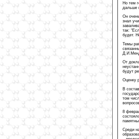
Но тем г
дальше 
Он очен
знал учи
завалив
так: “Ес
будет. 
Темы ра
связанн
Д.И.Мен
От докл
неустан
будут р
Оценку 
В соста
государс
том чис
вопросо
8 феврал
состояло
памятны
Среди н
образов
– предсе