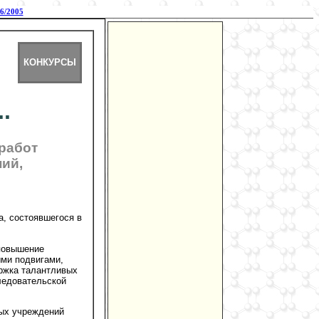
6/2005
КОНКУРСЫ
.
работ
ий,
, состоявшегося в
 повышение
ыми подвигами,
ержка талантливых
ледовательской
ных учреждений