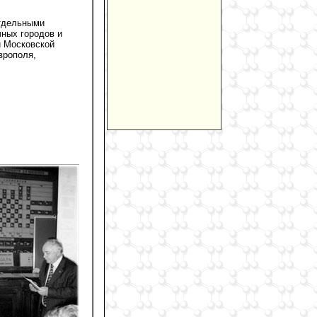
отдельными
чных городов и
и Московской
врополя,