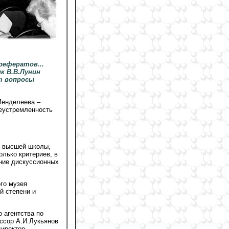
рефератов...
к В.В.Лунин
т вопросы
Менделеева –
леустремленность
и высшей школы,
олько критериев, в
ение дискуссионных
ого музея
й степени и
 агентства по
ссор А.И.Лукьянов
директор