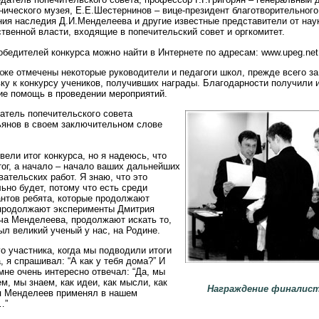
нического музея, Е.Е.Шестернинов – вице-президент благотворительног
ния наследия Д.И.Менделеева и другие известные представители от наук
твенной власти, входящие в попечительский совет и оргкомитет.
бедителей конкурса можно найти в Интернете по адресам: www.upeg.net,
кже отмечены некоторые руководители и педагоги школ, прежде всего з
ку к конкурсу учеников, получивших награды. Благодарности получили 
ие помощь в проведении мероприятий.
атель попечительского совета
ьянов в своем заключительном слове
ели итог конкурса, но я надеюсь, что
тог, а начало – начало ваших дальнейших
ательских работ. Я знаю, что это
ьно будет, потому что есть среди
антов ребята, которые продолжают
 продолжают эксперименты Дмитрия
ча Менделеева, продолжают искать то,
ыл великий ученый у нас, на Родине.
о участника, когда мы подводили итоги
, я спрашивал: “А как у тебя дома?” И
мне очень интересно отвечал: “Да, мы
м, мы знаем, как идеи, как мысли, как
Награждение финалист
я Менделеев применял в нашем
…”