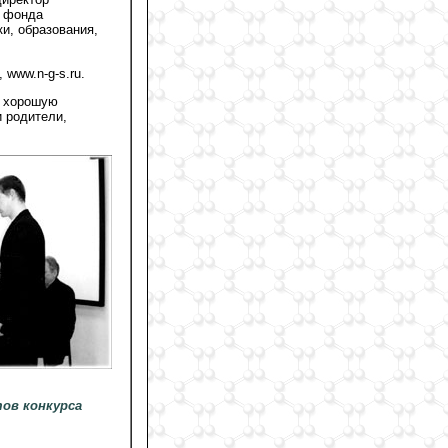
о фонда
и, образования,
 www.n-g-s.ru.
а хорошую
и родители,
ов конкурса