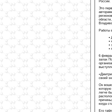
России.
Это пер
авторам
регионо
области,
Владиво
Работы 
•
• 
• 
•
6 февра
залах П
организа
выступл
«Дмитри
своей э
Он воше
которую 
легче бы
располо
причины,
когда ст
Его таб