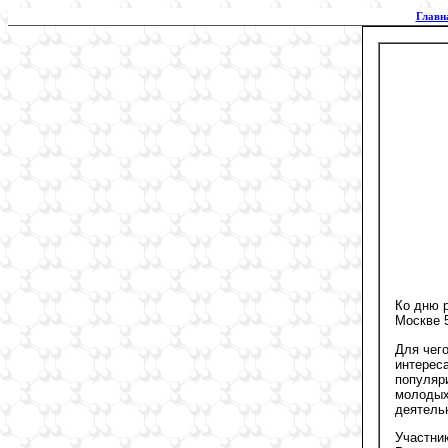
Главн
Ко дню 
Москве 5
Для чего
интерес
популяр
молодых
деятель
Участни