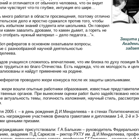
ений и отличается от обычного человека, что он видит
или чувствует что-то глубже, интуиция его шире…
ь много работал в области просвещения, поэтому отлично
тельское дело и яростно сражался против того, чтобы
ать избытком знаний студента или школьника. Он говорил
ли камин завалить дровами, то камин дымит, а гореть не
Но отобрать нужный материал – дело педагога…”».
Защита 
Академи
бот-рефератов в основном охватывали вопросы,
задае
ые с разнообразной научной деятельностью
делеева.
адов учащихся сложилось впечатление, что им близка по духу позиция 
но трудиться во благо Отечества. Есть надежда, что их молодость и це
еализованы и найдут применение на родине.
рефератов проводило жюри конкурса после их защиты школьниками.
в жюри вошли опытные работники образования, известные представител
твенных органов. При вынесении оценки работ было задействовано неск
ле актуальность темы, логичность изложения, научный стиль, рассмотр
в.
я 2005 г. – в день рождения Д.И.Менделеева – в стенах Политехническ
сь награждение участников финала грамотами и дипломами 1-й, 2-й и 3-
ми ценными призами.
аграждавших присутствовали: Г.А.Балыхин – руководитель Федерального
анию, академик П.Д.Саркисов – ректор РХТУ им. Д.И.Менделеева, профе
датель попечительского совета, профессор Г.Г.Григорян – генеральный 