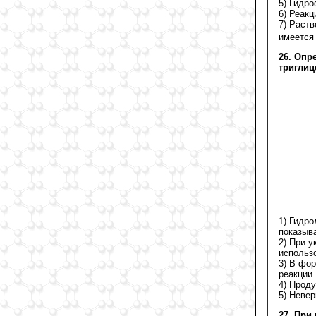
5) Гидр
6) Реакц
7) Раств
имеется 
26. Опр
триглиц
1) Гидр
показыв
2) При 
использо
3) В фор
реакции.
4) Проду
5) Неве
27. При