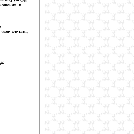
3
2
16
ношения, в
м
 если считать,
а: