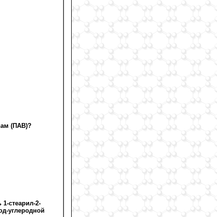
вам (ПАВ)?
1-стеарил-2-
од-углеродной