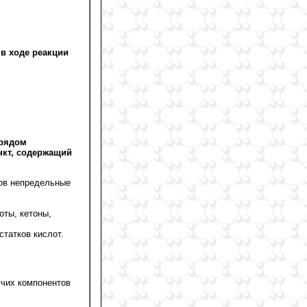
в ходе реакции
 рядом
нкт, содержащий
дов непредельные
оты, кетоны,
статков кислот.
учих компонентов