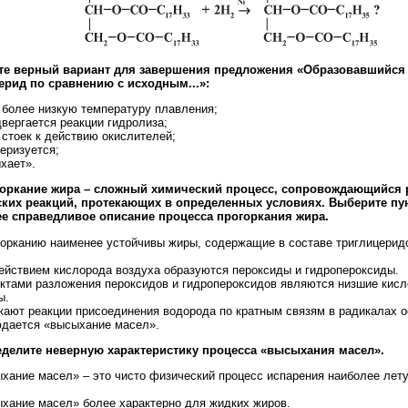
е верный вариант для завершения предложения «Образовавшийся 
ерид по сравнению с исходным...»:
т более низкую температуру плавления;
двергается реакции гидролиза;
 стоек к действию окислителей;
еризуется;
хает».
горкание жира – сложный химический процесс, сопровождающийся
ких реакций, протекающих в определенных условиях. Выберите пу
е справедливое описание процесса прогоркания жира.
огорканию наименее устойчивы жиры, содержащие в составе триглицери
.
действием кислорода воздуха образуются пероксиды и гидропероксиды.
уктами разложения пероксидов и гидропероксидов являются низшие кисл
ы.
кают реакции присоединения водорода по кратным связям в радикалах о
юдается «высыхание масел».
еделите неверную характеристику процесса «высыхания масел».
ыхание масел» – это чисто физический процесс испарения наиболее лет
ыхание масел» более характерно для жидких жиров.