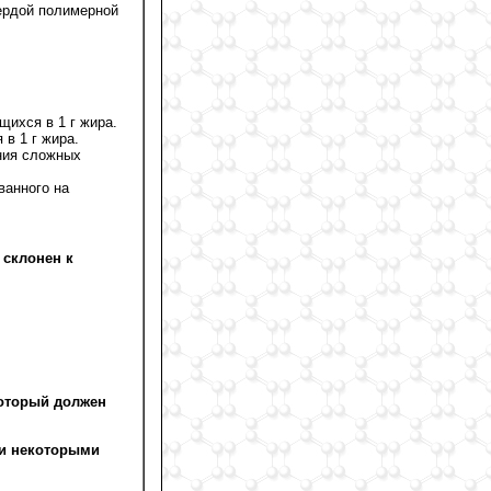
ердой полимерной
щихся в 1 г жира.
в 1 г жира.
ния сложных
ванного на
 склонен к
который должен
 и некоторыми