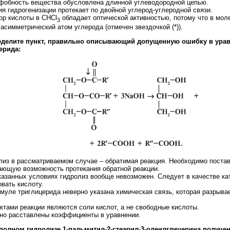
офобность вещества обусловлена длинной углеводородной цепью.
ия гидрогенизации протекает по двойной углерод-углеродной связи.
ор кислоты в СНСl
обладает оптической активностью, потому что в мол
3
асимметрический атом углерода (отмечен звездочкой (*)).
еделите пункт, правильно описывающий допущенную ошибку в урав
ерида:
олиз в рассматриваемом случае – обратимая реакция. Необходимо постав
ающую возможность протекания обратной реакции.
указанных условиях гидролиз вообще невозможен. Следует в качестве ка
вать кислоту.
муле триглицерида неверно указана химическая связь, которая разрыва
ктами реакции являются соли кислот, а не свободные кислоты.
рно расставлены коэффициенты в уравнении.
 полном гидролизе 1-пальмитил-2-стеарил-3-олеилглицерина получе