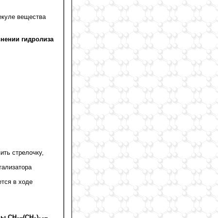
екуле вещества
нении гидролиза
ить стрелочку,
тализатора
ется в ходе
ны CH
–(CH
)
–