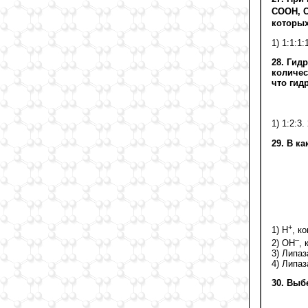
COOH, 
которых
1) 1:1:1:1
28. Гид
количес
что гид
1) 1:2:3. 
29. В к
+
1) Н
, к
–
2) ОН
, 
3) Липаз
4) Липаз
30. Выб