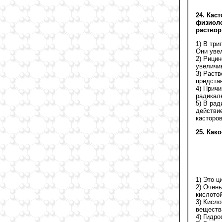
24. Кас
физиоло
раствор
1) В тр
Они уве
2) Рици
увеличи
3) Раств
предста
4) Прич
радикал
5) В ра
действи
касторов
25. Как
1) Это 
2) Очень
кислотой
3) Кисло
веществ
4) Гидр