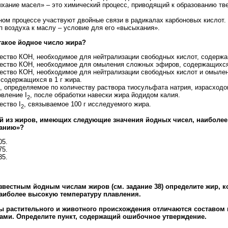
ыхание масел» – это химический процесс, приводящий к образованию тв
нном процессе участвуют двойные связи в радикалах карбоновых кислот.
п воздуха к маслу – условие для его «высыхания».
 такое йодное число жира?
чество КОН, необходимое для нейтрализации свободных кислот, содержа
чество КОН, необходимое для омыления сложных эфиров, содержащихся 
чество КОН, необходимое для нейтрализации свободных кислот и омыле
 содержащихся в 1 г жира.
о, определяемое по количеству раствора тиосульфата натрия, израсходо
вление I
, после обработки навески жира йодидом калия.
2
ество I
, связываемое 100 г исследуемого жира.
2
ой из жиров, имеющих следующие значения йодных чисел, наиболее
анию»?
05.
75.
35.
.
.
известным йодным числам жиров (см. задание 38) определите жир, 
аиболее высокую температуру плавления.
ы растительного и животного происхождения отличаются составом
ами. Определите пункт, содержащий ошибочное утверждение.