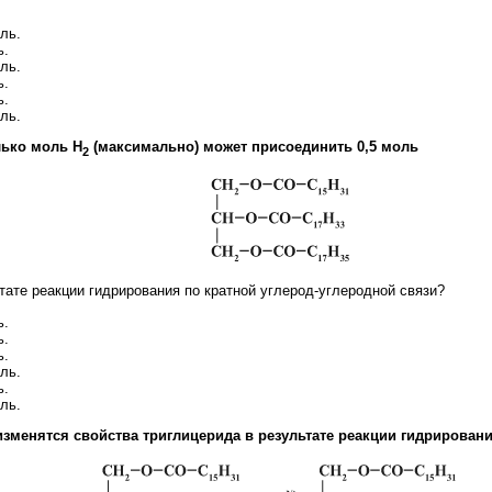
оль.
ь.
оль.
ь.
ь.
оль.
лько моль Н
(максимально) может присоединить 0,5 моль
2
тате реакции гидрирования по кратной углерод-углеродной связи?
ь.
ь.
ь.
оль.
ь.
оль.
 изменятся свойства триглицерида в результате реакции гидрировани