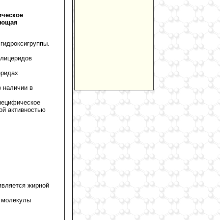
ическое
яющая
 гидроксигруппы.
глицеридов
еридах
в наличии в
Специфическое
ой активностью
 является жирной
ь молекулы