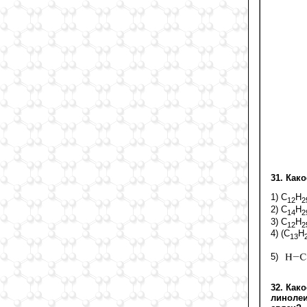
31. Как
1) С
Н
12
2
2) С
Н
14
2
3) С
Н
12
2
4) (С
Н
13
5)
32. Как
линолеи