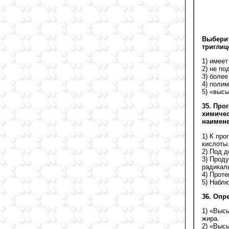
Выберит
триглиц
1) имее
2) не по
3) более
4) полим
5) «высы
35. Про
химичес
наимене
1) К пр
кислоты
2) Под 
3) Прод
радикал
4) Проте
5) Набл
36. Опр
1) «Выс
жира.
2) «Выс