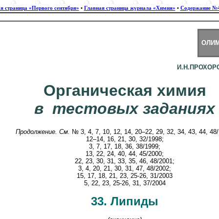
я страница «Первого сентября»
•
Главная страница журнала «Химия»
•
Содержание №4
ОЛИМ
И.Н.ПРОХОР
Органическая химия
в тестовых заданиях
Продолжение. См.
№ 3, 4, 7, 10, 12, 14, 20–22, 29, 32, 34, 43, 44, 48
12–14, 16, 21, 30, 32/1998;
3, 7, 17, 18, 36, 38/1999;
13, 22, 24, 40, 44, 45/2000;
22, 23, 30, 31, 33, 35, 46, 48/2001;
3, 4, 20, 21, 30, 31, 47, 48/2002;
15, 17, 18, 21, 23, 25-26, 31/2003
5, 22, 23, 25-26, 31, 37/2004
33. Липиды