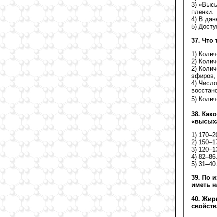
3) «Выс
пленки.
4) В да
5) Досту
37. Что
1) Коли
2) Коли
2) Коли
эфиров,
4) Числ
восстано
5) Колич
38. Как
«высых
1) 170–2
2) 150–1
3) 120–1
4) 82–86
5) 31–40
39. По 
иметь н
40. Жир
свойств