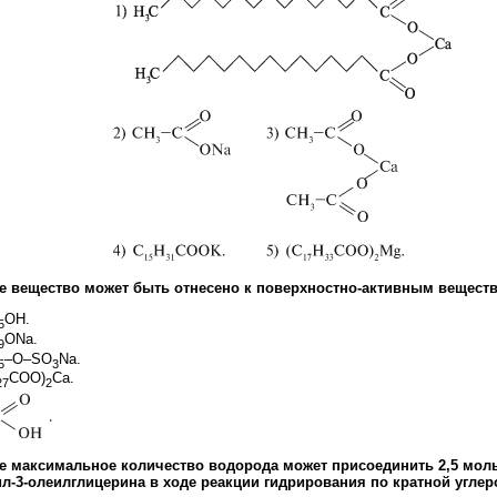
ое вещество может быть отнесено к поверхностно-активным вещест
ОН.
5
ОNa.
9
–O–SO
Na.
5
3
COO)
Ca.
27
2
ое максимальное количество водорода может присоединить 2,5 моль 
л-3-олеилглицерина в ходе реакции гидрирования по кратной углер