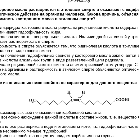
(окончание)
торовое масло растворяется в этиловом спирте и оказывает специф
гическое действие на организм человека. Какова причина, объясн
имость касторового масла в этиловом спирте?
иглицеридах касторового масла радикалы рицинолевой кислоты содержат
личивают гидрофильность жира.
нолевая кислота – непредельная кислота. Наличие двойных связей у три
вает растворимость в спирте.
оримость в спирте объясняется тем, что рицинолевая кислота в триглиц
влена в виде трансизомера.
ина появления гидрофильных свойств у касторового масла заключается 
е кислоты алкильных групп в виде разветвленной цепи радикала.
дикале рицинолевой кислоты имеется асимметрический атом углерода. 
е на организм и растворимость в этиловом спирте объясняются оптическ
ого масла.
ое из описанных ниже свойств не характерно для данного вещества:
цисизомер высшей ненасыщенной карбоновой кислоты.
 возможно нахождение данной кислоты в составе жиров, т. е. вещество
.
та плохо растворима в воде и этиловом спирте, т.к. гидрофильная част
а несравнимо меньше гидрофобной.
офильные свойства веществу придает карбоксильная группа.