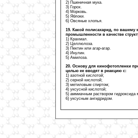
2) Пшеничная мука.
3) Горох.
4) Морковь.
5) Яблоки.
6) Овсяные хлопья.
19. Какой полисахарид, по вашему 
промышленности в качестве струк
1) Крахмал.
2) Целлюлоза.
3) Пектин или агар-агар.
4) Инулин.
5) Амилоза.
20. Основу для кинофотопленки п
целью ее вводят в реакцию с:
1) азотной кислотой;
2) серной кислотой;
3) метиловым спиртом;
4) уксусной кислотой;
5) аммиачным раствором гидроксида м
6) уксусным ангидридом.