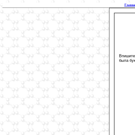
Главна
Впишите 
была бу