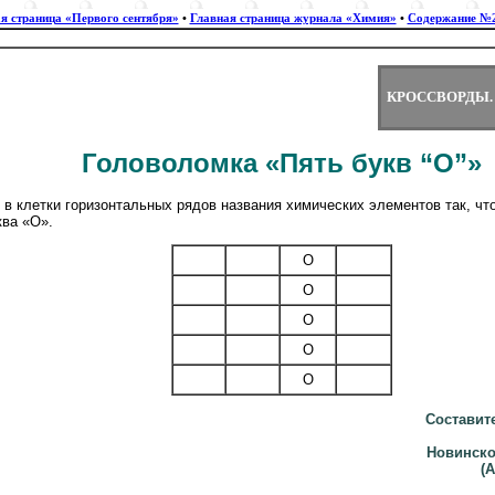
я страница «Первого сентября»
•
Главная страница журнала «Химия»
•
Содержание №2
КРОССВОРДЫ
Головоломка «Пять букв “О”»
в клетки горизонтальных рядов названия химических элементов так, чт
ква «О».
О
О
О
О
О
Составит
Новинско
(