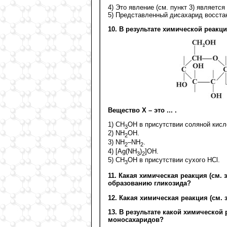
4) Это явление (см. пункт 3) являетс
5) Представленный дисахарид восста
10. В результате химической реакц
Вещество X – это ... .
1) СН
ОН в присутствии соляной кисл
3
2) NH
ОН.
2
3) NH
–NH
.
2
2
4) [Ag(NH
)
]OH.
3
2
5) СН
ОН в присутствии сухого HCl.
3
11. Какая химическая реакция (см. 
образованию гликозида?
12. Какая химическая реакция (см.
13. В результате какой химической 
моносахаридов?