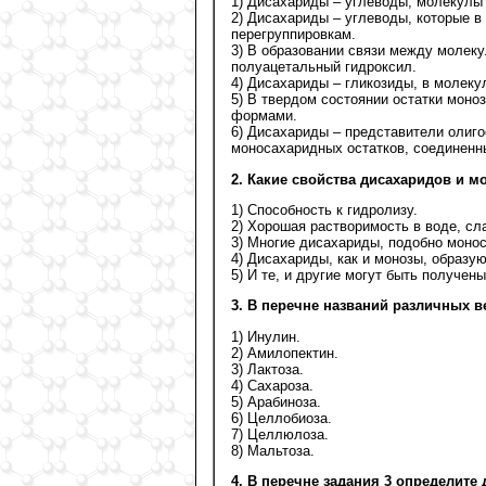
1) Дисахариды – углеводы, молекулы
2) Дисахариды – углеводы, которые в
перегруппировкам.
3) В образовании связи между молеку
полуацетальный гидроксил.
4) Дисахариды – гликозиды, в молеку
5) В твердом состоянии остатки мон
формами.
6) Дисахариды – представители олиго
моносахаридных остатков, соединенны
2. Какие свойства дисахаридов и 
1) Способность к гидролизу.
2) Хорошая растворимость в воде, сл
3) Многие дисахариды, подобно моно
4) Дисахариды, как и монозы, образу
5) И те, и другие могут быть получен
3. В перечне названий различных в
1) Инулин.
2) Амилопектин.
3) Лактоза.
4) Сахароза.
5) Арабиноза.
6) Целлобиоза.
7) Целлюлоза.
8) Мальтоза.
4. В перечне задания 3 определит