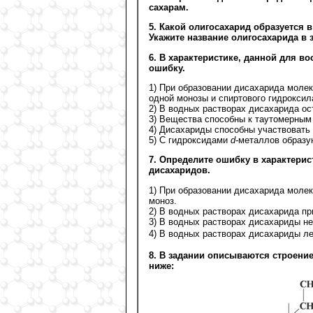
сахарам.
5. Какой олигосахарид образуется 
Укажите название олигосахарида в з
6. В характеристике, данной для в
ошибку.
1) При образовании дисахарида моле
одной монозы и спиртового гидроксил
2) В водных растворах дисахарида ос
3) Вещества способны к таутомерным
4) Дисахариды способны участвовать
5) С гидроксидами
d
-металлов образу
7. Определите ошибку в характери
дисахаридов.
1) При образовании дисахарида молек
моноз.
2) В водных растворах дисахарида пр
3) В водных растворах дисахариды н
4) В водных растворах дисахариды ле
8. В задании описываются строени
ниже: