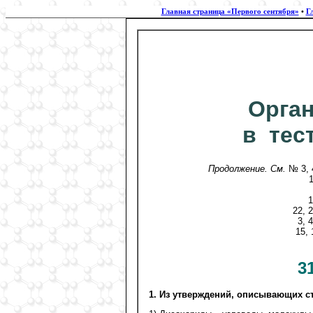
Главная страница «Первого сентября»
•
Г
Орган
в тес
Продолжение. См.
№ 3, 4
1
1
22, 2
3, 
15, 
3
1. Из утверждений, описывающих с