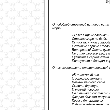
2Н
О подобной страшной истории есть 
моря»:
«Трясся Крым двадцать 
Ставало море на дыбы,
Испуская, к ужасу народ
Огненные серные столб
Все прошло! Опять гуля
Но с тех пор все выше 
Сумрачная серная гиена
Поступает к днищам ко
О чем говорится в стихотворении? 
«В полночный час
С горящего вулкана
Возьми немного серы,
Смерть дарящей,
И мелкий порошок
Ее смешай с составом 
Для ран бальзам получи
Краски для картины
И дымом едким нечисть