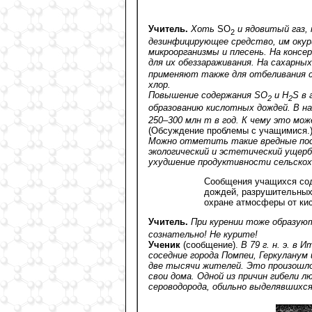
Учитель.
Хоть
SO
и ядовитый газ,
2
дезинфицирующее средство, им оку
микроорганизмы и плесень. На конс
для их обеззараживания. На сахарны
применяют также для отбеливания с
хлор.
Повышение содержания SO
и H
S в 
2
2
образованию кислотных дождей. В н
250–300 млн т в год. К чему это мо
(Обсуждение проблемы с учащимися.
Можно отметить такие вредные посл
экологический и эстетический ущерб
ухудшение продуктивности сельско
Сообщения учащихся сод
дождей, разрушительных
охране атмосферы от ки
Учитель.
При курении тоже образу
сознательно! Не курите!
Ученик
(сообщение).
В 79 г. н. э. в 
соседние города Помпеи, Геркуланум 
две тысячи жителей. Это произошло
свои дома. Одной из причин гибели 
сероводорода, обильно выделявшихся