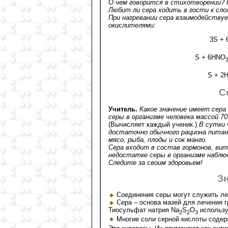
О чем говорится в стихотворении? 
Любит ли сера ходить в гости к сл
При нагревании сера взаимодейству
окислителями:
3S + 
S + 6HNO
S + 2
С
Учитель.
Какое значение имеет сера
серы в организме человека массой 70
(Вычисляет каждый ученик.)
В сутки 
достаточно обычного рациона питани
мясо, рыба, плоды и сок манго.
Сера входит в состав гормонов, вит
недостатке серы в организме наблю
Следите за своим здоровьем!
Зн
Соединения серы могут служить ле
Сера – основа мазей для лечения г
Тиосульфат натрия Na
S
O
использу
2
2
3
Многие соли серной кислоты содер