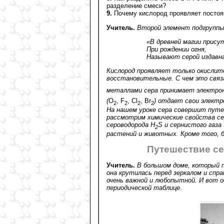
разделение смеси?
9.
Почему кислород проявляет постоянну
Учитель.
Второй элемент подгруппы 
«В древней магии прис
При рождении огня,
Называют серой издавна
Кислород проявляет только окислите
восстановительные. С чем это связ
металлами сера принимает электрон
(
О
, F
, Cl
, Br
) отдает свои электр
2
2
2
2
На нашем уроке сера совершит пут
рассмотрим химические свойства се
сероводорода H
S и сернистого газа
2
растений и животных. Кроме того, б
Путешествие се
Учитель.
В большом доме, который 
она крутилась перед зеркалом и спра
очень важной и любопытной. И вот 
периодической таблице
.