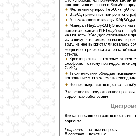
Это купоросы. Их применяют как анти
протравливания зерна в борьбе с вре
Железный купорос FeSO
•7H
O ис
4
2
BaSO
применяют при рентгеногра
4
Алюмокалиевые квасцы KAl(SO
)
•
4
2
Минерал Na
SO
•10H
O носит назв
2
4
2
немецкого химика И.Р.Глаубера. Глау
не мог есть. Желудок отказывался пр
источнику. Как только он выпил горьк
воду, из нее выкристаллизовалась со
медицине, при окраске хлопчатобумаж
стекла.
Крестоцветные, к которым относитс
фосфора. Поэтому при недостатке се
СаSО
.
4
Тысячелистник обладает повышенно
поглощение этого элемента соседним
Чеснок выделяет вещество – альб
Это вещество предотвращает раковые
сердечные заболевания.
Цифрово
Диктант посвящен трем веществам – 
варианта.
I вариант
– четные вопросы,
II вариант
– нечетные.