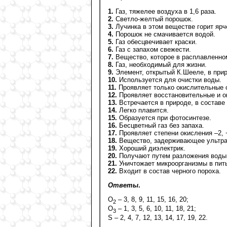
1.
Газ, тяжелее воздуха в 1,6 раза.
2.
Светло-желтый порошок.
3.
Лучинка в этом веществе горит ярч
4.
Порошок не смачивается водой.
5.
Газ обесцвечивает краски.
6.
Газ с запахом свежести.
7.
Вещество, которое в расплавленном
8.
Газ, необходимый для жизни.
9.
Элемент, открытый К.Шееле, в прир
10.
Используется для очистки воды.
11.
Проявляет только окислительные 
12.
Проявляет восстановительные и о
13.
Встречается в природе, в составе 
14.
Легко плавится.
15.
Образуется при фотосинтезе.
16.
Бесцветный газ без запаха.
17.
Проявляет степени окисления –2, +
18.
Вещество, задерживающее ультра
19.
Хороший диэлектрик.
20.
Получают путем разложения воды 
21.
Уничтожает микроорганизмы в пит
22.
Входит в состав черного пороха.
Ответы
.
О
– 3, 8, 9, 11, 15, 16, 20;
2
О
– 1, 3, 5, 6, 10, 11, 18, 21;
3
S – 2, 4, 7, 12, 13, 14, 17, 19, 22.