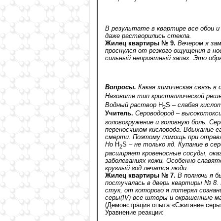
В результате в квартире все обои и
даже растворились стекла.
Жилец квартиры № 9.
Вечером я зам
проснулся от резкого ощущения в нос
сильный неприятный запах. Это обра
Вопросы.
Какая химическая связь в
Назовите тип кристаллической реш
Водный раствор
H
S
– слабая кисло
2
Учитель.
Сероводород – высокотокс
головокружение и головную боль. Се
переносчиком кислорода. Вдыхание е
смерти. Поэтому помощь при отравл
Но
H
S
– не только яд. Купание в се
2
расширяет кровеносные сосуды, ока
заболеваниях кожи. Особенно славя
круглый год лечатся люди.
Жилец квартиры № 7.
В полночь я б
постучалась в дверь квартиры № 8. 
стук, от которого я потерял сознан
серы(IV) все шторы и окрашенные м
(Демонстрация опыта «Сжигание серы
Уравнение реакции: