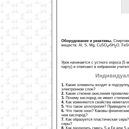
Оборудование и реактивы.
Спиртовк
веществ; Al, S, Mg, CuSO
•5H
O, Fe
4
2
Урок начинается с устного опроса (5 
парту) и отвечают в избранном учите
Индивидуал
1.
Какие элементы входят в подгрупп
электронном слое?
2.
Какие степени окисления проявляю
3.
Почему кислород не имеет степеней
4.
Как изменяются свойства неметалл
5.
Что такое аллотропия? Приведите 
6.
Что такое озон? Каковы физические
чем кислород?
7.
Как образуется пластическая сера?
серы?
8.
Как разделить смесь S и Fе или S 