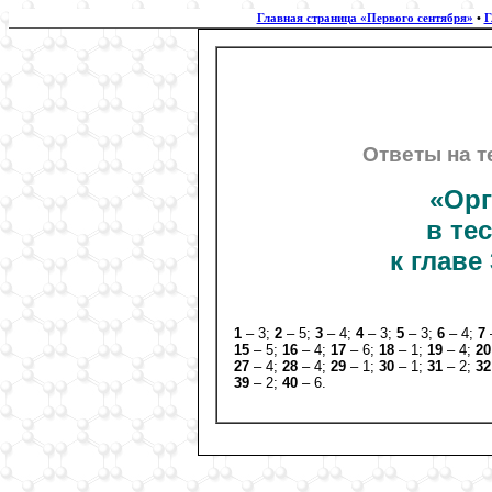
Главная страница «Первого сентября»
•
Г
Ответы на т
«Орг
в те
к главе
1
– 3;
2
– 5;
3
– 4;
4
– 3;
5
– 3;
6
– 4;
7
15
– 5;
16
– 4;
17
– 6;
18
– 1;
19
– 4;
2
27
– 4;
28
– 4;
29
– 1;
30
– 1;
31
– 2;
3
39
– 2;
40
– 6.