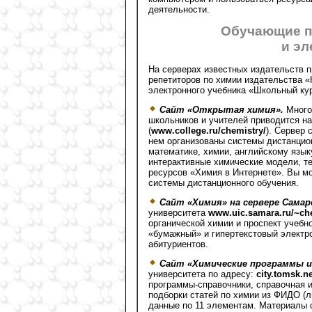
деятельности.
Обучающие п
и э
На серверах известных издательств 
репетиторов по химии издательства
электронного учебника «Школьный к
Cайт «Открытая химия».
Много 
школьников и учителей приводится н
(
www.college.ru/chemistry/
). Сервер 
нем организованы системы дистанцио
математике, химии, английскому язык
интерактивные химические модели, те
ресурсов «Химия в Интернете». Вы мо
системы дистанционного обучения.
Сайт «Химия» на сервере Самар
университета
www.uic.samara.ru/~ch
органической химии и проспект учеб
«бумажный» и гипертекстовый электро
абитуриентов.
Сайт «Химические программы и
университета по адресу:
city.tomsk.n
программы-справочники, справочная 
подборки статей по химии из ФИДО (
данные по 11 элементам. Материалы 