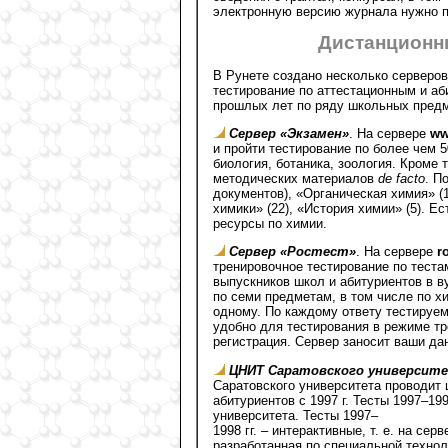
электронную версию журнала нужно 
Дистанционн
В Рунете создано несколько серверо
тестирование по аттестационным и аб
прошлых лет по ряду школьных предме
Сервер «Экзамен»
. На сервере
ww
и пройти тестирование по более чем 
биология, ботаника, зоология. Кроме 
методических материалов
dе fасtо
. П
документов), «Органическая химия» (1
химики» (22), «История химии» (5). 
ресурсы по химии.
Сервер «Ростест»
. На сервере
r
тренировочное тестирование по тест
выпускников школ и абитуриентов в в
по cеми предметам, в том числе по х
одному. По каждому ответу тестируем
удобно для тестирования в режиме т
регистрация. Сервер заносит ваши да
ЦНИТ Саратовского университ
Саратовского университета проводит 
абитуриентов с 1997 г. Тесты 1997–19
университета. Тесты 1997–
1998 гг. – интерактивные, т. е. на с
разработанная по специальной технол