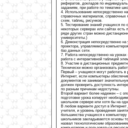
рефератов, докладов по индивидуал
заданиям, при работе по тематике шк
4. Использование непосредственно на
справочных материалов, справочных 
схем, таблиц, рисунков.
5. Тестирование знаний учащихся по 
некоторых серверах или сайтах есть
ряде других стран можно дистанционн
университеты.)
6. Демонстрация непосредственно на
проектора, управляемого компьютером
баз данных сети.
7. Работа непосредственно на урока
работа с интерактивной таблицей эле
8. Участие в дистанционных предметн
Технически можно организовать работ
Первый – учащиеся могут работать в
Интернет, если компьютеры обеспечив
документов не занимает значительную
должен проверить доступность интер
по разным причинам недоступны.
Второй вариант более надежен – с оп
подготовке урока копирует необходи
школьном сервере или хотя бы на од
В любом варианте доступ в Интернет 
учителя, и уровень проведения заняти
большинства учащихся к компьютеру 
школьников закладываются основы то
назвал технологическим образованием
компьютером и пользоваться ресурса