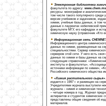
Электронная библиотека хими
факультета по адресу:
www.chem.msu.
ресурсы: монографии и аналитические
том числе такого популярного среди 
версии учебников и задачников, изда
химии, учебные базы данных, в том ч
данные о лауреатах нобелевской прем
факультете МГУ, его кафедрах и исто
химическую науку (справочник «Кто ес
Информационная сеть СНЕМNE
Информационного центра химического
данных по химии, размещенные на се
специальностями. Сервер химическог
сервером этой сети. У него есть сво
данных по химии и базы данных на с
следующие справочники: «Химический
институты и факультеты», «Ассоциац
источники информации по химии», «К
Российского химического общества и
«Химия растительного сырья»
издается с 1997 г. и размещен на сер
Учредителями журнала выступили нек
журнала – химия и химическая техно
– четыре номера в год. Журнал предн
аспирантов и студентов химических с
представлены общие сведения об изд
материалов.