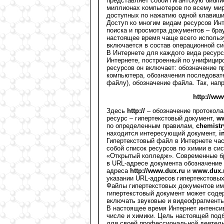
представляет собой гигантскую библ
миллионах компьютеров по всему мир
доступных по нажатию одной клавиш
Доступ ко многим видам ресурсов Ин
поиска и просмотра документов – брау
настоящее время чаще всего исполь
включается в состав операционной с
В Интернете для каждого вида ресурс
Интернете, построенный по унифицир
ресурсов он включает: обозначение п
компьютера, обозначения последовате
файлу), обозначение файла. Так, нап
http://ww
Здесь
http://
– обозначение протокол
ресурс – гипертекстовый документ,
ww
по определенным правилам,
chemistr
находится интересующий документ,
i
Гипертекстовый файл в Интернете ча
собой список ресурсов по химии в си
«Открытый колледж». Современные б
в URL-адресе документа обозначение
адреса
http://www.dux.ru
и
www.dux.
указании URL-адресов гипертекстовы
Файлы гипертекстовых документов и
гипертекстовый документ может содер
включать звуковые и видеофрагменты
В настоящее время Интернет интенси
числе и химики. Цель настоящей подб
для своей профессиональной деятель