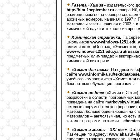
Газета «Химия»
издательского д
http://him.1september.ru
сервера ИД 
размещением ее на сервере составля
архивных номеров, начиная с 1997 г.
материалы газеты начиная с 2003 г. 
химической науки и технологии препо
Химическая страничка.
На серве
школьников
www-windows-1251.edu.ya
олимпиады», «Опыты», «Элементы», «
www-windows-1251.edu.yar.ru/russia
предметных олимпиадах и викторинах 
химической викторине.
«Химия для всех»
. На одном из 
сайте
www.informika.ru/text/databas
учебного компакт-диска «Химия для в
бесплатные обучающие программы.
«Химия on-line»
(«Химия в Сети»)
разработки в области программных м
приведена на сайте
markovsky.virtual
сетевые форумы (телеконференции),
материал больше ориентирован на спе
материалов – англоязычная, но есть 
каталог программ по химии –
chemicso
«Химия и жизнь – XXI век»
. Это 
Размещен по адресу:
www.aha.ru/~hj
сведения о грантах, конкурсах, в том