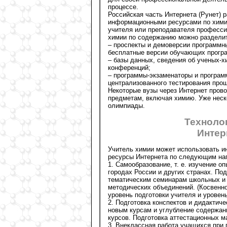
процессе.
Российская часть Интернета (Рунет) 
информационными ресурсами по химии
учителя или преподавателя професси
химии по содержанию можно раздели
– проспекты и демоверсии программн
бесплатные версии обучающих прогр
– базы данных, сведения об ученых-х
конференций;
– программы-экзаменаторы и программ
централизованного тестирования прош
Некоторые вузы через Интернет пров
предметам, включая химию. Уже неск
олимпиады.
Техноло
Интер
Учитель химии может использовать 
ресурсы Интернета по следующим на
1. Самообразование, т. е. изучение оп
городах России и других странах. Под
тематическим семинарам школьных и
методических объединений. (Косвенн
уровень подготовки учителя и уровен
2. Подготовка конспектов и дидактич
новым курсам и углубление содержан
курсов. Подготовка аттестационных м
3. Внеклассная работа учащихся при 