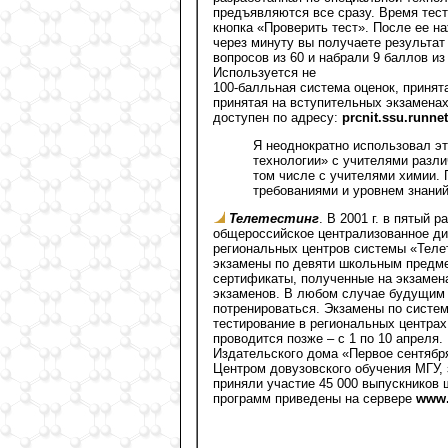
предъявляются все сразу. Время тест
кнопка «Проверить тест». После ее н
через минуту вы получаете результа
вопросов из 60 и набрали 9 баллов из
Используется не
100-балльная система оценок, принята
принятая на вступительных экзаменах
доступен по адресу:
prcnit.ssu.runnet
Я неоднократно использовал э
технологии» с учителями разли
том числе с учителями химии. 
требованиями и уровнем знани
Телетестинг
. В 2001 г. в пятый
общероссийское централизованное ди
региональных центров системы «Телет
экзамены по девяти школьным предме
сертификаты, полученные на экзамена
экзаменов. В любом случае будущим 
потренироваться. Экзамены по систем
тестирование в региональных центрах
проводится позже – с 1 по 10 апреля
Издательского дома «Первое сентября
Центром довузовского обучения МГУ, з
приняли участие 45 000 выпускников 
программ приведены на сервере
www.t