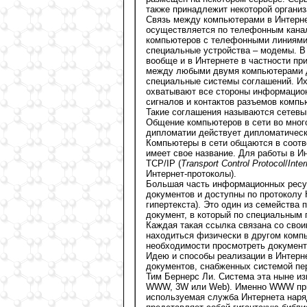
также принадлежит некоторой органи
Связь между компьютерами в Интерне
осуществляется по телефонным канал
компьютеров с телефонными линиями
специальные устройства – модемы. В
вообще и в Интернете в частности п
между любыми двумя компьютерами 
специальные системы соглашений. Их 
охватывают все стороны информацион
сигналов и контактов разъемов комп
Такие соглашения называются сетевы
Общение компьютеров в сети во мног
дипломатии действует дипломатически
Компьютеры в сети общаются в соотв
имеет свое название. Для работы в И
ТСР/IР (
Тransport Control Protocol
/
Inte
Интернет-протоколы).
Большая часть информационных ресур
документов и доступны по протоколу 
гипертекста). Это один из семейства 
документ, в который по специальным 
Каждая такая ссылка связана со сво
находиться физически в другом компь
необходимости просмотреть документ 
Идею и способы реализации в Интерн
документов, снабженных системой пер
Тим Бернерс Ли. Система эта ныне из
WWW, 3W или Web). Именно WWW прид
используемая служба Интернета наря