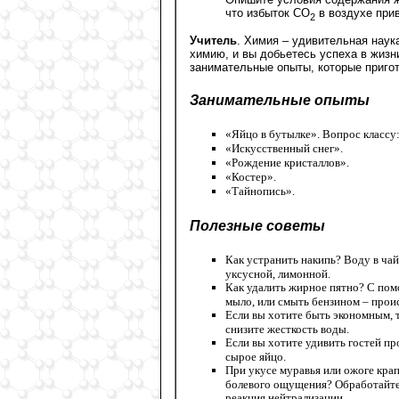
что избыток CO
в воздухе прив
2
Учитель
. Химия – удивительная наук
химию, и вы добьетесь успеха в жизн
занимательные опыты, которые приго
Занимательные опыты
«Яйцо в бутылке». Вопрос классу:
«Искусственный снег».
«Рождение кристаллов».
«Костер».
«Тайнопись».
Полезные советы
Как устранить накипь? Воду в ча
уксусной, лимонной.
Как удалить жирное пятно? С пом
мыло, или смыть бензином – прои
Если вы хотите быть экономным, т
снизите жесткость воды.
Если вы хотите удивить гостей п
сырое яйцо.
При укусе муравья или ожоге кра
болевого ощущения? Обработайте 
реакция нейтрализации.