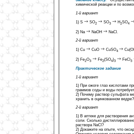
химической реакции и по возм
1-й вариант
1) S
SO
SO
H
SO
2
3
2
4
2) Na
NaOH
NaCl.
2-й вариант
1) Cu
CuO
CuSO
Cu(O
4
2) Fe
O
Fe
(SO
)
FeCl
2
3
2
4
3
3
Практическое задание
1-й вариант
1) При ожоге глаз кислотами п
граммов соды и воды потребует
2) Почему раствор сульфата ме
хранить в оцинкованном ведре?
2-й вариант
1) В аптеке для растворения а
соли. Сколько дистиллированно
раствора NaCl?
2) Докажите на опыте, что окс
Опишите условия содержания ж