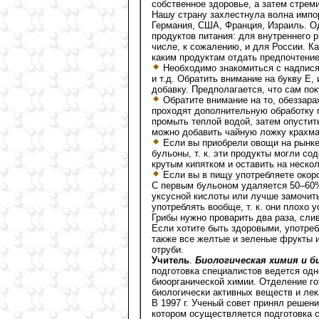
собственное здоровье, а затем стрем
Нашу страну захлестнула волна импо
Германия, США, Франция, Израиль. Од
продуктов питания: для внутреннего 
числе, к сожалению, и для России. К
каким продуктам отдать предпочтени
Необходимо знакомиться с надписям
и т.д. Обратить внимание на букву Е
добавку. Предполагается, что сам пок
Обратите внимание на то, обеззара
проходят дополнительную обработку 
промыть теплой водой, затем опустит
можно добавить чайную ложку крахма
Если вы приобрели овощи на рынке,
бульоны, т. к. эти продукты могли с
крутым кипятком и оставить на нескол
Если вы в пищу употребляете окоро
С первым бульоном удаляется 50–60
уксусной кислоты или лучше замочить 
употреблять вообще, т. к. они плохо 
Грибы нужно проварить два раза, слив
Если хотите быть здоровыми, употреб
также все желтые и зеленые фрукты и
отруби.
Учитель
.
Биологическая химия и 
подготовка специалистов ведется одн
биоорганической химии. Отделение го
биологически активных веществ и лек
В 1997 г. Ученый совет принял решен
котором осуществляется подготовка с