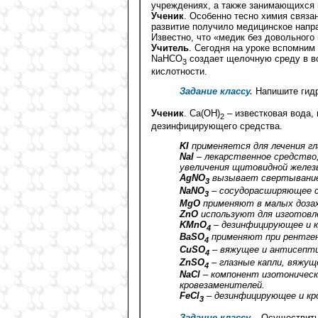
учреждениях, а также занимающихся 
Ученик
. Особенно тесно химия связа
развитие получило медицинское напр
Известно, что «медик без довольного
Учитель
. Сегодня на уроке вспомним
NaHCO
cоздает щелочную среду в во
3
кислотности.
Задание классу.
Напишите гид
Ученик
. Са(ОН)
– известковая вода,
2
дезинфицирующего средства.
KI
применяется для лечения гл
NaI
– лекарственное средство
увеличения щитовидной желез
AgNO
вызывает свертывание
3
NaNO
– cосудорасширяющее с
3
MgO
применяют в малых дозах
ZnO
используют для изготовле
KMnO
– дезинфицирующее и 
4
BaSO
применяют при рентген
4
CuSO
– вяжущее и антисепти
4
ZnSO
– глазные капли, вяжущ
4
NaCl
– компонент изотоническ
кровезаменителей.
FeCl
– дезинфицирующее и кр
3
Задание классу.
Осуществить г