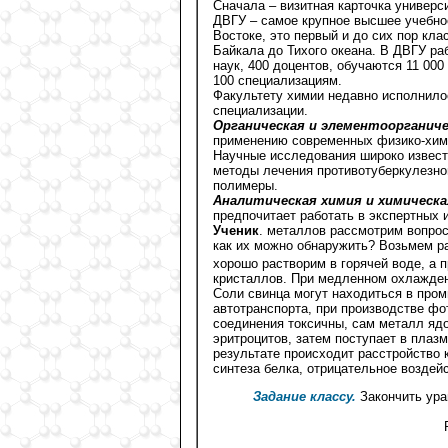
Сначала – визитная карточка универс
ДВГУ – самое крупное высшее учебно
Востоке, это первый и до сих пор кла
Байкала до Тихого океана. В ДВГУ ра
наук, 400 доцентов, обучаются 11 00
100 специализациям.
Факультету химии недавно исполнилос
специализации.
Органическая и элементоорганич
применению современных физико-хими
Научные исследования широко извест
методы лечения противотуберкулезной
полимеры.
Аналитическая химия и химическ
предпочитает работать в экспертных 
Ученик
. металлов рассмотрим вопрос
как их можно обнаружить? Возьмем р
хорошо растворим в горячей воде, а 
кристаллов. При медленном охлажден
Соли свинца могут находиться в про
автотранспорта, при производстве фо
соединения токсичны, сам металл ядо
эритроцитов, затем поступает в плазм
результате происходит расстройство 
синтеза белка, отрицательное воздейс
Задание классу.
Закончить ура