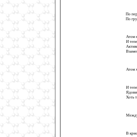
По пер
По гру
Атом 
И теп
Актив
Взаме
Атом 
И теп
Ядови
Хоть 
Между
В кри