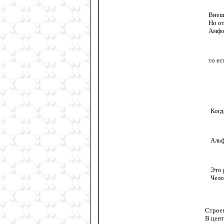
Внеш
Но от
Амфо
то ес
Когд
Альф
Это 
Чело
Строен
В цент