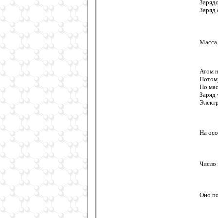
Зарядо
Заряд 
Масса
Атом н
Потому
По мас
Заряд 
Электр
На ос
Число 
Оно п