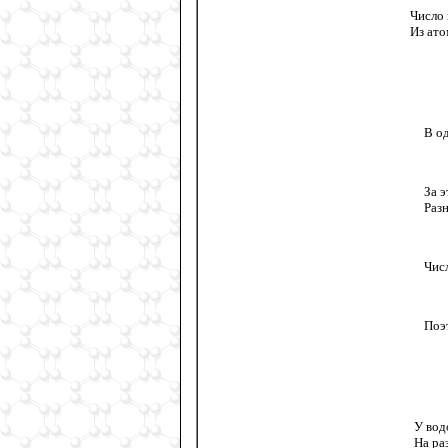
Число 
Из ат
В о
За 
Раз
Чис
Поэ
У вод
На ра