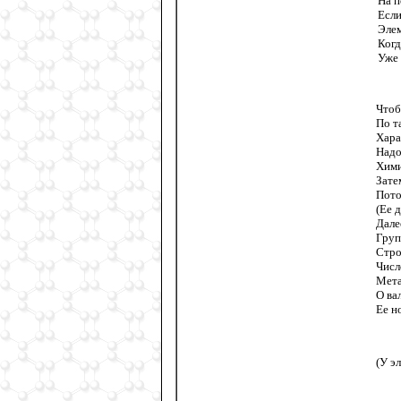
На п
Если
Элем
Когд
Уже 
Чтоб
По т
Хара
Надо
Хими
Зате
Пото
(Ее 
Дале
Груп
Стро
Числ
Мета
О ва
Ее н
(У э