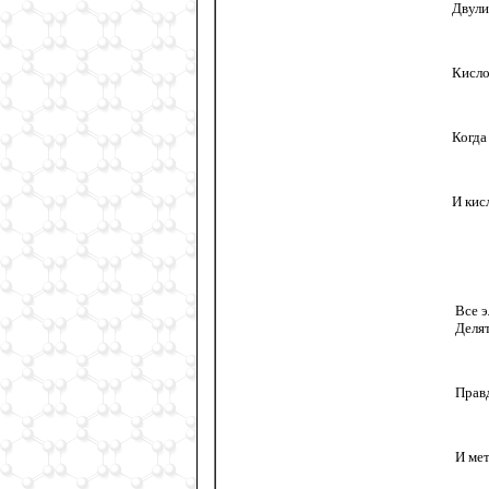
Двули
Кисло
Когда
И кис
Все 
Делят
Правд
И мет