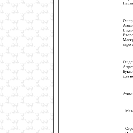
Первы
Он пр
Атомн
В ядр
Второ
Массу
ядро 
Он де
А тре
Букво
Два н
Атомн
Мета
Стро