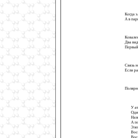
Когда э
А в па
Ковален
Два вид
Первый
Связь н
Если ра
Полярн
У ат
Оди
Наз
А п
Эле
Вос
Вос