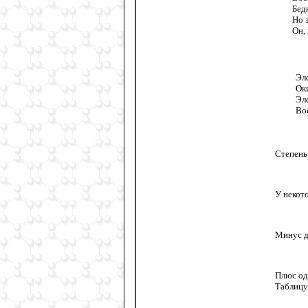
Бед
Но 
Он,
Эл
Ок
Эл
Во
Степень
У некот
Минус д
Плюс оди
Таблицу