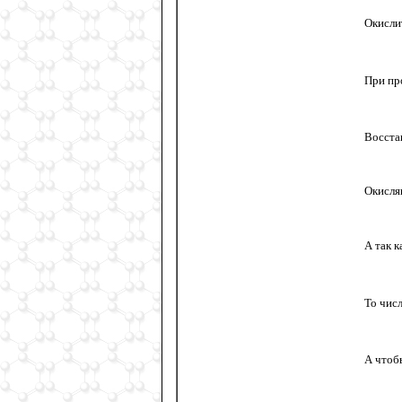
Окисли
При пр
Восста
Окисля
А так 
То чис
А чтоб