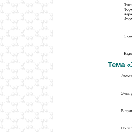
Этот
Форм
Хара
Форм
С со
Надо
Тема «
Атомы
Элект
В при
По пер