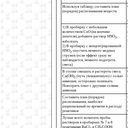
Используя таблицу, составить план
(порядок) распознавания веществ
1) В пробирку с небольшим
количеством CuO (на кончике
шпателя) добавить раствор HNO
,
3
взболтать.
2) В пробирку с концентрированной
HNO
опустить немного медных
3
стружек (если эффект сразу не
наблюдается, немного подогреть
смесь)
В ступке смешать и растереть смесь
Ca(OH)
(чуть увлажненную) с солью
2
аммония, осторожно понюхать.
Повторить опыт с другими солями
аммония
Составить план (порядок)
распознавания, наиболее
рациональный по времени и расходу
реактивов
Лучше всего испытать пробы
растворов в пробирках № 7 и 8
реактивами BaCl
и CH
COOH,
2
3