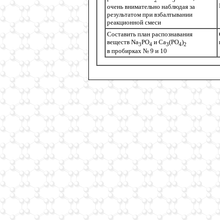
очень внимательно наблюдая за
результатом при взбалтывании
реакционной смеси
Составить план распознавания
веществ Na
PO
и Сa
(PO
)
3
4
3
4
2
в пробирках № 9 и 10