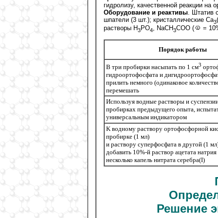
гидролизу, качественной реакции на 
Оборудование и реактивы
. Штатив 
шпатели (3 шт.); кристаллические Са
3
pастворы H
РO
, NaCH
COO (
= 10
3
4
3
Порядок работы
3
В три пробирки насыпать по 1 см
ортоф
гидроортофосфата и дигидроортофосфат
прилить немного (одинаковое количеств
перемешать
Используя водные растворы и суспензии
пробирках предыдущего опыта, испыта
универсальным индикатором
K водному раствору ортофосфорной ки
пробирке (1 мл)
и раствору суперфосфата в другой (1 мл
добавить 10%-й раствор ацетата натрия
несколько капель нитрата серебра(I)
Определ
Решение э