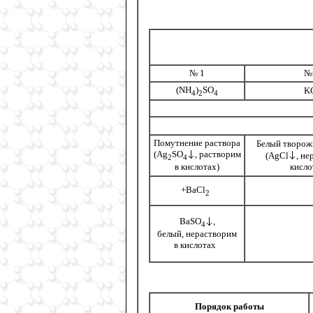
№ 1
№
(NH
)
SO
K
4
2
4
Помутнение раствора
Белый творож
(Ag
SO
, растворим
(AgСl
, не
2
4
в кислотах)
кисл
+BaCl
2
BaSO
,
4
белый, нерастворим
в кислотах
Порядок работы