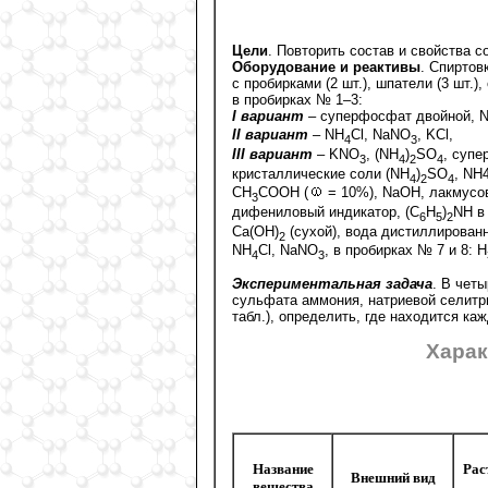
Цели
. Повторить состав и свойства 
Оборудование и реактивы
. Спиртов
с пробирками (2 шт.), шпатели (3 шт.),
в пробирках № 1–3:
I вариант
– суперфосфат двойной, 
II вариант
– NH
Сl, NaNO
, KCl,
4
3
III вариант
– KNO
, (NH
)
SO
, супе
3
4
2
4
кристаллические соли (NH
)
SO
, NH
4
2
4
СН
СOOH (
= 10%), NaOH, лакмусов
3
дифениловый индикатор, (C
H
)
NH в
6
5
2
Ca(OH)
(сухой), вода дистиллирован
2
NH
Cl, NaNO
, в пробирках № 7 и 8: H
4
3
Экспериментальная задача
. В чет
сульфата аммония, натриевой селитр
табл.), определить, где находится ка
Харак
Название
Рас
Внешний вид
вещества