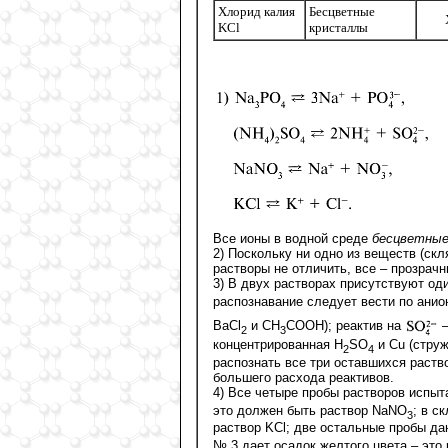
Хлорид калия
Бесцветные
KCl
кристаллы
Все ионы в водной среде
бесцветны
2) Поскольку ни одно из веществ (ск
растворы не отличить, все – прозрач
3) В двух растворах присутствуют од
распознавание следует вести по анио
BaCl
и СН
СООН); реактив на
–
2
3
концентрированная Н
SO
и Cu (стру
2
4
распознать все три оставшихся раств
большего расхода реактивов.
4) Все четыре пробы растворов испы
это должен быть раствор NaNO
; в с
3
раствор KCl; две остальные пробы да
№ 3 дает осадок желтого цвета – это