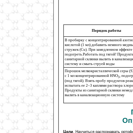
Порядок работы
В пробирку с концентрированной азотн
кислотой (1 мл) добавить немного медн
стружек (Сu). При замедленном эффекте
подогреть.Работать под тягой! Продукт
санитарной склянки вылить в канализа
систему и смыть струей воды
Порошок мелкокристаллической серы (S
с 1 мл концентрированной HNO
, подог
3
(под тягой). Взять пробу продуктов реа
испытать ее 2–3 каплями раствора хлори
Продукты из санитарной склянки немед
вылить в канализационную систему
Оп
Цели
. Научиться распознавать орто