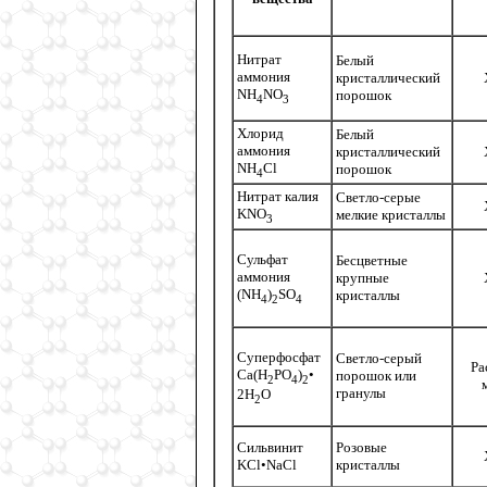
Нитрат
Белый
аммония
кристаллический
NH
NO
порошок
4
3
Хлорид
Белый
аммония
кристаллический
NH
Cl
порошок
4
Нитрат калия
Светло-серые
KNO
мелкие кристаллы
3
Cульфат
Бесцветные
аммония
крупные
(NH
)
SO
кристаллы
4
2
4
Суперфосфат
Светло-серый
Ра
Са(H
PO
)
•
порошок или
2
4
2
гранулы
2H
O
2
Сильвинит
Розовые
KCl•NaCl
кристаллы