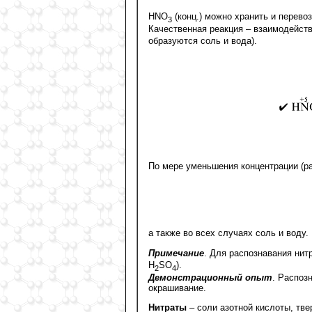
HNO
(конц.) можно хранить и перевози
3
Качественная реакция – взаимодейст
образуются соль и вода).
По мере уменьшения концентрации (р
а также во всех случаях соль и воду.
Примечание
. Для распознавания нит
H
SO
).
2
4
Демонстрационный опыт
. Распоз
окрашивание.
Нитраты
– соли азотной кислоты, тв