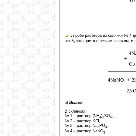
К пробе раствора из склянки № 4 д
газ бурого цвета с резким запахом, и
5)
Вывод
.
В склянках:
№ 1 – раствор (NH
)
SO
,
4
2
4
№ 2 – раствор KCl,
№ 3 – раствор Na
PO
,
3
4
№ 4 – раствор NaNO
.
3