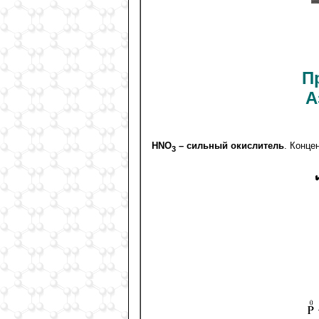
П
А
HNО
– сильный окислитель
. Конце
3