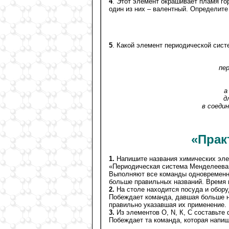
4
. Этот элемент окрашивает пламя го
один из них – валентный. Определите
5
. Какой элемент периодической сист
пе
а
д
в соеди
«Прак
1.
Напишите названия химических эле
«Периодическая система Менделеева
Выполняют все команды одновременно
больше правильных названий. Время 
2.
На столе находится посуда и обору
Побеждает команда, давшая больше н
правильно указавшая их применение. 
3.
Из элементов О, N, К, С составьт
Побеждает та команда, которая напи