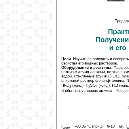
Продолж
Практ
Получени
и его
Цели
. Научиться получать и собират
свойства его водных растворов.
Оборудование и реактивы
. Фарфоро
штатив с двумя лапками, штатив с хи
водой, стеклянные трубки (3 шт.), лу
спиртовой раствор фенолфталеина, 
HNO
(конц.)
, H
SO
(конц.), HCl (конц.
3
2
4
В обычных условиях аммиак – бесцвет
5
t
= –33,35 °C (при
p
= 9•10
Па),
t
сжиж
з