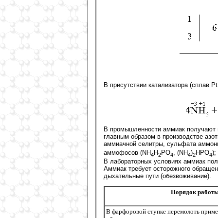
В присутствии катализатора (сплав Pt
В промышленности аммиак получают п
главным образом в производстве азот
аммиачной селитры, сульфата аммон
аммофосов (NH
H
PO
, (NH
)
HPO
)
4
2
4
4
2
4
В лабораторных условиях аммиак пол
Аммиак требует осторожного обращени
дыхательные пути (обезвоживание).
Порядок работ
В фарфоровой ступке перемолоть прим