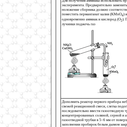
Для получения аммиака использовать п
эксперимента. Предварительно заменить
положение сборника должно соответств
поместить перманганат калия (KМnO
) 
4
одновременно аммиак и кислород (О
).
2
лучинки поджечь газ
Дополнить реактор первого прибора не
свежей реакционной смеси, слегка подог
последовательно ввести газоотводную т
концентрированных соляной, серной и а
газоотводной трубки в 5–6 мм от поверх
заполнении пробирок белым дымом закр