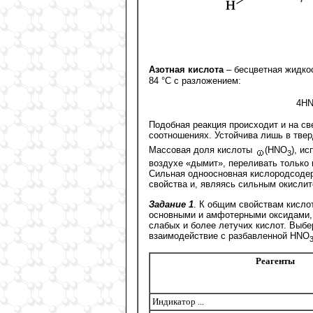
Азотная кислота
– бесцветная жидко
84 °С с разложением:
4H
Подобная реакция происходит и на св
соотношениях. Устойчива лишь в тве
Массовая доля кислоты
(HNO
), и
3
воздухе «дымит», переливать только 
Сильная одноосновная кислородсоде
свойства и, являясь сильным окисли
Задание 1
. К общим свойствам кислот
основными и амфотерными оксидами,
слабых и более летучих кислот. Выбе
взаимодействие с разбавленной HNO
Реагенты
Индикатор ...