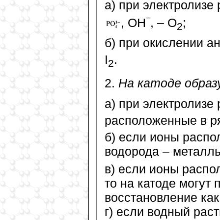
а) при электролизе
–
, OH
, – O
;
2
б) при окислении а
I
.
2
2.
На катоде образ
а) при электролизе
расположенные в р
б) если ионы расп
водорода – металл
в) если ионы распо
то на катоде могут
восстановление как
г) если водный рас