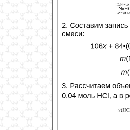
2. Составим запись
смеси:
106
х
+ 84•(
m
(
m
3. Рассчитаем объе
0,04 моль HCl, а в