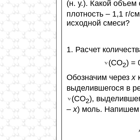
(н. у.). Какой объе
плотность – 1,1 г/см
исходной смеси?
1. Расчет количест
(CO
) =
2
Обозначим через
х
к
выделившегося в р
(CO
), выделивше
2
–
х
) моль. Напишем