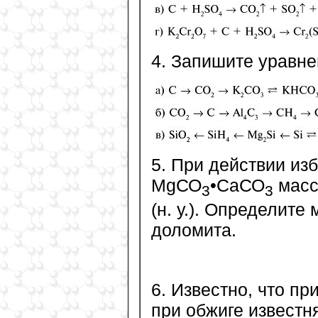
4. Запишите уравн
5. При действии из
МgСО
•СаСО
массо
3
3
(н. у.). Определит
доломита.
6. Известно, что пр
при обжиге известн