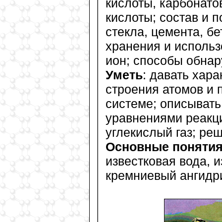
кислоты, карбонато
кислоты; состав и 
стекла, цемента, б
хранения и использ
ион; способы обнар
Уметь
: давать хар
строения атомов и 
системе; описывать
уравнениями реакци
углекислый газ; ре
Основные понятия
известковая вода, 
кремниевый ангидри