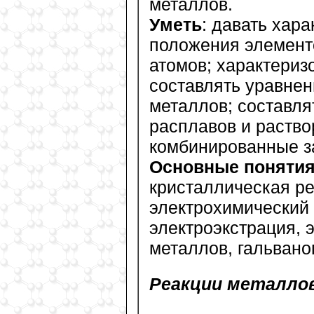
металлов.
Уметь
: давать хар
положения элементо
атомов; характериз
составлять уравне
металлов; составля
расплавов и раство
комбинированные з
Основные поняти
кристаллическая ре
электрохимический 
электроэкстрация,
металлов, гальвано
Реакции металло