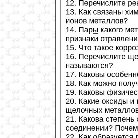
12. Перечислите ре
13. Как связаны хи
ионов металлов?
14. Пар
ы
какого ме
признаки отравлени
15. Что такое корро
16. Перечислите щ
называются?
17. Каковы особен
18. Как можно пол
19. Каковы физиче
20. Какие оксиды и
щелочных металло
21. Какова степень
соединении? Почем
22. Как образуется