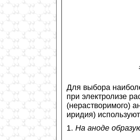
Для выбора наиболе
при электролизе ра
(нерастворимого) а
иридия) использую
1.
На аноде образу