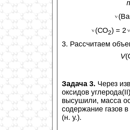
(Ва
(СО
) = 2
2
3. Рассчитаем объем
V
(
Задача 3.
Через из
оксидов углерода(II
высушили, масса ос
содержание газов в
(н. у.).