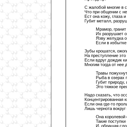
С жалобой многие в 
Что при общении с не
Ест она кожу, глаза и
Губит металл, разруш
Мрамор, гранит
Их разрушает о
Язву желудка о
Если в избытке
Зубы крошатся, ожоги
На преступление это
Если вдруг дождик к
Многим тогда от нее 
Травы пожухнут
Рыба в озерах п
Губит природу, 
Это тяжкое пре
Надо сказать, что ос
Концентрированная к
Если она где-то прол
Лишь чернота вокруг 
Она королевой 
Такие поступки 
И, обращая слов