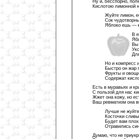
Ну и, бесспорно, пол
Кислотою лимонной н
Жуйте лимон, ес
Сок чудотворны
Яблоко ешь — к
В я
Ябл
Вы 
Укс
Для
Но и компресс и
Быстро он жар 
Фрукты и овощи
Содержат кисло
Есть в муравьях и кр
С пользой для нас ки
Жжет она кожу, но ест
Ваш ревматизм она в
Лучше не жуйте
Косточки сливы
Будет вам плохо
Отравились син
Думаю, что не приукр