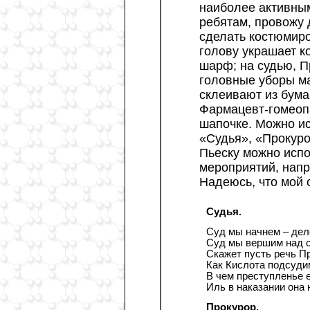
наиболее активным
ребятам, провожу 
сделать костюмиро
голову украшает к
шарф; на судью, П
головные уборы ма
склеивают из бума
Фармацевт-гомеопа
шапочке. Можно ис
«Судья», «Прокурор
Пьеску можно испо
мероприятий, напр
Надеюсь, что мой 
Cудья.
Суд мы начнем – дел
Суд мы вершим над с
Скажет пусть речь П
Как Кислота подсуди
В чем преступленье 
Иль в наказании она 
Прокурор.