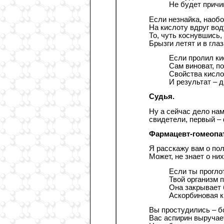
Не будет причи
Если незнайка, наобо
На кислоту вдруг вод
То, чуть коснувшись,
Брызги летят и в гла
Если пролил ки
Сам виноват, п
Свойства кисло
И результат – 
Судья.
Ну а сейчас дело нам
свидетели, первый –
Фармацевт-гомеопат
Я расскажу вам о пол
Может, не знает о ни
Если ты прогло
Твой организм 
Она закрывает 
Аскорбиновая к
Вы простудились – бо
Вас аспирин выручает