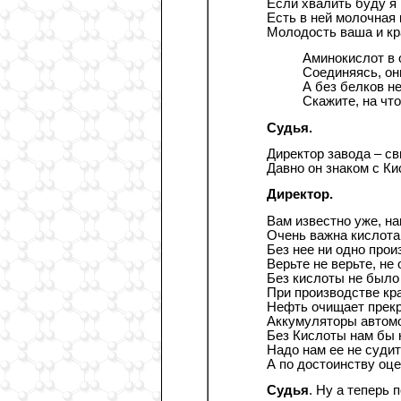
Если хвалить буду я
Есть в ней молочная 
Молодость ваша и кр
Аминокислот в 
Соединяясь, он
А без белков не
Скажите, на чт
Судья.
Директор завода – св
Давно он знаком с Ки
Директор.
Вам известно уже, на
Очень важна кислота
Без нее ни одно прои
Верьте не верьте, не
Без кислоты не было
При производстве кра
Нефть очищает прекр
Аккумуляторы автом
Без Кислоты нам бы 
Надо нам ее не судит
А по достоинству оце
Судья
. Ну а теперь 