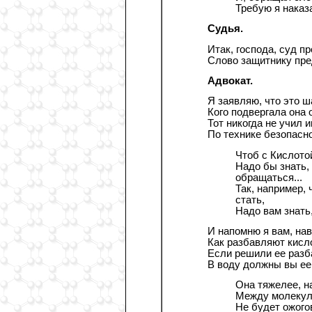
Требую я наказ
Судья.
Итак, господа, суд п
Слово защитнику пре
Адвокат.
Я заявляю, что это ш
Кого подвергала она 
Тот никогда не учил 
По технике безопасно
Чтоб с Кислото
Надо бы знать, 
обращаться...
Так, например,
стать,
Надо вам знать,
И напомню я вам, нав
Как разбавляют кисл
Если решили ее разб
В воду должны вы ее
Она тяжелее, на
Между молекул 
Не будет ожого