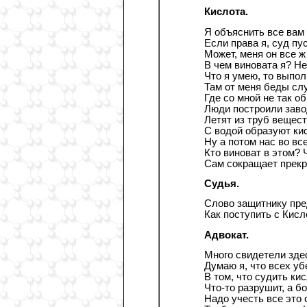
Кислота.
Я объяснить все вам 
Если права я, суд пу
Может, меня он все ж
В чем виновата я? Не
Что я умею, то выпол
Там от меня беды сл
Где со мной не так о
Люди построили заво
Летят из труб вещест
С водой образуют ки
Ну а потом нас во все
Кто виноват в этом? 
Сам сокращает прекр
Судья.
Слово защитнику пре
Как поступить с Кисл
Адвокат.
Много свидетели здес
Думаю я, что всех у
В том, что судить кис
Что-то разрушит, а б
Надо учесть все это 