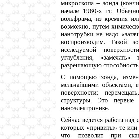
микроскопа – зонда (конч
начале 1980-х гг. Обычн
вольфрама, из кремния или
возможно, путем химическ
нанотрубки не надо «затач
воспроизводим. Такой з
исследуемой поверхнос
углубления, «замечать»
разрешающую способность
С помощью зонда, измени
мельчайшими объектами, в
поверхности: перемещать
структуры. Это первые
наноэлектронике.
Сейчас ведется работа над 
которых «привиты» те или
что позволит при скан