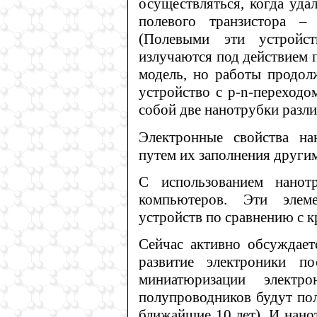
осуществляться, когда уда
полевого транзистора –
(Полевыми эти устройст
излучаются под действием 
модель, но работы продол
устройство с p-n-переходо
собой две нанотрубки разл
Электронные свойства на
путем их заполнения други
С использованием нанот
компьютеров. Эти элем
устройств по сравнению с 
Сейчас активно обсуждает
развитие электроники п
миниатюризации элект
полупроводников будут по
ближайшие 10 лет). И нан