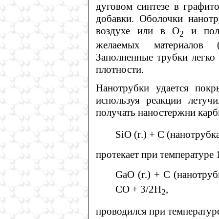
дуговом синтезе в графит
добавки. Оболочки нанотр
воздухе или в О
и полу
2
желаемых материалов (к
Заполненные трубки легко 
плотности.
Нанотрубки удается покр
используя реакции летучи
получать наностержни карб
SiO (г.) + С (нанотрубк
протекает при температуре
GаО (г.) + С (нанотру
СО + 3/2Н
,
2
проводился при температуре