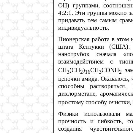
ОН) группами, соотношен
4:2:1. Эти группы можно з
придавать тем самым срав
индивидуальность.
Пионерская работа в этом 
штата Кентукки (США):
нанотрубок сначала «по
взаимодействием с тио
СН
(СH
)
СН
СОNH
зам
3
2
16
3
2
цепочки амида. Оказалось,
способны растворяться.
дихлорметане, ароматичес
простому способу очистки,
Физики использовали м
прочность и гибкость, с
создания чувствительно