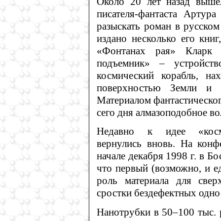
Около 20 лет назад вышел
писателя-фантаста Артур
разыскать роман в русском 
издано несколько его кни
«Фонтанах рая» Кларк 
подъемник» – устройств
космический корабль, на
поверхностью Земли и п
Материалом фантастическо
сего дня алмазоподобное во
Недавно к идее «косм
вернулись вновь. На конф
начале декабря 1998 г. в Б
что первый (возможно, и е
роль материала для свер
сростки бездефектных одно
Нанотрубки в 50–100 тыс. 