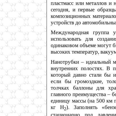
пластмасс или металлов и 
сегодня, и первые образц
композиционных материало
устройств до автомобильны
Международная группа у
использовать для создан
одинаковом объеме могут б
высоких температур, вакуу
Нанотрубки – идеальный ма
внутренних полостях. В п
который давно стали бы и
если бы громоздкие, тол
толчках баллоны для хр
главного преимущества – б
единицу массы (на 500 км 
кг Н
). Заполнять «бе
2
стационарно под давлен