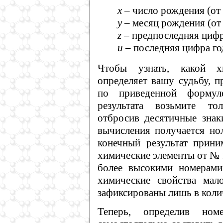
х
– число рождения (от 
у
– месяц рождения (от 
z
– предпоследняя цифра
u
– последняя цифра год
Чтобы узнать, какой х
определяет вашу судьбу, п
по приведенной формул
результата возьмите то
отбросив десятичные знаки
вычисления получается нол
конечный результат прин
химические элементы от № 
более высокими номерами
химические свойства ма
зафиксированы лишь в коли
Теперь, определив ном