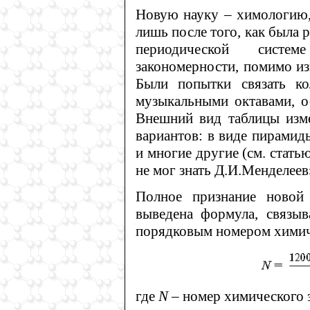
Новую науку – химологию,
лишь после того, как была р
периодической систе
закономерности, помимо из
Были попытки связать ко
музыкальными октавами, о
Внешний вид таблицы изме
вариантов: в виде пирамид
и многие другие (см. стать
не мог знать Д.И.Менделеев
Полное признание новой
выведена формула, связы
порядковым номером химич
где
N
– номер химического э