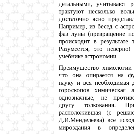
детальными, учитывают р
трактуют несколько воль
достаточно ясно представ
Например, из бесед с астр
фаз луны (превращение по
происходит в результате 
Разумеется, это неверно
учебнике астрономии.
Преимущество химологии 
что она опирается на ф
науку и вся необходимая 
гороскопов химическая л
однозначные, не против
другу толкования. При
расположившая (с реша
Д.И.Менделеева) все исхо
мироздания в определе