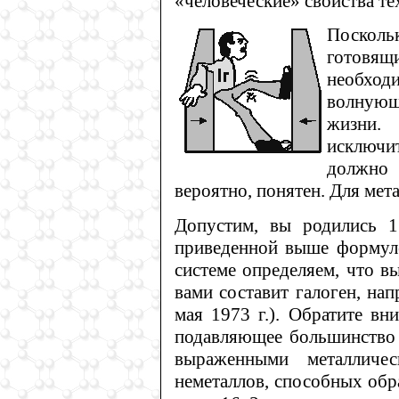
«человеческие» свойства те
Поскол
готовящ
необход
волнующи
жизни.
исключи
должно
вероятно, понятен. Для мет
Допустим, вы родились 1
приведенной выше формуле
системе определяем, что в
вами составит галоген, на
мая 1973 г.). Обратите вн
подавляющее большинство 
выраженными металличес
неметаллов, способных обр