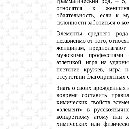
грамматический род, – S,
относятся к женщина
обаятельность, если к м
склонности заботиться о ко
Элементы среднего род
независимо от того, относя
женщинам, предполагают 
мужскими профессиями –
атлетикой, игра на ударн
плетение кружев, игра 
отсутствии благоприятных о
Знать о своих врожденных к
вовремя составить прави
химических свойств элеме
«элемент» в русскоязычн
конкретному атому или х
химических или физически