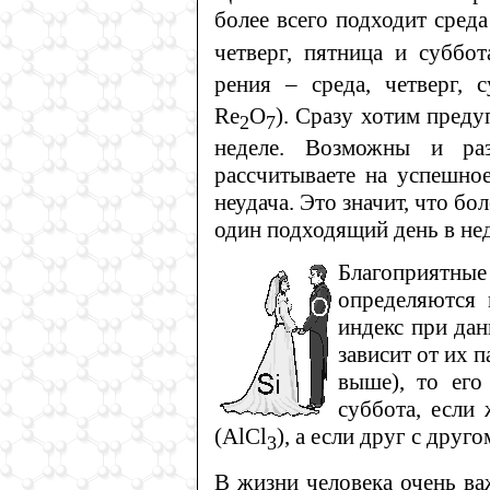
более всего подходит среда
четверг, пятница и суббо
рения – среда, четверг, с
Re
O
). Сразу хотим преду
2
7
неделе. Возможны и ра
рассчитываете на успешное
неудача. Это значит, что б
один подходящий день в нед
Благоприятн
определяются 
индекс при дан
зависит от их п
выше), то его
суббота, если
(AlCl
), а если друг с друго
3
В жизни человека очень ва