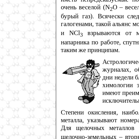
очень веселой (N
O – весе
2
бурый газ). Всячески сле
галогенами, такой альянс 
и NCl
взрываются от ма
3
напарника по работе, спут
таким же принципам.
Астрологич
журналах, о
дни недели б
химологии 
имеют преим
исключитель
Степени окисления, наибо
металла, указывают номер
Для щелочных металлов 
щелочно-земельных – втор