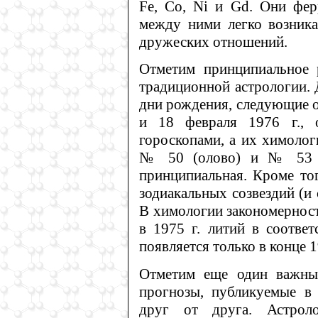
Fe, Cо, Ni и Gd. Они фер
между ними легко возника
дружеских отношений.
Отметим принципиальное 
традиционной астрологии. 
дни рождения, следующие о
и 18 февраля 1976 г., 
гороскопами, а их химолог
№ 50 (олово) и № 53 (й
принципиальная. Кроме тог
зодиакальных созвездий (и 
В химологии закономерность
в 1975 г. литий в соотве
появляется только в конце 1
Отметим еще один важный
прогнозы, публикуемые в 
друг от друга. Астроло