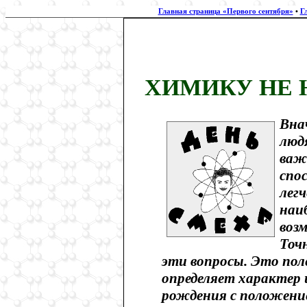
Главная страница «Первого сентября»
•
Г
ХИМИКУ НЕ 
Вна
люд
важ
спо
лег
наи
воз
Точ
эти вопросы. Это пол
определяет характер и
рождения с положением