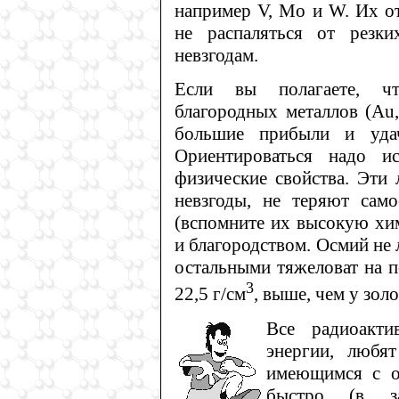
например V, Mo и W. Их от
не распаляться от резки
невзгодам.
Если вы полагаете, ч
благородных металлов (Au, 
большие прибыли и удач
Ориентироваться надо и
физические свойства. Эти
невзгоды, не теряют сам
(вспомните их высокую хи
и благородством. Осмий не л
остальными тяжеловат на 
3
22,5 г/см
, выше, чем у золо
Все радиоакти
энергии, любя
имеющимся с о
быстро (в за