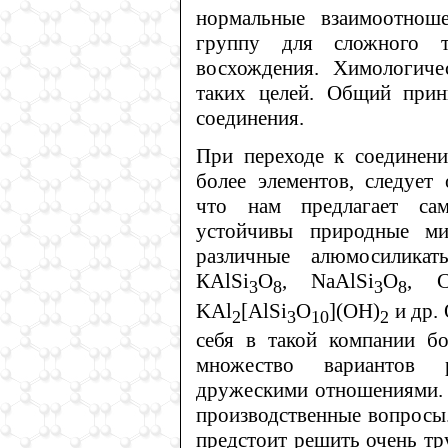
нормальные взаимоотноше
группу для сложного ту
восхождения. Химологич
таких целей. Общий прин
соединения.
При переходе к соединен
более элементов, следует 
что нам предлагает сам
устойчивы природные ми
различные алюмосилика
КAlSi
O
, NaAlSi
O
, C
3
8
3
8
KAl
[AlSi
O
](OH)
и др.
2
3
10
2
себя в такой компании бо
множество вариантов р
дружескими отношениями. 
производственные вопросы.
предстоит решить очень тру