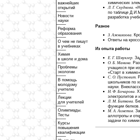
химических эле
важнейших
Л. Г. Скуднова.
«Н
открытий
по таблице Д.И.
Новости
разработка учебн
науки
Разное
Реформа
образования
З. Ажниязова.
Кро
Ответы на кросс
О чем не пишут
в учебниках
Из опыта работы
Химия
Е. Г. Шмуклер.
Зад
в школе и дома
О. Б. Манина.
Раз
Проблемы
учащихся при из
экологии
«Старт в химию»
С. О. Пустовит.
Р
В помощь
школьников по х
молодому
науки. Внекласс
учителю
Н. Ф. Бочарова.
Хи
электролитов и 
Лекции
Л. М. Биткова.
Бе
для учителей
функции белков.
Олимпиады.
М. А. Ахметов.
За
Тесты
аллотропы и отк
задачи по химии
Курсы
повышения
квалификации