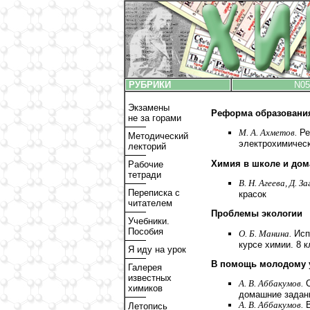
РУБРИКИ
N05
Экзамены
Реформа образовани
не за горами
М. А. Ахметов.
Ре
Методический
электрохимическ
лекторий
Химия в школе и дом
Рабочие
тетради
В. Н. Агеева, Д. З
Переписка с
красок
читателем
Проблемы экологии
Учебники.
Пособия
О. Б. Манина.
Исп
курсе химии. 8 
Я иду на урок
В помощь молодому 
Галерея
известных
А. В. Аббакумов.
С
химиков
домашние задани
А. В. Аббакумов.
В
Летопись