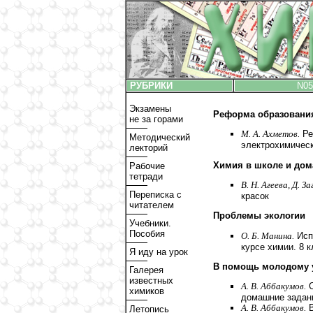
РУБРИКИ
N05
Экзамены
Реформа образовани
не за горами
М. А. Ахметов.
Ре
Методический
электрохимическ
лекторий
Химия в школе и дом
Рабочие
тетради
В. Н. Агеева, Д. З
Переписка с
красок
читателем
Проблемы экологии
Учебники.
Пособия
О. Б. Манина.
Исп
курсе химии. 8 
Я иду на урок
В помощь молодому 
Галерея
известных
А. В. Аббакумов.
С
химиков
домашние задани
А. В. Аббакумов.
В
Летопись