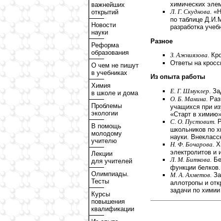
химических эле
важнейших
Л. Г. Скуднова.
«Н
открытий
по таблице Д.И.
Новости
разработка учебн
науки
Разное
Реформа
образования
З. Ажниязова.
Кро
Ответы на кросс
О чем не пишут
в учебниках
Из опыта работы
Химия
Е. Г. Шмуклер.
Зад
в школе и дома
О. Б. Манина.
Раз
Проблемы
учащихся при из
экологии
«Старт в химию»
С. О. Пустовит.
Р
В помощь
школьников по х
молодому
науки. Внекласс
учителю
Н. Ф. Бочарова.
Хи
электролитов и 
Лекции
Л. М. Биткова.
Бе
для учителей
функции белков.
Олимпиады.
М. А. Ахметов.
За
Тесты
аллотропы и отк
задачи по химии
Курсы
повышения
квалификации