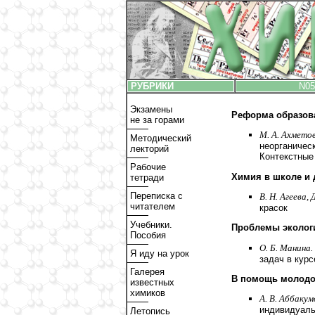
РУБРИКИ
N05
Экзамены
Реформа образов
не за горами
М. А. Ахметов
Методический
неорганичес
лекторий
Контекстные
Рабочие
Химия в школе и
тетради
Переписка с
В. Н. Агеева, 
читателем
красок
Учебники.
Проблемы эколог
Пособия
О. Б. Манина.
Я иду на урок
задач в курс
Галерея
В помощь молодо
известных
химиков
А. В. Аббакум
индивидуаль
Летопись