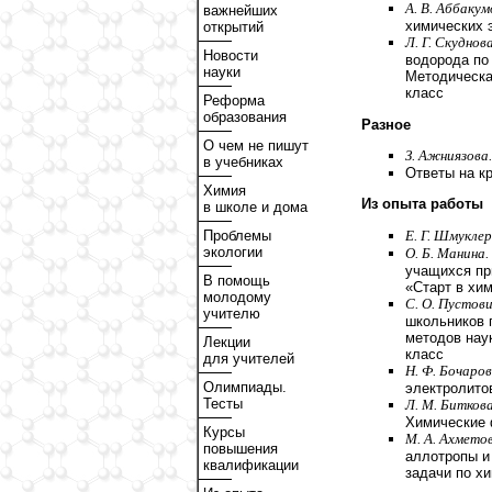
А. В. Аббакум
важнейших
химических
открытий
Л. Г. Скуднова
Новости
водорода по
науки
Методическая
класс
Реформа
образования
Разное
О чем не пишут
З. Ажниязова.
в учебниках
Ответы на к
Химия
Из опыта работы
в школе и дома
Е. Г. Шмуклер
Проблемы
экологии
О. Б. Манина.
учащихся пр
В помощь
«Старт в хим
молодому
С. О. Пустов
учителю
школьников 
методов нау
Лекции
класс
для учителей
Н. Ф. Бочаров
Олимпиады.
электролитов
Тесты
Л. М. Биткова
Химические 
Курсы
М. А. Ахметов
повышения
аллотропы и
квалификации
задачи по х